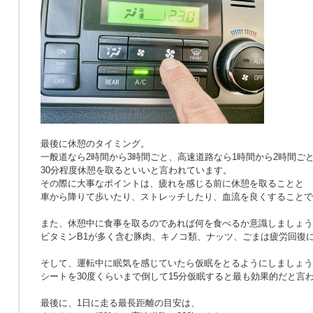
最後に休憩のタイミング。
一般道なら2時間から3時間ごと、高速道路なら1時間から2時間ご
30分程度休憩を取るといいと言われています。
その際に大事なポイントは、疲れを感じる前に休憩を取ることと
車から降りて歩いたり、ストレッチしたり、血流を良くすることで
また、休憩中に食事を取るのであれば何を食べるか意識しましょう
ビタミンB1が多く含む豚肉、キノコ類、ナッツ、ごまは疲労回復
そして、運転中に眠気を感じていたら仮眠をとるようにしましょう
シートを30度くらいまで倒して15分仮眠すると最も効果的だと言
最後に、1日に走る最長距離の目安は、