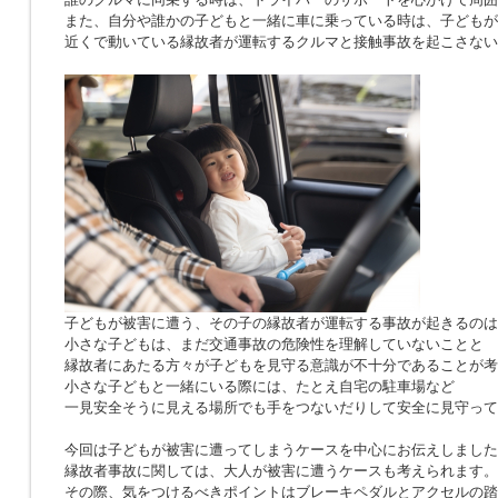
また、自分や誰かの子どもと一緒に車に乗っている時は、子どもが
近くで動いている縁故者が運転するクルマと接触事故を起こさない
子どもが被害に遭う、その子の縁故者が運転する事故が起きるのは
小さな子どもは、まだ交通事故の危険性を理解していないことと
縁故者にあたる方々が子どもを見守る意識が不十分であることが考
小さな子どもと一緒にいる際には、たとえ自宅の駐車場など
一見安全そうに見える場所でも手をつないだりして安全に見守って
今回は子どもが被害に遭ってしまうケースを中心にお伝えしました
縁故者事故に関しては、大人が被害に遭うケースも考えられます。
その際、気をつけるべきポイントはブレーキペダルとアクセルの踏