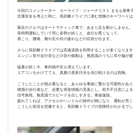
今回のコメンテーター カーライフ・ジャーナリスト まるも亜希
交通安全を考えた時に、長距離ドライブに潜む危険のキーワードは
最近のクルマはオートマティック車で、あまり足を動かしません。
長時間運転していて同じ姿勢が続くと、血行が悪くなって、
肩こり、腰痛、腕や足や目の疲れなどの症状が出ます。
さらに長距離ドライブでは高速道路を利用することが多くなります
エンジン音や走行音などの音や振動は、無意識のうちに耳や脳が疲
猛暑が続く今、車内熱中症も増えています。
エアコンをかけてても、真夏の直射日光を浴び続けるのは危険。
こうしたことが積み重なると、あらゆる事故に繋がる可能性があり
標識や歩行者など、必要な視覚情報の見落とし。前方不注意による
信号無視。無意識でスピードを出しすぎる。車線逸脱。
疲れてくれば、アクセルやハンドルの操作が雑になり、運転が荒く
こうした状況を想像すると、長距離ドライブの危険性がわかるでし