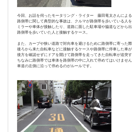
今回、お話を伺ったモータリング・ライター 藤田竜太さんによる
路側帯に関して典型的な事故は、クルマが路側帯を歩いている人を
ミラーや車体が接触したり、道路に面した駐車場や脇道などから出
路側帯を歩いていた人と接触するケース。
また、カーブや狭い道路で対向車を避けるために路側帯に寄った際
後ろから来た自転車などに接触するケースや路側帯に停車した車が
後方を確認せずにドアを開けて路側帯を走ってきた自転車が追突す
ちなみに路側帯では車体を路側帯の中に入れて停めてはいけません
車道の左側に沿って停めるのがルールです。