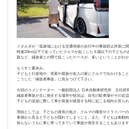
イタルダが「低速域における交通弱者の歩行中の事故防止対策に関
時速20km以下で走っていたクルマが起こした９歳以下の子どもの
親など、縁故者との間で起こったケースが、多いということがわか
もうすぐ夏休み。
子どもと行楽地や、実家や親族や友人の家にクルマで出かけること
こうした「縁故者事故」に気をつけて下さい。
今回のコメンテーター 一般財団法人 日本自動車研究所 主任研究
縁故者事故が主に発生する場所や状況は、自宅の駐車場やその近辺
子どもの送迎に際して車が発進や後退する時に起こる傾向が見られ
理由としては、子どもの身長の低さ、クルマの構造やドライバーの
車側から見ると子どもが隠れてしまうこと。また、子どもは衝動的
知らないうちに車に寄ってきていて事故が発生することもあります