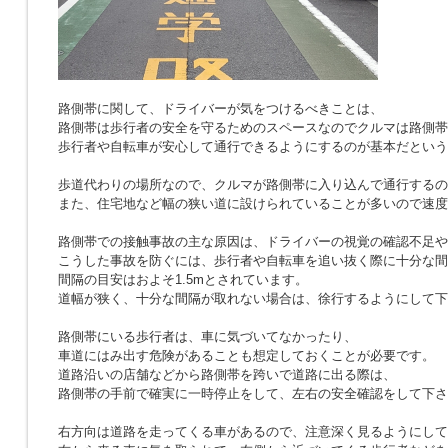
路側帯に関して、ドライバーが気をつけるべきことは、
路側帯は歩行者の安全を守るためのスペースなのでクルマは路側帯
歩行者や自転車が安心して通行できるようにするのが基本だという
歩道代わりの場所なので、クルマが路側帯に入り込んで通行するの
また、住宅地など幅の狭い道に設けられていることが多いので速度
路側帯での接触事故の主な原因は、ドライバーの視覚の確認不足や
こうした事故を防ぐには、歩行者や自転車を追い抜く際に十分な間
間隔の目安はおよそ1.5mとされています。
道幅が狭く、十分な間隔が取れない場合は、徐行するようにして下
路側帯にいる歩行者は、車に気づいてなかったり、
車道にはみ出す危険があることも想定しておくことが必要です。
道路沿いの店舗などから路側帯を跨いで道路に出る際は、
路側帯の手前で確実に一時停止をして、左右の安全確認をして下さ
右方向は道路を走ってくる車があるので、注意深く見るようにして