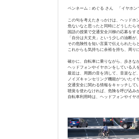
ペンネーム：めぐる さん 「イヤホン
この句を考えたきっかけは、ヘッドホ
危ないなと思ったと同時にどうしたら
国語の授業で交通安全川柳の応募をす
「自分は大丈夫」という少しの油断が
その危険性を短い言葉で伝えられたら
これからも気持ちに余裕を持ち、周り
確かに、自転車に乗りながら、歩きな
ヘッドフォンやイヤホンをしている人
最近は、周囲の音を消して、音楽など
ノイズキャンセリング機能がついたイ
交通安全に関わる情報をキャッチして
聴覚を使わなければ、危険を呼び込み
自転車利用時は、ヘッドフォンやイヤ