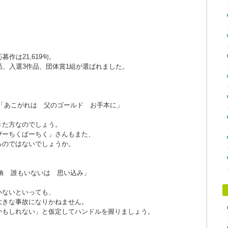
作は21,619句。
品、入選3作品、団体賞1組が選ばれました。
「あこがれは 父のゴールド お手本に」
きた方なのでしょう。
ぴーちくぱーちく」さんもまた、
るのではないでしょうか。
角 誰もいないは 思い込み」
。
いないといっても、
大きな事故になりかねません。
かもしれない」と仮定してハンドルを握りましょう。