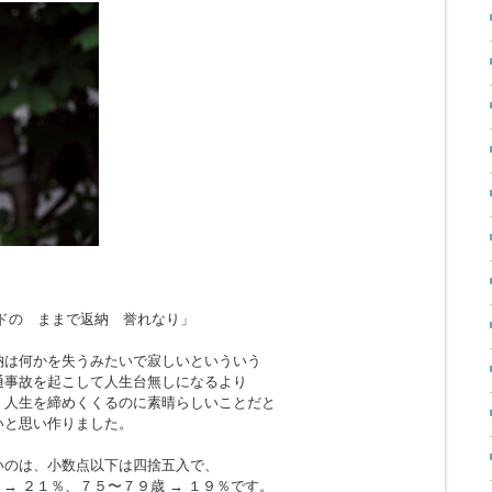
ドの ままで返納 誉れなり」
納は何かを失うみたいで寂しいといういう
通事故を起こして人生台無しになるより
、人生を締めくくるのに素晴らしいことだと
いと思い作りました。
いのは、小数点以下は四捨五入で、
 → ２１％、７５〜７９歳 → １９％です。