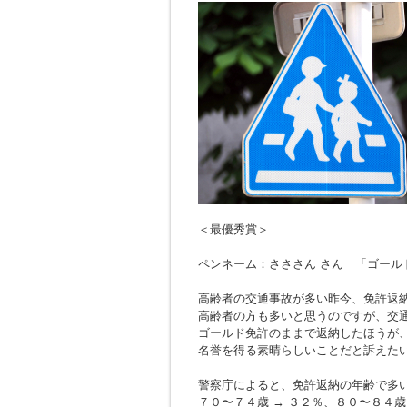
＜最優秀賞＞
ペンネーム：さささん さん 「ゴール
高齢者の交通事故が多い昨今、免許返
高齢者の方も多いと思うのですが、交
ゴールド免許のままで返納したほうが
名誉を得る素晴らしいことだと訴えた
警察庁によると、免許返納の年齢で多
７０〜７４歳 → ３２％、８０〜８４歳