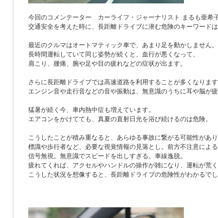
今回のコメンテーター カーライフ・ジャーナリスト まるも亜希
交通安全を考えた時に、長距離ドライブに潜む危険のキーワードは
最近のクルマはオートマティック車で、あまり足を動かしません。
長時間運転していて同じ姿勢が続くと、血行が悪くなって、
肩こり、腰痛、腕や足や目の疲れなどの症状が出ます。
さらに長距離ドライブでは高速道路を利用することが多くなります
エンジン音や走行音などの音や振動は、無意識のうちに耳や脳が疲
猛暑が続く今、車内熱中症も増えています。
エアコンをかけてても、真夏の直射日光を浴び続けるのは危険。
こうしたことが積み重なると、あらゆる事故に繋がる可能性があり
標識や歩行者など、必要な視覚情報の見落とし。前方不注意による
信号無視。無意識でスピードを出しすぎる。車線逸脱。
疲れてくれば、アクセルやハンドルの操作が雑になり、運転が荒く
こうした状況を想像すると、長距離ドライブの危険性がわかるでし