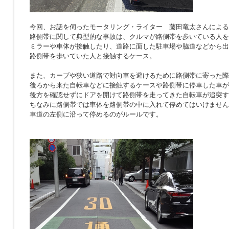
今回、お話を伺ったモータリング・ライター 藤田竜太さんによる
路側帯に関して典型的な事故は、クルマが路側帯を歩いている人を
ミラーや車体が接触したり、道路に面した駐車場や脇道などから出
路側帯を歩いていた人と接触するケース。
また、カーブや狭い道路で対向車を避けるために路側帯に寄った際
後ろから来た自転車などに接触するケースや路側帯に停車した車が
後方を確認せずにドアを開けて路側帯を走ってきた自転車が追突す
ちなみに路側帯では車体を路側帯の中に入れて停めてはいけません
車道の左側に沿って停めるのがルールです。