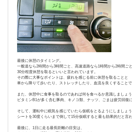
最後に休憩のタイミング。
一般道なら2時間から3時間ごと、高速道路なら1時間から2時間ご
30分程度休憩を取るといいと言われています。
その際に大事なポイントは、疲れを感じる前に休憩を取ることと
車から降りて歩いたり、ストレッチしたり、血流を良くすることで
また、休憩中に食事を取るのであれば何を食べるか意識しましょう
ビタミンB1が多く含む豚肉、キノコ類、ナッツ、ごまは疲労回復
そして、運転中に眠気を感じていたら仮眠をとるようにしましょう
シートを30度くらいまで倒して15分仮眠すると最も効果的だと言
最後に、1日に走る最長距離の目安は、