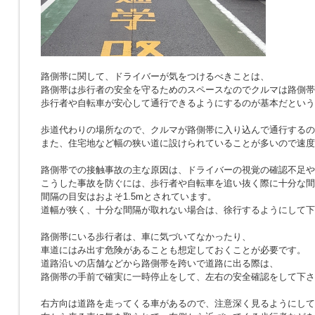
路側帯に関して、ドライバーが気をつけるべきことは、
路側帯は歩行者の安全を守るためのスペースなのでクルマは路側帯
歩行者や自転車が安心して通行できるようにするのが基本だという
歩道代わりの場所なので、クルマが路側帯に入り込んで通行するの
また、住宅地など幅の狭い道に設けられていることが多いので速度
路側帯での接触事故の主な原因は、ドライバーの視覚の確認不足や
こうした事故を防ぐには、歩行者や自転車を追い抜く際に十分な間
間隔の目安はおよそ1.5mとされています。
道幅が狭く、十分な間隔が取れない場合は、徐行するようにして下
路側帯にいる歩行者は、車に気づいてなかったり、
車道にはみ出す危険があることも想定しておくことが必要です。
道路沿いの店舗などから路側帯を跨いで道路に出る際は、
路側帯の手前で確実に一時停止をして、左右の安全確認をして下さ
右方向は道路を走ってくる車があるので、注意深く見るようにして