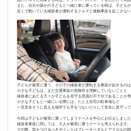
また、自分や誰かの子どもと一緒に車に乗っている時は、子どもが
近くで動いている縁故者が運転するクルマと接触事故を起こさない
子どもが被害に遭う、その子の縁故者が運転する事故が起きるのは
小さな子どもは、まだ交通事故の危険性を理解していないことと
縁故者にあたる方々が子どもを見守る意識が不十分であることが考
小さな子どもと一緒にいる際には、たとえ自宅の駐車場など
一見安全そうに見える場所でも手をつないだりして安全に見守って
今回は子どもが被害に遭ってしまうケースを中心にお伝えしました
縁故者事故に関しては、大人が被害に遭うケースも考えられます。
その際、気をつけるべきポイントはブレーキペダルとアクセルの踏