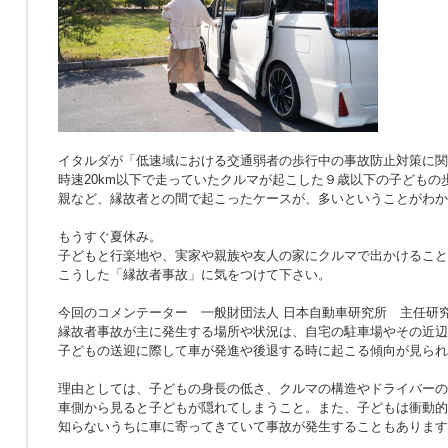
イタルダが「低速域における交通弱者の歩行中の事故防止対策に関
時速20km以下で走っていたクルマが起こした９歳以下の子どもの
親など、縁故者との間で起こったケースが、多いということがわか
もうすぐ夏休み。
子どもと行楽地や、実家や親族や友人の家にクルマで出かけること
こうした「縁故者事故」に気をつけて下さい。
今回のコメンテーター 一般財団法人 日本自動車研究所 主任研究
縁故者事故が主に発生する場所や状況は、自宅の駐車場やその近辺
子どもの送迎に際して車が発進や後退する時に起こる傾向が見られ
理由としては、子どもの身長の低さ、クルマの構造やドライバーの
車側から見ると子どもが隠れてしまうこと。また、子どもは衝動的
知らないうちに車に寄ってきていて事故が発生することもあります