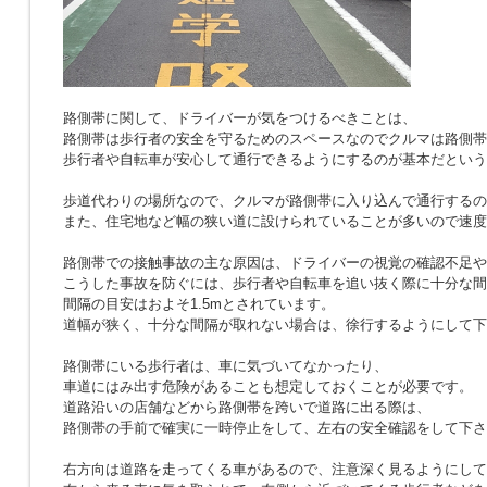
路側帯に関して、ドライバーが気をつけるべきことは、
路側帯は歩行者の安全を守るためのスペースなのでクルマは路側帯
歩行者や自転車が安心して通行できるようにするのが基本だという
歩道代わりの場所なので、クルマが路側帯に入り込んで通行するの
また、住宅地など幅の狭い道に設けられていることが多いので速度
路側帯での接触事故の主な原因は、ドライバーの視覚の確認不足や
こうした事故を防ぐには、歩行者や自転車を追い抜く際に十分な間
間隔の目安はおよそ1.5mとされています。
道幅が狭く、十分な間隔が取れない場合は、徐行するようにして下
路側帯にいる歩行者は、車に気づいてなかったり、
車道にはみ出す危険があることも想定しておくことが必要です。
道路沿いの店舗などから路側帯を跨いで道路に出る際は、
路側帯の手前で確実に一時停止をして、左右の安全確認をして下さ
右方向は道路を走ってくる車があるので、注意深く見るようにして