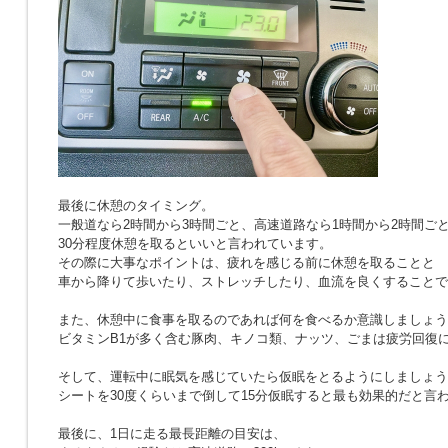
最後に休憩のタイミング。
一般道なら2時間から3時間ごと、高速道路なら1時間から2時間ご
30分程度休憩を取るといいと言われています。
その際に大事なポイントは、疲れを感じる前に休憩を取ることと
車から降りて歩いたり、ストレッチしたり、血流を良くすることで
また、休憩中に食事を取るのであれば何を食べるか意識しましょう
ビタミンB1が多く含む豚肉、キノコ類、ナッツ、ごまは疲労回復
そして、運転中に眠気を感じていたら仮眠をとるようにしましょう
シートを30度くらいまで倒して15分仮眠すると最も効果的だと言
最後に、1日に走る最長距離の目安は、