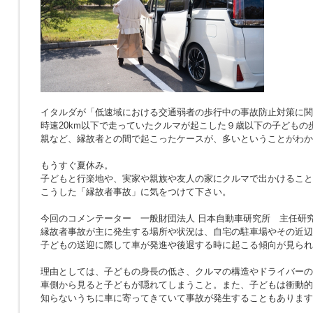
イタルダが「低速域における交通弱者の歩行中の事故防止対策に関
時速20km以下で走っていたクルマが起こした９歳以下の子どもの
親など、縁故者との間で起こったケースが、多いということがわか
もうすぐ夏休み。
子どもと行楽地や、実家や親族や友人の家にクルマで出かけること
こうした「縁故者事故」に気をつけて下さい。
今回のコメンテーター 一般財団法人 日本自動車研究所 主任研究
縁故者事故が主に発生する場所や状況は、自宅の駐車場やその近辺
子どもの送迎に際して車が発進や後退する時に起こる傾向が見られ
理由としては、子どもの身長の低さ、クルマの構造やドライバーの
車側から見ると子どもが隠れてしまうこと。また、子どもは衝動的
知らないうちに車に寄ってきていて事故が発生することもあります