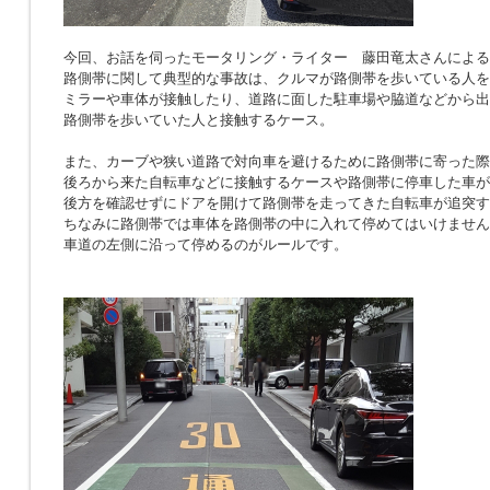
今回、お話を伺ったモータリング・ライター 藤田竜太さんによる
路側帯に関して典型的な事故は、クルマが路側帯を歩いている人を
ミラーや車体が接触したり、道路に面した駐車場や脇道などから出
路側帯を歩いていた人と接触するケース。
また、カーブや狭い道路で対向車を避けるために路側帯に寄った際
後ろから来た自転車などに接触するケースや路側帯に停車した車が
後方を確認せずにドアを開けて路側帯を走ってきた自転車が追突す
ちなみに路側帯では車体を路側帯の中に入れて停めてはいけません
車道の左側に沿って停めるのがルールです。