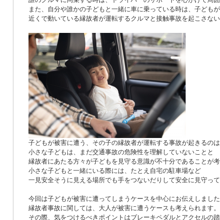
また、自分や誰かの子どもと一緒に車に乗っている時は、子どもが
近くで動いている縁故者が運転するクルマと接触事故を起こさない
子どもが被害に遭う、その子の縁故者が運転する事故が起きるのは
小さな子どもは、まだ交通事故の危険性を理解していないことと
縁故者にあたる方々が子どもを見守る意識が不十分であることが考
小さな子どもと一緒にいる際には、たとえ自宅の駐車場など
一見安全そうに見える場所でも手をつないだりして安全に見守って
今回は子どもが被害に遭ってしまうケースを中心にお伝えしました
縁故者事故に関しては、大人が被害に遭うケースも考えられます。
その際、気をつけるべきポイントはブレーキペダルとアクセルの踏