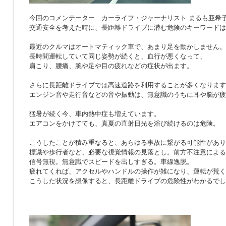
今回のコメンテーター カーライフ・ジャーナリスト まるも亜希
交通安全を考えた時に、長距離ドライブに潜む危険のキーワードは
最近のクルマはオートマティック車で、あまり足を動かしません。
長時間運転していて同じ姿勢が続くと、血行が悪くなって、
肩こり、腰痛、腕や足や目の疲れなどの症状が出ます。
さらに長距離ドライブでは高速道路を利用することが多くなります
エンジン音や走行音などの音や振動は、無意識のうちに耳や脳が疲
猛暑が続く今、車内熱中症も増えています。
エアコンをかけてても、真夏の直射日光を浴び続けるのは危険。
こうしたことが積み重なると、あらゆる事故に繋がる可能性があり
標識や歩行者など、必要な視覚情報の見落とし。前方不注意による
信号無視。無意識でスピードを出しすぎる。車線逸脱。
疲れてくれば、アクセルやハンドルの操作が雑になり、運転が荒く
こうした状況を想像すると、長距離ドライブの危険性がわかるでし