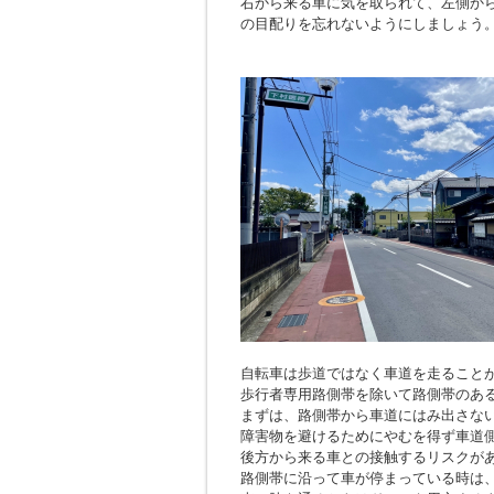
右から来る車に気を取られて、左側か
の目配りを忘れないようにしましょう
自転車は歩道ではなく車道を走ること
歩行者専用路側帯を除いて路側帯のあ
まずは、路側帯から車道にはみ出さな
障害物を避けるためにやむを得ず車道
後方から来る車との接触するリスクが
路側帯に沿って車が停まっている時は