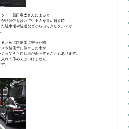
イター 藤田竜太さんによると
マが路側帯を歩いている人を追い越す時、
した駐車場や脇道などから出てきたクルマが、
ス。
けるために路側帯に寄った際、
ースや路側帯に停車した車が、
を走ってきた自転車が追突することもあります。
に入れて停めてはいけません。
です。