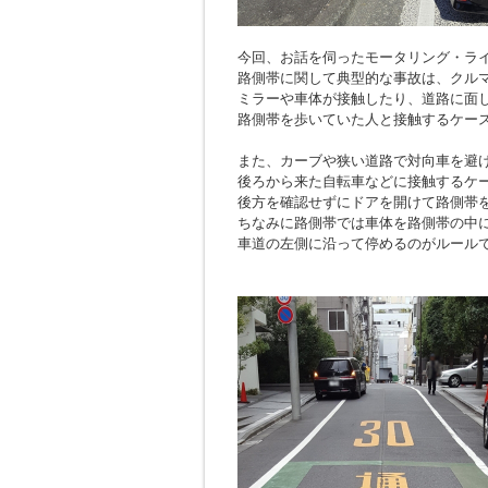
今回、お話を伺ったモータリング・ラ
路側帯に関して典型的な事故は、クル
ミラーや車体が接触したり、道路に面
路側帯を歩いていた人と接触するケー
また、カーブや狭い道路で対向車を避
後ろから来た自転車などに接触するケ
後方を確認せずにドアを開けて路側帯
ちなみに路側帯では車体を路側帯の中
車道の左側に沿って停めるのがルール