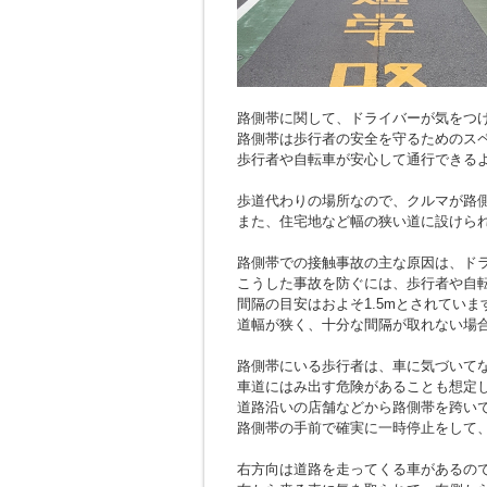
路側帯に関して、ドライバーが気をつ
路側帯は歩行者の安全を守るためのス
歩行者や自転車が安心して通行できる
歩道代わりの場所なので、クルマが路
また、住宅地など幅の狭い道に設けら
路側帯での接触事故の主な原因は、ド
こうした事故を防ぐには、歩行者や自
間隔の目安はおよそ1.5mとされていま
道幅が狭く、十分な間隔が取れない場
路側帯にいる歩行者は、車に気づいて
車道にはみ出す危険があることも想定
道路沿いの店舗などから路側帯を跨い
路側帯の手前で確実に一時停止をして
右方向は道路を走ってくる車があるの