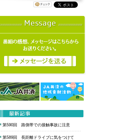
第590回 路側帯での接触事故に注意
第589回 長距離ドライブに気をつけて