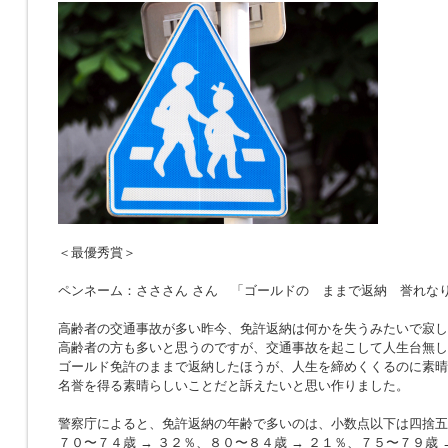
＜最優秀賞＞
ペンネーム：さささん さん 「ゴールドの ままで返納 誉れな
高齢者の交通事故が多い昨今、免許返納は何かを失うみたいで寂し
高齢者の方も多いと思うのですが、交通事故を起こして人生台無し
ゴールド免許のままで返納したほうが、人生を締めくくるのに素晴
名誉を得る素晴らしいことだと訴えたいと思い作りました。
警察庁によると、免許返納の年齢で多いのは、小数点以下は四捨五
７０〜７４歳 → ３２％、８０〜８４歳 → ２１％、７５〜７９歳 