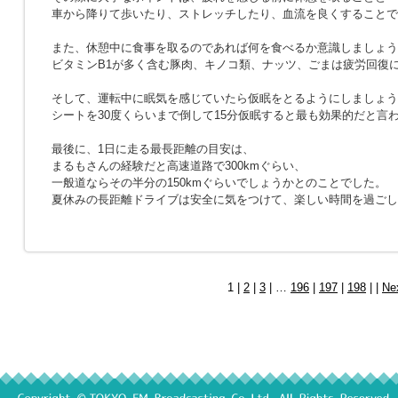
車から降りて歩いたり、ストレッチしたり、血流を良くすることで
また、休憩中に食事を取るのであれば何を食べるか意識しましょう
ビタミンB1が多く含む豚肉、キノコ類、ナッツ、ごまは疲労回復
そして、運転中に眠気を感じていたら仮眠をとるようにしましょう
シートを30度くらいまで倒して15分仮眠すると最も効果的だと言
最後に、1日に走る最長距離の目安は、
まるもさんの経験だと高速道路で300kmぐらい、
一般道ならその半分の150kmぐらいでしょうかとのことでした。
夏休みの長距離ドライブは安全に気をつけて、楽しい時間を過ごし
1 |
2
|
3
| …
196
|
197
|
198
| |
Ne