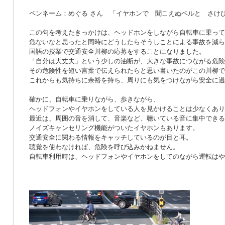
ペンネーム：めぐる さん 「イヤホンで 聞こえぬベルと さけ
この句を考えたきっかけは、ヘッドホンをしながら自転車に乗って
危ないなと思ったと同時にどうしたらそうしことによる事故を減ら
国語の授業で交通安全川柳の応募をすることになりました。
「自分は大丈夫」という少しの油断が、大きな事故につながる危険
その危険性を短い言葉で伝えられたらと思い書いたのがこの川柳で
これからも気持ちに余裕を持ち、周りにも気をつけながら安全に過
確かに、自転車に乗りながら、歩きながら、
ヘッドフォンやイヤホンをしている人を見かけることは少なくあり
最近は、周囲の音を消して、音楽など、聴いている音に集中できる
ノイズキャンセリング機能がついたイヤホンもあります。
交通安全に関わる情報をキャッチしているのが目と耳。
聴覚を使わなければ、危険を呼び込みかねません。
自転車利用時は、ヘッドフォンやイヤホンをしてのながら運転はや