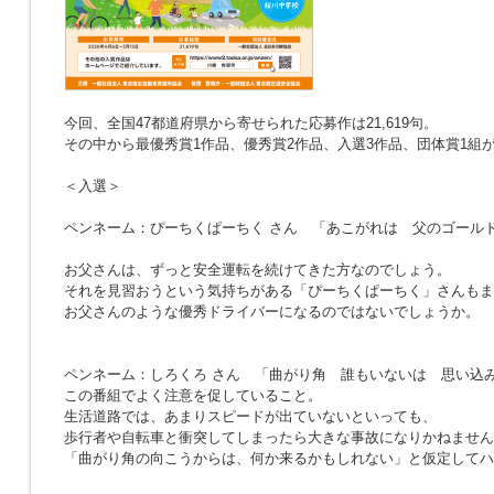
今回、全国47都道府県から寄せられた応募作は21,619句。
その中から最優秀賞1作品、優秀賞2作品、入選3作品、団体賞1組
＜入選＞
ペンネーム：ぴーちくぱーちく さん
「あこがれは 父のゴール
お父さんは、ずっと安全運転を続けてきた方なのでしょう。
それを見習おうという気持ちがある「ぴーちくぱーちく」さんもま
お父さんのような優秀ドライバーになるのではないでしょうか。
ペンネーム：しろくろ さん
「曲がり角 誰もいないは 思い込
この番組でよく注意を促していること。
生活道路では、あまりスピードが出ていないといっても、
歩行者や自転車と衝突してしまったら大きな事故になりかねません
「曲がり角の向こうからは、何か来るかもしれない」と仮定してハ