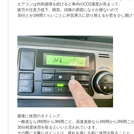
エアコンは内気循環を続けると車内のCO2濃度が高まって、
疲労や注意力低下、眠気、頭痛の原因になりか寝ないので
30分とか1時間ぐらいごとに外気導入に切り替えるか窓を少し開け
最後に休憩のタイミング。
一般道なら2時間から3時間ごと、高速道路なら1時間から2時間ご
30分程度休憩を取るといいと言われています。
その際に大事なポイントは、疲れを感じる前に休憩を取ることと