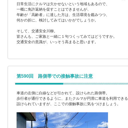
日常生活にクルマは欠かせないという地域もあるので、
一概に免許返納を促すことはできませんが、
年齢が「高齢者」に達した方は、生活環境を鑑みつつ、
何かの折に、検討してみてはいかがでしょうか。
そして、交通安全川柳。
皆さんも、ご家族と一緒に１句つくってみてはどうですか。
交通安全の意識が、いっそう高まると思います。
第590回 路側帯での接触事故に注意
車道の左側に白線などが引かれて、設けられた路側帯。
歩行者が通行できるように、またクルマが円滑に車道を利用できる
設けられていますが、ここでの接触事故に気をつけましょう。