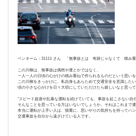
ペンネーム：31111 さん 「無事故とは 奇跡じゃなくて 積み
この川柳は、無事故は偶然や運とかではなく、
一人一人の日頃の心がけの積み重ねで作られるものだという思いを
この川柳をきっかけに、私自身もあらためて交通安全を意識したい
頃の小さな心がけを日々大切にしていただけたら嬉しいなと思って
“スピード超過や乱暴な運転を続けていても、事故を起こさない自分
そんなことを思っている方はいないでしょうか。それはこれまで運
本当に運転が上手い人は、慎重に、思いやりの気持ちを持ってハン
交通事故を自分から遠ざけている人です。