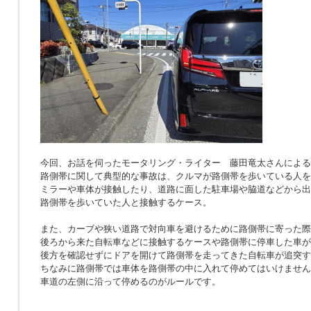
今回、お話を伺ったモータリング・ライター 藤田竜太さんによる
路側帯に関して典型的な事故は、クルマが路側帯を歩いている人を
ミラーや車体が接触したり、道路に面した駐車場や脇道などから出
路側帯を歩いていた人と接触するケース。
また、カーブや狭い道路で対向車を避けるために路側帯に寄った際
後ろから来た自転車などに接触するケースや路側帯に停車した車が
後方を確認せずにドアを開けて路側帯を走ってきた自転車が追突す
ちなみに路側帯では車体を路側帯の中に入れて停めてはいけません
車道の左側に沿って停めるのがルールです。