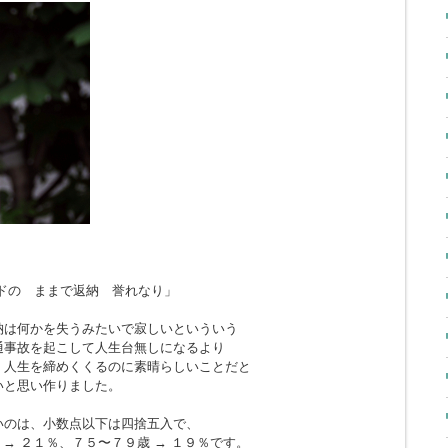
ドの ままで返納 誉れなり」
納は何かを失うみたいで寂しいといういう
通事故を起こして人生台無しになるより
、人生を締めくくるのに素晴らしいことだと
いと思い作りました。
いのは、小数点以下は四捨五入で、
 → ２１％、７５〜７９歳 → １９％です。