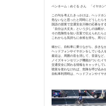
ペンネーム：めぐる さん 「イヤホン
この句を考えたきっかけは、ヘッドホ
危ないなと思ったと同時にどうしたら
国語の授業で交通安全川柳の応募をす
「自分は大丈夫」という少しの油断が
その危険性を短い言葉で伝えられたら
これからも気持ちに余裕を持ち、周り
確かに、自転車に乗りながら、歩きな
ヘッドフォンやイヤホンをしている人
最近は、周囲の音を消して、音楽など
ノイズキャンセリング機能がついたイ
交通安全に関わる情報をキャッチして
聴覚を使わなければ、危険を呼び込み
自転車利用時は、ヘッドフォンやイヤ