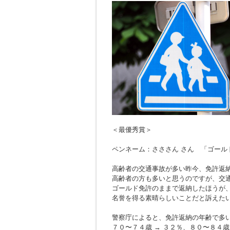
＜最優秀賞＞
ペンネーム：さささん さん 「ゴール
高齢者の交通事故が多い昨今、免許返
高齢者の方も多いと思うのですが、交
ゴールド免許のままで返納したほうが
名誉を得る素晴らしいことだと訴えた
警察庁によると、免許返納の年齢で多
７０〜７４歳 → ３２％、８０〜８４歳