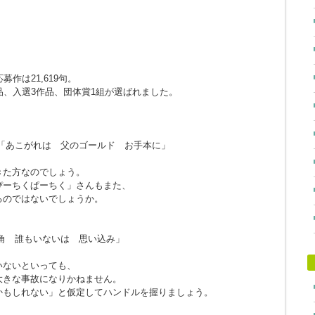
作は21,619句。
品、入選3作品、団体賞1組が選ばれました。
「あこがれは 父のゴールド お手本に」
きた方なのでしょう。
ぴーちくぱーちく」さんもまた、
るのではないでしょうか。
角 誰もいないは 思い込み」
。
いないといっても、
大きな事故になりかねません。
かもしれない」と仮定してハンドルを握りましょう。