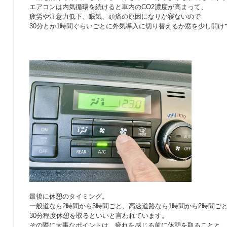
エアコンは内気循環を続けると車内のCO2濃度が高まって、
疲労や注意力低下、眠気、頭痛の原因になりか寝ないので
30分とか1時間ぐらいごとに外気導入に切り替えるか窓を少し開け
最後に休憩のタイミング。
一般道なら2時間から3時間ごと、高速道路なら1時間から2時間ご
30分程度休憩を取るといいと言われています。
その際に大事なポイントは、疲れを感じる前に休憩を取ることと