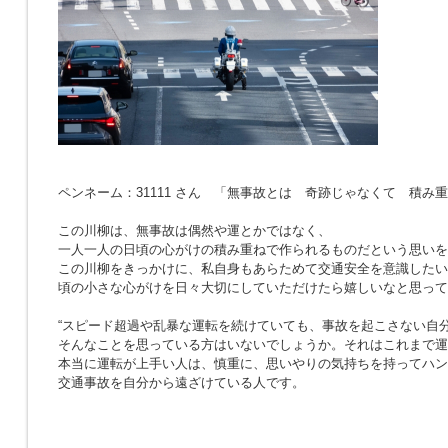
ペンネーム：31111 さん 「無事故とは 奇跡じゃなくて 積み
この川柳は、無事故は偶然や運とかではなく、
一人一人の日頃の心がけの積み重ねで作られるものだという思いを
この川柳をきっかけに、私自身もあらためて交通安全を意識したい
頃の小さな心がけを日々大切にしていただけたら嬉しいなと思って
“スピード超過や乱暴な運転を続けていても、事故を起こさない自分
そんなことを思っている方はいないでしょうか。それはこれまで運
本当に運転が上手い人は、慎重に、思いやりの気持ちを持ってハン
交通事故を自分から遠ざけている人です。