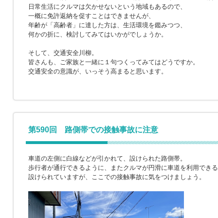
日常生活にクルマは欠かせないという地域もあるので、
一概に免許返納を促すことはできませんが、
年齢が「高齢者」に達した方は、生活環境を鑑みつつ、
何かの折に、検討してみてはいかがでしょうか。
そして、交通安全川柳。
皆さんも、ご家族と一緒に１句つくってみてはどうですか。
交通安全の意識が、いっそう高まると思います。
第590回 路側帯での接触事故に注意
車道の左側に白線などが引かれて、設けられた路側帯。
歩行者が通行できるように、またクルマが円滑に車道を利用できる
設けられていますが、ここでの接触事故に気をつけましょう。