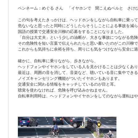
ペンネーム：めぐる さん 「イヤホンで 聞こえぬベルと さけ
この句を考えたきっかけは、ヘッドホンをしながら自転車に乗って
危ないなと思ったと同時にどうしたらそうしことによる事故を減ら
国語の授業で交通安全川柳の応募をすることになりました。
「自分は大丈夫」という少しの油断が、大きな事故につながる危険
その危険性を短い言葉で伝えられたらと思い書いたのがこの川柳で
これからも気持ちに余裕を持ち、周りにも気をつけながら安全に過
確かに、自転車に乗りながら、歩きながら、
ヘッドフォンやイヤホンをしている人を見かけることは少なくあり
最近は、周囲の音を消して、音楽など、聴いている音に集中できる
ノイズキャンセリング機能がついたイヤホンもあります。
交通安全に関わる情報をキャッチしているのが目と耳。
聴覚を使わなければ、危険を呼び込みかねません。
自転車利用時は、ヘッドフォンやイヤホンをしてのながら運転はや