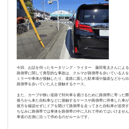
今回、お話を伺ったモータリング・ライター 藤田竜太さんによる
路側帯に関して典型的な事故は、クルマが路側帯を歩いている人を
ミラーや車体が接触したり、道路に面した駐車場や脇道などから出
路側帯を歩いていた人と接触するケース。
また、カーブや狭い道路で対向車を避けるために路側帯に寄った際
後ろから来た自転車などに接触するケースや路側帯に停車した車が
後方を確認せずにドアを開けて路側帯を走ってきた自転車が追突す
ちなみに路側帯では車体を路側帯の中に入れて停めてはいけません
車道の左側に沿って停めるのがルールです。