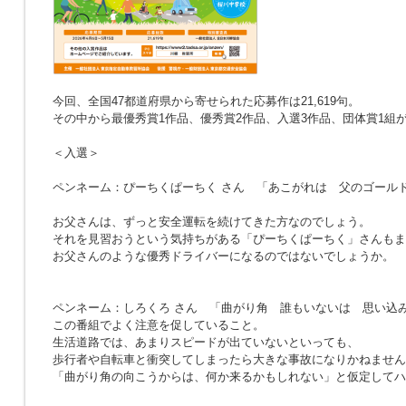
今回、全国47都道府県から寄せられた応募作は21,619句。
その中から最優秀賞1作品、優秀賞2作品、入選3作品、団体賞1組
＜入選＞
ペンネーム：ぴーちくぱーちく さん
「あこがれは 父のゴール
お父さんは、ずっと安全運転を続けてきた方なのでしょう。
それを見習おうという気持ちがある「ぴーちくぱーちく」さんもま
お父さんのような優秀ドライバーになるのではないでしょうか。
ペンネーム：しろくろ さん
「曲がり角 誰もいないは 思い込
この番組でよく注意を促していること。
生活道路では、あまりスピードが出ていないといっても、
歩行者や自転車と衝突してしまったら大きな事故になりかねません
「曲がり角の向こうからは、何か来るかもしれない」と仮定してハ