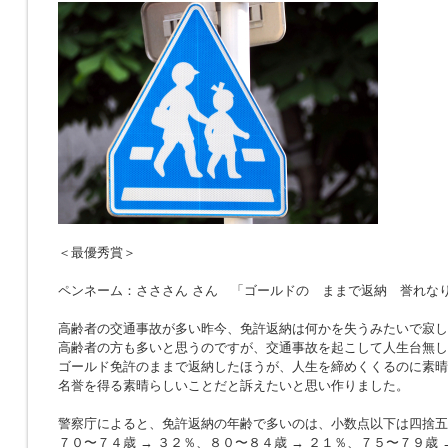
＜最優秀賞＞
ペンネーム：さささん さん 「ゴールドの ままで返納 誉れな
高齢者の交通事故が多い昨今、免許返納は何かを失うみたいで寂し
高齢者の方も多いと思うのですが、交通事故を起こして人生台無し
ゴールド免許のままで返納したほうが、人生を締めくくるのに素晴
名誉を得る素晴らしいことだと訴えたいと思い作りました。
警察庁によると、免許返納の年齢で多いのは、小数点以下は四捨五
７０〜７４歳 → ３２％、８０〜８４歳 → ２１％、７５〜７９歳 