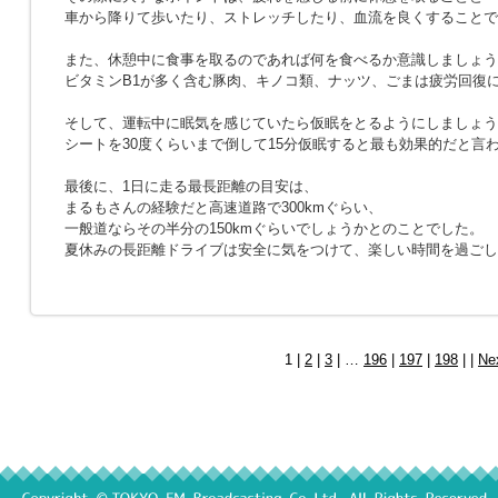
車から降りて歩いたり、ストレッチしたり、血流を良くすることで
また、休憩中に食事を取るのであれば何を食べるか意識しましょう
ビタミンB1が多く含む豚肉、キノコ類、ナッツ、ごまは疲労回復
そして、運転中に眠気を感じていたら仮眠をとるようにしましょう
シートを30度くらいまで倒して15分仮眠すると最も効果的だと言
最後に、1日に走る最長距離の目安は、
まるもさんの経験だと高速道路で300kmぐらい、
一般道ならその半分の150kmぐらいでしょうかとのことでした。
夏休みの長距離ドライブは安全に気をつけて、楽しい時間を過ごし
1 |
2
|
3
| …
196
|
197
|
198
| |
Ne