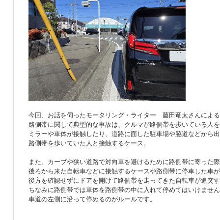
今回、お話を伺ったモータリング・ライター 藤田竜太さんによる
路側帯に関して典型的な事故は、クルマが路側帯を歩いている人を
ミラーや車体が接触したり、道路に面した駐車場や脇道などから出
路側帯を歩いていた人と接触するケース。
また、カーブや狭い道路で対向車を避けるために路側帯に寄った際
後ろから来た自転車などに接触するケースや路側帯に停車した車が
後方を確認せずにドアを開けて路側帯を走ってきた自転車が追突す
ちなみに路側帯では車体を路側帯の中に入れて停めてはいけません
車道の左側に沿って停めるのがルールです。