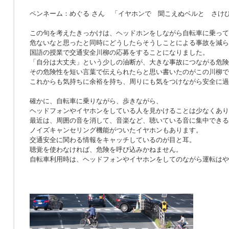
ペンネーム：めぐる さん 「イヤホンで 聞こえぬベルと さけ
この句を考えたきっかけは、ヘッドホンをしながら自転車に乗って
危ないなと思ったと同時にどうしたらそうしことによる事故を減ら
国語の授業で交通安全川柳の応募をすることになりました。
「自分は大丈夫」という少しの油断が、大きな事故につながる危険
その危険性を短い言葉で伝えられたらと思い書いたのがこの川柳で
これからも気持ちに余裕を持ち、周りにも気をつけながら安全に過
確かに、自転車に乗りながら、歩きながら、
ヘッドフォンやイヤホンをしている人を見かけることは少なくあり
最近は、周囲の音を消して、音楽など、聴いている音に集中できる
ノイズキャンセリング機能がついたイヤホンもあります。
交通安全に関わる情報をキャッチしているのが目と耳。
聴覚を使わなければ、危険を呼び込みかねません。
自転車利用時は、ヘッドフォンやイヤホンをしてのながら運転はや