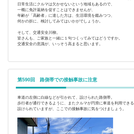
日常生活にクルマは欠かせないという地域もあるので、
一概に免許返納を促すことはできませんが、
年齢が「高齢者」に達した方は、生活環境を鑑みつつ、
何かの折に、検討してみてはいかがでしょうか。
そして、交通安全川柳。
皆さんも、ご家族と一緒に１句つくってみてはどうですか。
交通安全の意識が、いっそう高まると思います。
第590回 路側帯での接触事故に注意
車道の左側に白線などが引かれて、設けられた路側帯。
歩行者が通行できるように、またクルマが円滑に車道を利用できる
設けられていますが、ここでの接触事故に気をつけましょう。