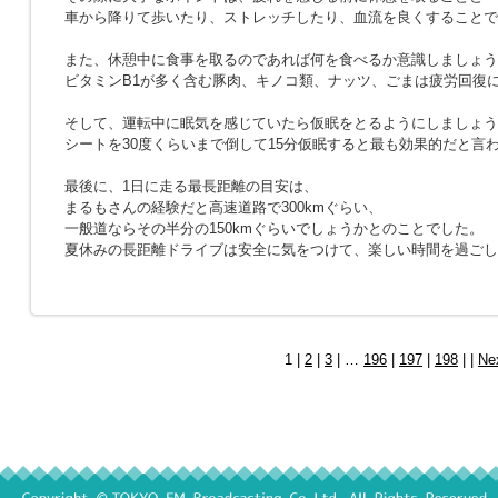
車から降りて歩いたり、ストレッチしたり、血流を良くすることで
また、休憩中に食事を取るのであれば何を食べるか意識しましょう
ビタミンB1が多く含む豚肉、キノコ類、ナッツ、ごまは疲労回復
そして、運転中に眠気を感じていたら仮眠をとるようにしましょう
シートを30度くらいまで倒して15分仮眠すると最も効果的だと言
最後に、1日に走る最長距離の目安は、
まるもさんの経験だと高速道路で300kmぐらい、
一般道ならその半分の150kmぐらいでしょうかとのことでした。
夏休みの長距離ドライブは安全に気をつけて、楽しい時間を過ごし
1 |
2
|
3
| …
196
|
197
|
198
| |
Ne