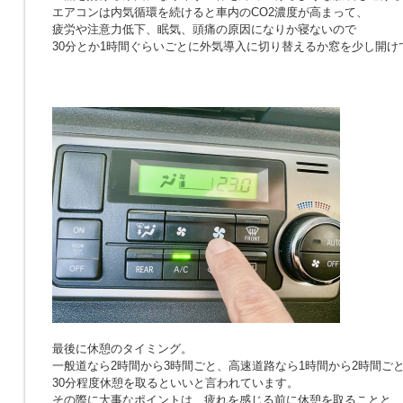
エアコンは内気循環を続けると車内のCO2濃度が高まって、
疲労や注意力低下、眠気、頭痛の原因になりか寝ないので
30分とか1時間ぐらいごとに外気導入に切り替えるか窓を少し開け
最後に休憩のタイミング。
一般道なら2時間から3時間ごと、高速道路なら1時間から2時間ご
30分程度休憩を取るといいと言われています。
その際に大事なポイントは、疲れを感じる前に休憩を取ることと