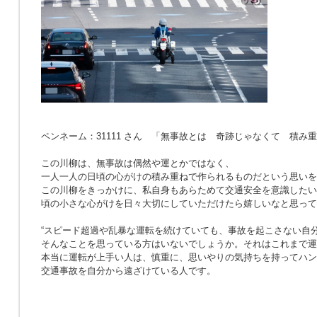
ペンネーム：31111 さん 「無事故とは 奇跡じゃなくて 積み
この川柳は、無事故は偶然や運とかではなく、
一人一人の日頃の心がけの積み重ねで作られるものだという思いを
この川柳をきっかけに、私自身もあらためて交通安全を意識したい
頃の小さな心がけを日々大切にしていただけたら嬉しいなと思って
“スピード超過や乱暴な運転を続けていても、事故を起こさない自分
そんなことを思っている方はいないでしょうか。それはこれまで運
本当に運転が上手い人は、慎重に、思いやりの気持ちを持ってハン
交通事故を自分から遠ざけている人です。