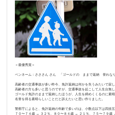
＜最優秀賞＞
ペンネーム：さささん さん 「ゴールドの ままで返納 誉れな
高齢者の交通事故が多い昨今、免許返納は何かを失うみたいで寂し
高齢者の方も多いと思うのですが、交通事故を起こして人生台無し
ゴールド免許のままで返納したほうが、人生を締めくくるのに素晴
名誉を得る素晴らしいことだと訴えたいと思い作りました。
警察庁によると、免許返納の年齢で多いのは、小数点以下は四捨五
７０〜７４歳 → ３２％、８０〜８４歳 → ２１％、７５〜７９歳 