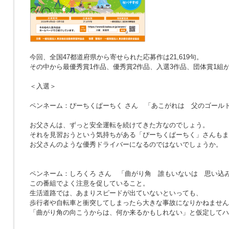
今回、全国47都道府県から寄せられた応募作は21,619句。
その中から最優秀賞1作品、優秀賞2作品、入選3作品、団体賞1組
＜入選＞
ペンネーム：ぴーちくぱーちく さん
「あこがれは 父のゴール
お父さんは、ずっと安全運転を続けてきた方なのでしょう。
それを見習おうという気持ちがある「ぴーちくぱーちく」さんもま
お父さんのような優秀ドライバーになるのではないでしょうか。
ペンネーム：しろくろ さん
「曲がり角 誰もいないは 思い込
この番組でよく注意を促していること。
生活道路では、あまりスピードが出ていないといっても、
歩行者や自転車と衝突してしまったら大きな事故になりかねません
「曲がり角の向こうからは、何か来るかもしれない」と仮定してハ