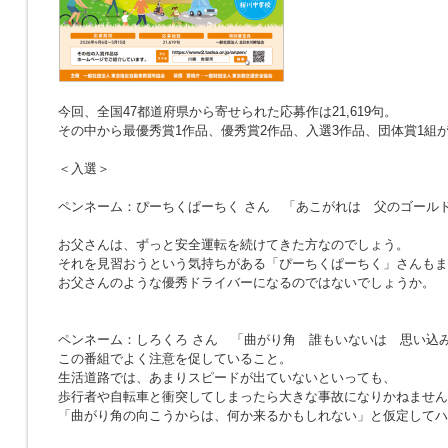
今回、全国47都道府県から寄せられた応募作は21,619句。
その中から最優秀賞1作品、優秀賞2作品、入選3作品、団体賞1組
＜入選＞
ペンネーム：ぴーちくぱーちく さん
「あこがれは 父のゴール
お父さんは、ずっと安全運転を続けてきた方なのでしょう。
それを見習おうという気持ちがある「ぴーちくぱーちく」さんもま
お父さんのような優秀ドライバーになるのではないでしょうか。
ペンネーム：しろくろ さん
「曲がり角 誰もいないは 思い込
この番組でよく注意を促していること。
生活道路では、あまりスピードが出ていないといっても、
歩行者や自転車と衝突してしまったら大きな事故になりかねません
「曲がり角の向こうからは、何か来るかもしれない」と仮定してハ