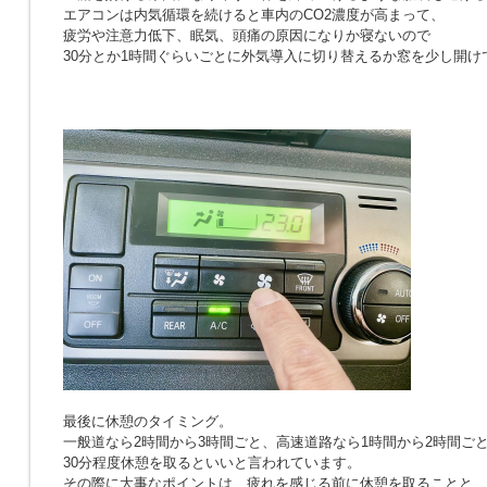
エアコンは内気循環を続けると車内のCO2濃度が高まって、
疲労や注意力低下、眠気、頭痛の原因になりか寝ないので
30分とか1時間ぐらいごとに外気導入に切り替えるか窓を少し開け
最後に休憩のタイミング。
一般道なら2時間から3時間ごと、高速道路なら1時間から2時間ご
30分程度休憩を取るといいと言われています。
その際に大事なポイントは、疲れを感じる前に休憩を取ることと