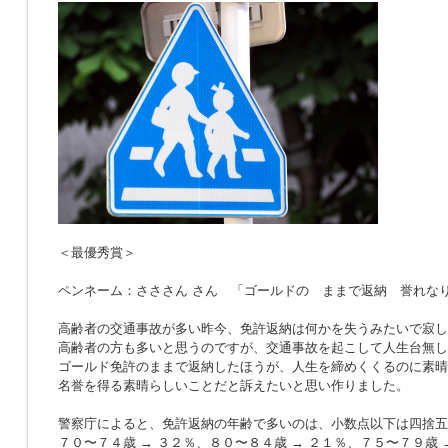
＜最優秀賞＞
ペンネーム：さささん さん 「ゴールドの ままで返納 誉れな
高齢者の交通事故が多い昨今、免許返納は何かを失うみたいで寂し
高齢者の方も多いと思うのですが、交通事故を起こして人生台無し
ゴールド免許のままで返納したほうが、人生を締めくくるのに素晴
名誉を得る素晴らしいことだと訴えたいと思い作りました。
警察庁によると、免許返納の年齢で多いのは、小数点以下は四捨五
７０〜７４歳 → ３２％、８０〜８４歳 → ２１％、７５〜７９歳 