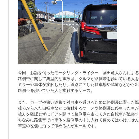
今回、お話を伺ったモータリング・ライター 藤田竜太さんによる
路側帯に関して典型的な事故は、クルマが路側帯を歩いている人を
ミラーや車体が接触したり、道路に面した駐車場や脇道などから出
路側帯を歩いていた人と接触するケース。
また、カーブや狭い道路で対向車を避けるために路側帯に寄った際
後ろから来た自転車などに接触するケースや路側帯に停車した車が
後方を確認せずにドアを開けて路側帯を走ってきた自転車が追突す
ちなみに路側帯では車体を路側帯の中に入れて停めてはいけません
車道の左側に沿って停めるのがルールです。