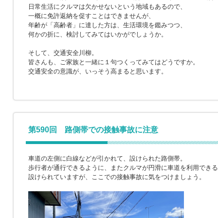
日常生活にクルマは欠かせないという地域もあるので、
一概に免許返納を促すことはできませんが、
年齢が「高齢者」に達した方は、生活環境を鑑みつつ、
何かの折に、検討してみてはいかがでしょうか。
そして、交通安全川柳。
皆さんも、ご家族と一緒に１句つくってみてはどうですか。
交通安全の意識が、いっそう高まると思います。
第590回 路側帯での接触事故に注意
車道の左側に白線などが引かれて、設けられた路側帯。
歩行者が通行できるように、またクルマが円滑に車道を利用できる
設けられていますが、ここでの接触事故に気をつけましょう。