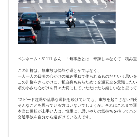
ペンネーム：31111 さん 「無事故とは 奇跡じゃなくて 積み
この川柳は、無事故は偶然や運とかではなく、
一人一人の日頃の心がけの積み重ねで作られるものだという思いを
この川柳をきっかけに、私自身もあらためて交通安全を意識したい
頃の小さな心がけを日々大切にしていただけたら嬉しいなと思って
“スピード超過や乱暴な運転を続けていても、事故を起こさない自分
そんなことを思っている方はいないでしょうか。それはこれまで運
本当に運転が上手い人は、慎重に、思いやりの気持ちを持ってハン
交通事故を自分から遠ざけている人です。