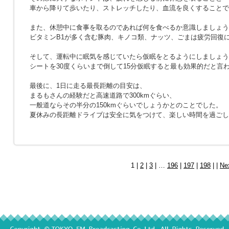
車から降りて歩いたり、ストレッチしたり、血流を良くすることで
また、休憩中に食事を取るのであれば何を食べるか意識しましょう
ビタミンB1が多く含む豚肉、キノコ類、ナッツ、ごまは疲労回復
そして、運転中に眠気を感じていたら仮眠をとるようにしましょう
シートを30度くらいまで倒して15分仮眠すると最も効果的だと言
最後に、1日に走る最長距離の目安は、
まるもさんの経験だと高速道路で300kmぐらい、
一般道ならその半分の150kmぐらいでしょうかとのことでした。
夏休みの長距離ドライブは安全に気をつけて、楽しい時間を過ごし
1 |
2
|
3
| …
196
|
197
|
198
| |
Ne