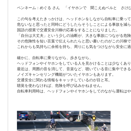
ペンネーム：めぐる さん 「イヤホンで 聞こえぬベルと さけ
この句を考えたきっかけは、ヘッドホンをしながら自転車に乗って
危ないなと思ったと同時にどうしたらそうしことによる事故を減ら
国語の授業で交通安全川柳の応募をすることになりました。
「自分は大丈夫」という少しの油断が、大きな事故につながる危険
その危険性を短い言葉で伝えられたらと思い書いたのがこの川柳で
これからも気持ちに余裕を持ち、周りにも気をつけながら安全に過
確かに、自転車に乗りながら、歩きながら、
ヘッドフォンやイヤホンをしている人を見かけることは少なくあり
最近は、周囲の音を消して、音楽など、聴いている音に集中できる
ノイズキャンセリング機能がついたイヤホンもあります。
交通安全に関わる情報をキャッチしているのが目と耳。
聴覚を使わなければ、危険を呼び込みかねません。
自転車利用時は、ヘッドフォンやイヤホンをしてのながら運転はや