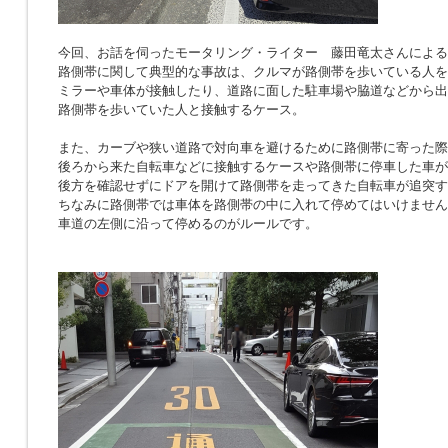
今回、お話を伺ったモータリング・ライター 藤田竜太さんによる
路側帯に関して典型的な事故は、クルマが路側帯を歩いている人を
ミラーや車体が接触したり、道路に面した駐車場や脇道などから出
路側帯を歩いていた人と接触するケース。
また、カーブや狭い道路で対向車を避けるために路側帯に寄った際
後ろから来た自転車などに接触するケースや路側帯に停車した車が
後方を確認せずにドアを開けて路側帯を走ってきた自転車が追突す
ちなみに路側帯では車体を路側帯の中に入れて停めてはいけません
車道の左側に沿って停めるのがルールです。