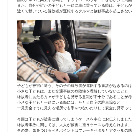
また、自分や誰かの子どもと一緒に車に乗っている時は、子どもが
近くで動いている縁故者が運転するクルマと接触事故を起こさない
子どもが被害に遭う、その子の縁故者が運転する事故が起きるのは
小さな子どもは、まだ交通事故の危険性を理解していないことと
縁故者にあたる方々が子どもを見守る意識が不十分であることが考
小さな子どもと一緒にいる際には、たとえ自宅の駐車場など
一見安全そうに見える場所でも手をつないだりして安全に見守って
今回は子どもが被害に遭ってしまうケースを中心にお伝えしました
縁故者事故に関しては、大人が被害に遭うケースも考えられます。
その際、気をつけるべきポイントはブレーキペダルとアクセルの踏