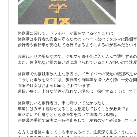
路側帯に関して、ドライバーが気をつけるべきことは、
路側帯は歩行者の安全を守るためのスペースなのでクルマは路側帯
歩行者や自転車が安心して通行できるようにするのが基本だという
歩道代わりの場所なので、クルマが路側帯に入り込んで通行するの
また、住宅地など幅の狭い道に設けられていることが多いので速度
路側帯での接触事故の主な原因は、ドライバーの視覚の確認不足や
こうした事故を防ぐには、歩行者や自転車を追い抜く際に十分な間
間隔の目安はおよそ1.5mとされています。
道幅が狭く、十分な間隔が取れない場合は、徐行するようにして下
路側帯にいる歩行者は、車に気づいてなかったり、
車道にはみ出す危険があることも想定しておくことが必要です。
道路沿いの店舗などから路側帯を跨いで道路に出る際は、
路側帯の手前で確実に一時停止をして、左右の安全確認をして下さ
右方向は道路を走ってくる車があるので、注意深く見るようにして