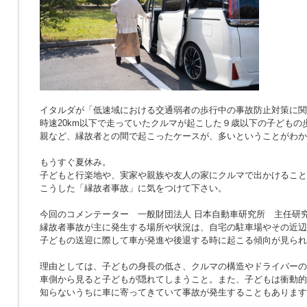
イタルダが「低速域における交通弱者の歩行中の事故防止対策に関
時速20km以下で走っていたクルマが起こした９歳以下の子どもの
親など、縁故者との間で起こったケースが、多いということがわか
もうすぐ夏休み。
子どもと行楽地や、実家や親族や友人の家にクルマで出かけること
こうした「縁故者事故」に気をつけて下さい。
今回のコメンテーター 一般財団法人 日本自動車研究所 主任研究
縁故者事故が主に発生する場所や状況は、自宅の駐車場やその近辺
子どもの送迎に際して車が発進や後退する時に起こる傾向が見られ
理由としては、子どもの身長の低さ、クルマの構造やドライバーの
車側から見ると子どもが隠れてしまうこと。また、子どもは衝動的
知らないうちに車に寄ってきていて事故が発生することもあります