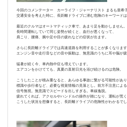
今回のコメンテーター カーライフ・ジャーナリスト まるも亜希
交通安全を考えた時に、長距離ドライブに潜む危険のキーワードは
最近のクルマはオートマティック車で、あまり足を動かしません。
長時間運転していて同じ姿勢が続くと、血行が悪くなって、
肩こり、腰痛、腕や足や目の疲れなどの症状が出ます。
さらに長距離ドライブでは高速道路を利用することが多くなります
エンジン音や走行音などの音や振動は、無意識のうちに耳や脳が疲
猛暑が続く今、車内熱中症も増えています。
エアコンをかけてても、真夏の直射日光を浴び続けるのは危険。
こうしたことが積み重なると、あらゆる事故に繋がる可能性があり
標識や歩行者など、必要な視覚情報の見落とし。前方不注意による
信号無視。無意識でスピードを出しすぎる。車線逸脱。
疲れてくれば、アクセルやハンドルの操作が雑になり、運転が荒く
こうした状況を想像すると、長距離ドライブの危険性がわかるでし