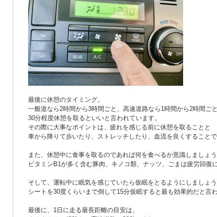
最後に休憩のタイミング。
一般道なら2時間から3時間ごと、高速道路なら1時間から2時間ご
30分程度休憩を取るといいと言われています。
その際に大事なポイントは、疲れを感じる前に休憩を取ることと
車から降りて歩いたり、ストレッチしたり、血流を良くすることで
また、休憩中に食事を取るのであれば何を食べるか意識しましょう
ビタミンB1が多く含む豚肉、キノコ類、ナッツ、ごまは疲労回復
そして、運転中に眠気を感じていたら仮眠をとるようにしましょう
シートを30度くらいまで倒して15分仮眠すると最も効果的だと言
最後に、1日に走る最長距離の目安は、