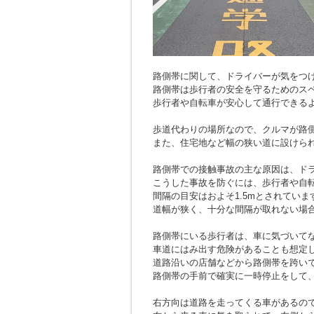
路側帯に関して、ドライバーが気をつ
路側帯は歩行者の安全を守るためのス
歩行者や自転車が安心して通行できる
歩道代わりの場所なので、クルマが路
また、住宅地など幅の狭い道に設けら
路側帯での接触事故の主な原因は、ド
こうした事故を防ぐには、歩行者や自
間隔の目安はおよそ1.5mとされていま
道幅が狭く、十分な間隔が取れない場
路側帯にいる歩行者は、車に気づいて
車道にはみ出す危険があることも想定
道路沿いの店舗などから路側帯を跨い
路側帯の手前で確実に一時停止をして
右方向は道路を走ってくる車があるの