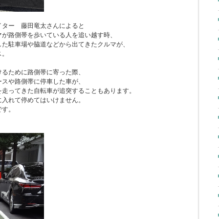
イター 藤田竜太さんによると
マが路側帯を歩いている人を追い越す時、
した駐車場や脇道などから出てきたクルマが、
ス。
けるために路側帯に寄った際、
ースや路側帯に停車した車が、
を走ってきた自転車が追突することもあります。
に入れて停めてはいけません。
です。