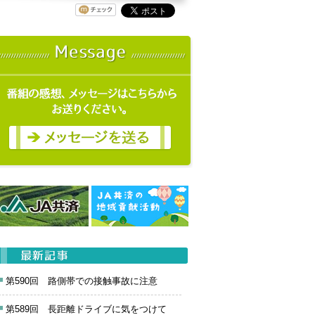
第590回 路側帯での接触事故に注意
第589回 長距離ドライブに気をつけて