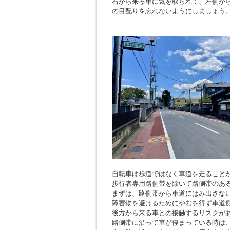
右から来る車に気を取られて、左側か
の目配りを忘れないようにしましょう
自転車は歩道ではなく車道を走ること
歩行者専用路側帯を除いて路側帯のあ
まずは、路側帯から車道にはみ出さな
障害物を避けるためにやむを得ず車道
後方から来る車との接触するリスクが
路側帯に沿って車が停まっている時は