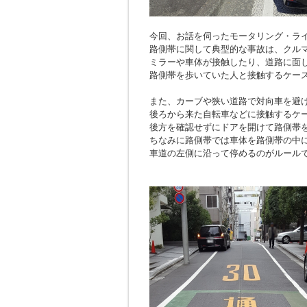
今回、お話を伺ったモータリング・ラ
路側帯に関して典型的な事故は、クル
ミラーや車体が接触したり、道路に面
路側帯を歩いていた人と接触するケー
また、カーブや狭い道路で対向車を避
後ろから来た自転車などに接触するケ
後方を確認せずにドアを開けて路側帯
ちなみに路側帯では車体を路側帯の中
車道の左側に沿って停めるのがルール