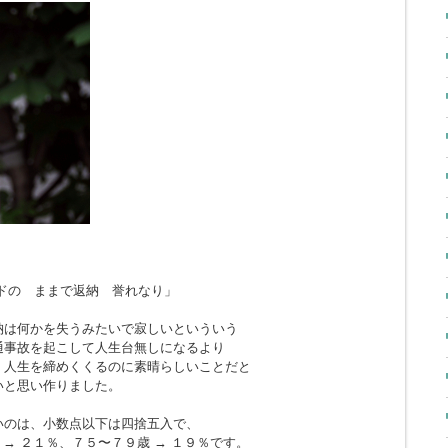
ドの ままで返納 誉れなり」
納は何かを失うみたいで寂しいといういう
通事故を起こして人生台無しになるより
、人生を締めくくるのに素晴らしいことだと
いと思い作りました。
いのは、小数点以下は四捨五入で、
 → ２１％、７５〜７９歳 → １９％です。