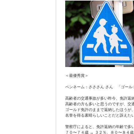
＜最優秀賞＞
ペンネーム：さささん さん 「ゴール
高齢者の交通事故が多い昨今、免許返
高齢者の方も多いと思うのですが、交
ゴールド免許のままで返納したほうが
名誉を得る素晴らしいことだと訴えた
警察庁によると、免許返納の年齢で多
７０〜７４歳 → ３２％、８０〜８４歳