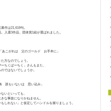
作は21,619句。
品、入選3作品、団体賞1組が選ばれました。
「あこがれは 父のゴールド お手本に」
きた方なのでしょう。
ぴーちくぱーちく」さんもまた、
るのではないでしょうか。
角 誰もいないは 思い込み」
。
いないといっても、
大きな事故になりかねません。
かもしれない」と仮定してハンドルを握りましょう。