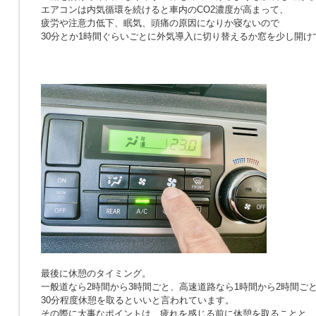
エアコンは内気循環を続けると車内のCO2濃度が高まって、
疲労や注意力低下、眠気、頭痛の原因になりか寝ないので
30分とか1時間ぐらいごとに外気導入に切り替えるか窓を少し開け
最後に休憩のタイミング。
一般道なら2時間から3時間ごと、高速道路なら1時間から2時間ご
30分程度休憩を取るといいと言われています。
その際に大事なポイントは、疲れを感じる前に休憩を取ることと