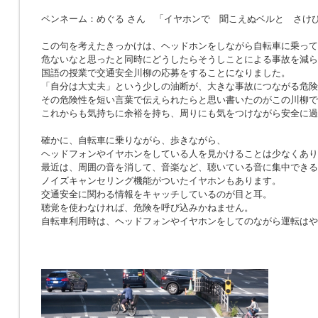
ペンネーム：めぐる さん 「イヤホンで 聞こえぬベルと さけ
この句を考えたきっかけは、ヘッドホンをしながら自転車に乗って
危ないなと思ったと同時にどうしたらそうしことによる事故を減ら
国語の授業で交通安全川柳の応募をすることになりました。
「自分は大丈夫」という少しの油断が、大きな事故につながる危険
その危険性を短い言葉で伝えられたらと思い書いたのがこの川柳で
これからも気持ちに余裕を持ち、周りにも気をつけながら安全に過
確かに、自転車に乗りながら、歩きながら、
ヘッドフォンやイヤホンをしている人を見かけることは少なくあり
最近は、周囲の音を消して、音楽など、聴いている音に集中できる
ノイズキャンセリング機能がついたイヤホンもあります。
交通安全に関わる情報をキャッチしているのが目と耳。
聴覚を使わなければ、危険を呼び込みかねません。
自転車利用時は、ヘッドフォンやイヤホンをしてのながら運転はや