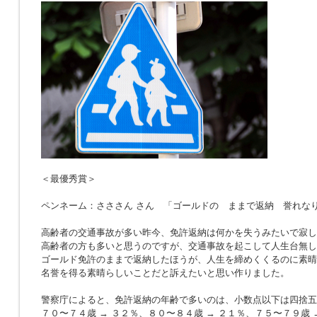
＜最優秀賞＞
ペンネーム：さささん さん 「ゴールドの ままで返納 誉れな
高齢者の交通事故が多い昨今、免許返納は何かを失うみたいで寂し
高齢者の方も多いと思うのですが、交通事故を起こして人生台無し
ゴールド免許のままで返納したほうが、人生を締めくくるのに素晴
名誉を得る素晴らしいことだと訴えたいと思い作りました。
警察庁によると、免許返納の年齢で多いのは、小数点以下は四捨五
７０〜７４歳 → ３２％、８０〜８４歳 → ２１％、７５〜７９歳 