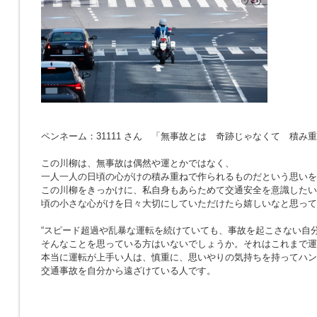
ペンネーム：31111 さん 「無事故とは 奇跡じゃなくて 積み
この川柳は、無事故は偶然や運とかではなく、
一人一人の日頃の心がけの積み重ねで作られるものだという思いを
この川柳をきっかけに、私自身もあらためて交通安全を意識したい
頃の小さな心がけを日々大切にしていただけたら嬉しいなと思って
“スピード超過や乱暴な運転を続けていても、事故を起こさない自分
そんなことを思っている方はいないでしょうか。それはこれまで運
本当に運転が上手い人は、慎重に、思いやりの気持ちを持ってハン
交通事故を自分から遠ざけている人です。