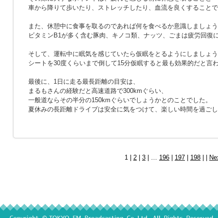
車から降りて歩いたり、ストレッチしたり、血流を良くすることで
また、休憩中に食事を取るのであれば何を食べるか意識しましょう
ビタミンB1が多く含む豚肉、キノコ類、ナッツ、ごまは疲労回復
そして、運転中に眠気を感じていたら仮眠をとるようにしましょう
シートを30度くらいまで倒して15分仮眠すると最も効果的だと言
最後に、1日に走る最長距離の目安は、
まるもさんの経験だと高速道路で300kmぐらい、
一般道ならその半分の150kmぐらいでしょうかとのことでした。
夏休みの長距離ドライブは安全に気をつけて、楽しい時間を過ごし
1 |
2
|
3
| …
196
|
197
|
198
| |
Ne