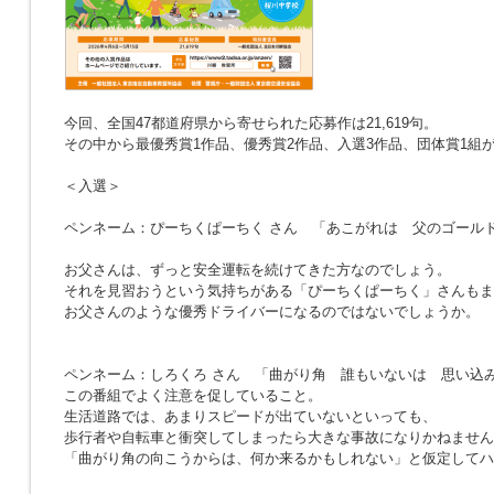
今回、全国47都道府県から寄せられた応募作は21,619句。
その中から最優秀賞1作品、優秀賞2作品、入選3作品、団体賞1組
＜入選＞
ペンネーム：ぴーちくぱーちく さん
「あこがれは 父のゴール
お父さんは、ずっと安全運転を続けてきた方なのでしょう。
それを見習おうという気持ちがある「ぴーちくぱーちく」さんもま
お父さんのような優秀ドライバーになるのではないでしょうか。
ペンネーム：しろくろ さん
「曲がり角 誰もいないは 思い込
この番組でよく注意を促していること。
生活道路では、あまりスピードが出ていないといっても、
歩行者や自転車と衝突してしまったら大きな事故になりかねません
「曲がり角の向こうからは、何か来るかもしれない」と仮定してハ