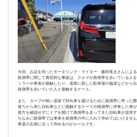
今回、お話を伺ったモータリング・ライター 藤田竜太さんによる
路側帯に関して典型的な事故は、クルマが路側帯を歩いている人を
ミラーや車体が接触したり、道路に面した駐車場や脇道などから出
路側帯を歩いていた人と接触するケース。
また、カーブや狭い道路で対向車を避けるために路側帯に寄った際
後ろから来た自転車などに接触するケースや路側帯に停車した車が
後方を確認せずにドアを開けて路側帯を走ってきた自転車が追突す
ちなみに路側帯では車体を路側帯の中に入れて停めてはいけません
車道の左側に沿って停めるのがルールです。