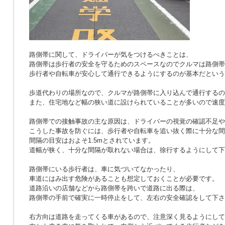
路側帯に関して、ドライバーが気をつけるべきことは、
路側帯は歩行者の安全を守るためのスペースなのでクルマは路側帯
歩行者や自転車が安心して通行できるようにするのが基本だという
歩道代わりの場所なので、クルマが路側帯に入り込んで通行するの
また、住宅地など幅の狭い道に設けられていることが多いので速度
路側帯での接触事故の主な原因は、ドライバーの視覚の確認不足や
こうした事故を防ぐには、歩行者や自転車を追い抜く際に十分な間
間隔の目安はおよそ1.5mとされています。
道幅が狭く、十分な間隔が取れない場合は、徐行するようにして下
路側帯にいる歩行者は、車に気づいてなかったり、
車道にはみ出す危険があることも想定しておくことが必要です。
道路沿いの店舗などから路側帯を跨いで道路に出る際は、
路側帯の手前で確実に一時停止をして、左右の安全確認をして下さ
右方向は道路を走ってくる車があるので、注意深く見るようにして