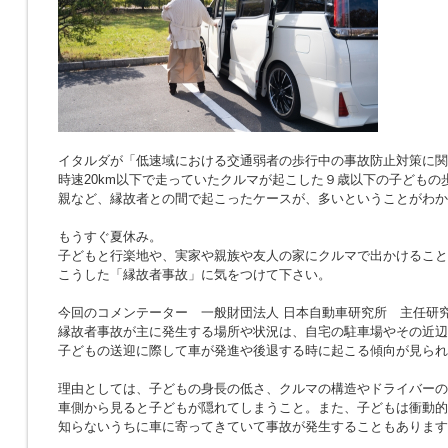
イタルダが「低速域における交通弱者の歩行中の事故防止対策に関
時速20km以下で走っていたクルマが起こした９歳以下の子どもの
親など、縁故者との間で起こったケースが、多いということがわか
もうすぐ夏休み。
子どもと行楽地や、実家や親族や友人の家にクルマで出かけること
こうした「縁故者事故」に気をつけて下さい。
今回のコメンテーター 一般財団法人 日本自動車研究所 主任研究
縁故者事故が主に発生する場所や状況は、自宅の駐車場やその近辺
子どもの送迎に際して車が発進や後退する時に起こる傾向が見られ
理由としては、子どもの身長の低さ、クルマの構造やドライバーの
車側から見ると子どもが隠れてしまうこと。また、子どもは衝動的
知らないうちに車に寄ってきていて事故が発生することもあります