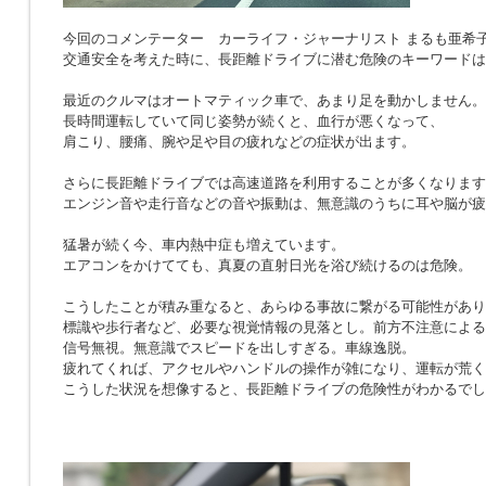
今回のコメンテーター カーライフ・ジャーナリスト まるも亜希
交通安全を考えた時に、長距離ドライブに潜む危険のキーワードは
最近のクルマはオートマティック車で、あまり足を動かしません。
長時間運転していて同じ姿勢が続くと、血行が悪くなって、
肩こり、腰痛、腕や足や目の疲れなどの症状が出ます。
さらに長距離ドライブでは高速道路を利用することが多くなります
エンジン音や走行音などの音や振動は、無意識のうちに耳や脳が疲
猛暑が続く今、車内熱中症も増えています。
エアコンをかけてても、真夏の直射日光を浴び続けるのは危険。
こうしたことが積み重なると、あらゆる事故に繋がる可能性があり
標識や歩行者など、必要な視覚情報の見落とし。前方不注意による
信号無視。無意識でスピードを出しすぎる。車線逸脱。
疲れてくれば、アクセルやハンドルの操作が雑になり、運転が荒く
こうした状況を想像すると、長距離ドライブの危険性がわかるでし