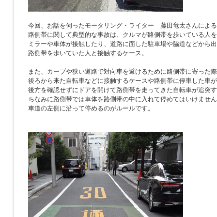
今回、お話を伺ったモータリング・ライター 藤田竜太さんによる
路側帯に関して典型的な事故は、クルマが路側帯を歩いている人を
ミラーや車体が接触したり、道路に面した駐車場や脇道などから出
路側帯を歩いていた人と接触するケース。
また、カーブや狭い道路で対向車を避けるために路側帯に寄った際
後ろから来た自転車などに接触するケースや路側帯に停車した車が
後方を確認せずにドアを開けて路側帯を走ってきた自転車が追突す
ちなみに路側帯では車体を路側帯の中に入れて停めてはいけません
車道の左側に沿って停めるのがルールです。