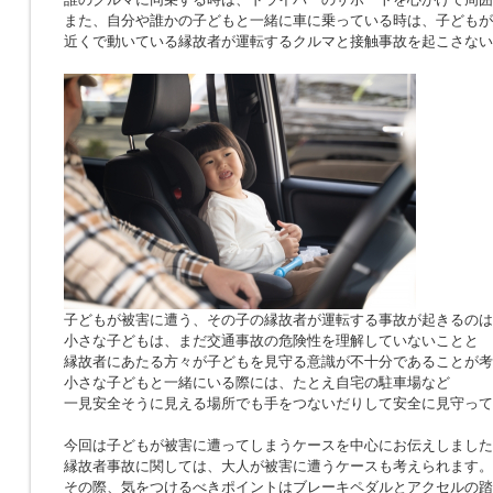
また、自分や誰かの子どもと一緒に車に乗っている時は、子どもが
近くで動いている縁故者が運転するクルマと接触事故を起こさない
子どもが被害に遭う、その子の縁故者が運転する事故が起きるのは
小さな子どもは、まだ交通事故の危険性を理解していないことと
縁故者にあたる方々が子どもを見守る意識が不十分であることが考
小さな子どもと一緒にいる際には、たとえ自宅の駐車場など
一見安全そうに見える場所でも手をつないだりして安全に見守って
今回は子どもが被害に遭ってしまうケースを中心にお伝えしました
縁故者事故に関しては、大人が被害に遭うケースも考えられます。
その際、気をつけるべきポイントはブレーキペダルとアクセルの踏