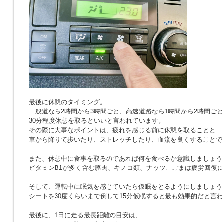
最後に休憩のタイミング。
一般道なら2時間から3時間ごと、高速道路なら1時間から2時間ご
30分程度休憩を取るといいと言われています。
その際に大事なポイントは、疲れを感じる前に休憩を取ることと
車から降りて歩いたり、ストレッチしたり、血流を良くすることで
また、休憩中に食事を取るのであれば何を食べるか意識しましょう
ビタミンB1が多く含む豚肉、キノコ類、ナッツ、ごまは疲労回復
そして、運転中に眠気を感じていたら仮眠をとるようにしましょう
シートを30度くらいまで倒して15分仮眠すると最も効果的だと言
最後に、1日に走る最長距離の目安は、