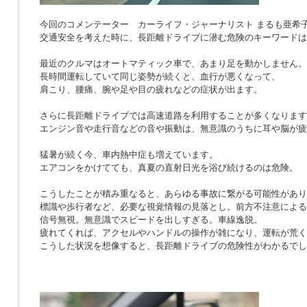
今回のコメンテーター カーライフ・ジャーナリスト まるも亜希
交通安全を考えた時に、長距離ドライブに潜む危険のキーワードは
最近のクルマはオートマティック車で、あまり足を動かしません。
長時間運転していて同じ姿勢が続くと、血行が悪くなって、
肩こり、腰痛、腕や足や目の疲れなどの症状が出ます。
さらに長距離ドライブでは高速道路を利用することが多くなります
エンジン音や走行音などの音や振動は、無意識のうちに耳や脳が疲
猛暑が続く今、車内熱中症も増えています。
エアコンをかけてても、真夏の直射日光を浴び続けるのは危険。
こうしたことが積み重なると、あらゆる事故に繋がる可能性があり
標識や歩行者など、必要な視覚情報の見落とし。前方不注意による
信号無視。無意識でスピードを出しすぎる。車線逸脱。
疲れてくれば、アクセルやハンドルの操作が雑になり、運転が荒く
こうした状況を想像すると、長距離ドライブの危険性がわかるでし