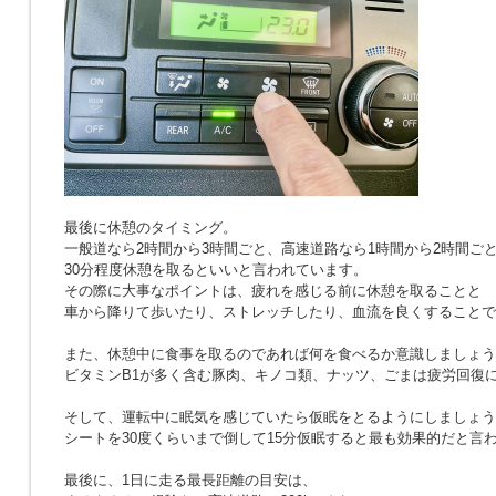
最後に休憩のタイミング。
一般道なら2時間から3時間ごと、高速道路なら1時間から2時間ご
30分程度休憩を取るといいと言われています。
その際に大事なポイントは、疲れを感じる前に休憩を取ることと
車から降りて歩いたり、ストレッチしたり、血流を良くすることで
また、休憩中に食事を取るのであれば何を食べるか意識しましょう
ビタミンB1が多く含む豚肉、キノコ類、ナッツ、ごまは疲労回復
そして、運転中に眠気を感じていたら仮眠をとるようにしましょう
シートを30度くらいまで倒して15分仮眠すると最も効果的だと言
最後に、1日に走る最長距離の目安は、