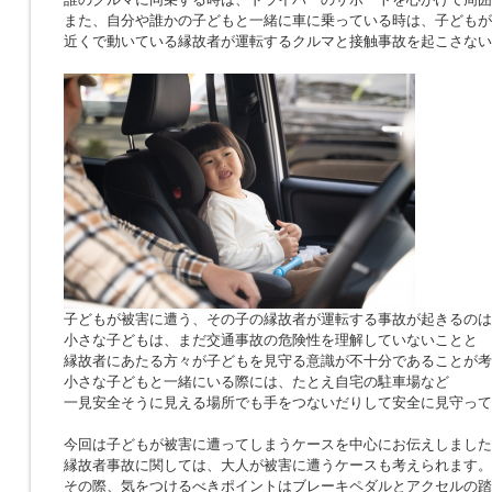
また、自分や誰かの子どもと一緒に車に乗っている時は、子どもが
近くで動いている縁故者が運転するクルマと接触事故を起こさない
子どもが被害に遭う、その子の縁故者が運転する事故が起きるのは
小さな子どもは、まだ交通事故の危険性を理解していないことと
縁故者にあたる方々が子どもを見守る意識が不十分であることが考
小さな子どもと一緒にいる際には、たとえ自宅の駐車場など
一見安全そうに見える場所でも手をつないだりして安全に見守って
今回は子どもが被害に遭ってしまうケースを中心にお伝えしました
縁故者事故に関しては、大人が被害に遭うケースも考えられます。
その際、気をつけるべきポイントはブレーキペダルとアクセルの踏