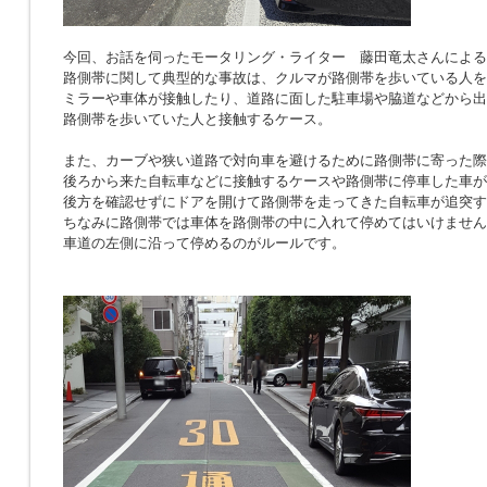
今回、お話を伺ったモータリング・ライター 藤田竜太さんによる
路側帯に関して典型的な事故は、クルマが路側帯を歩いている人を
ミラーや車体が接触したり、道路に面した駐車場や脇道などから出
路側帯を歩いていた人と接触するケース。
また、カーブや狭い道路で対向車を避けるために路側帯に寄った際
後ろから来た自転車などに接触するケースや路側帯に停車した車が
後方を確認せずにドアを開けて路側帯を走ってきた自転車が追突す
ちなみに路側帯では車体を路側帯の中に入れて停めてはいけません
車道の左側に沿って停めるのがルールです。