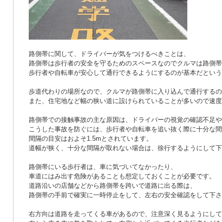
路側帯に関して、ドライバーが気をつけるべきことは、
路側帯は歩行者の安全を守るためのスペースなのでクルマは路側帯
歩行者や自転車が安心して通行できるようにするのが基本だという
歩道代わりの場所なので、クルマが路側帯に入り込んで通行するの
また、住宅地など幅の狭い道に設けられていることが多いので速度
路側帯での接触事故の主な原因は、ドライバーの視覚の確認不足や
こうした事故を防ぐには、歩行者や自転車を追い抜く際に十分な間
間隔の目安はおよそ1.5mとされています。
道幅が狭く、十分な間隔が取れない場合は、徐行するようにして下
路側帯にいる歩行者は、車に気づいてなかったり、
車道にはみ出す危険があることも想定しておくことが必要です。
道路沿いの店舗などから路側帯を跨いで道路に出る際は、
路側帯の手前で確実に一時停止をして、左右の安全確認をして下さ
右方向は道路を走ってくる車があるので、注意深く見るようにして