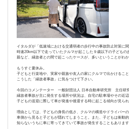
イタルダが「低速域における交通弱者の歩行中の事故防止対策に関
時速20km以下で走っていたクルマが起こした９歳以下の子どもの
親など、縁故者との間で起こったケースが、多いということがわか
もうすぐ夏休み。
子どもと行楽地や、実家や親族や友人の家にクルマで出かけること
こうした「縁故者事故」に気をつけて下さい。
今回のコメンテーター 一般財団法人 日本自動車研究所 主任研究
縁故者事故が主に発生する場所や状況は、自宅の駐車場やその近辺
子どもの送迎に際して車が発進や後退する時に起こる傾向が見られ
理由としては、子どもの身長の低さ、クルマの構造やドライバーの
車側から見ると子どもが隠れてしまうこと。また、子どもは衝動的
知らないうちに車に寄ってきていて事故が発生することもあります