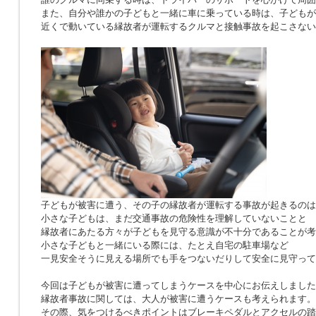
また、自分や誰かの子どもと一緒に車に乗っている時は、子どもが
近くで動いている縁故者が運転するクルマと接触事故を起こさない
子どもが被害に遭う、その子の縁故者が運転する事故が起きるのは
小さな子どもは、まだ交通事故の危険性を理解していないことと
縁故者にあたる方々が子どもを見守る意識が不十分であることが考
小さな子どもと一緒にいる際には、たとえ自宅の駐車場など
一見安全そうに見える場所でも手をつないだりして安全に見守って
今回は子どもが被害に遭ってしまうケースを中心にお伝えしました
縁故者事故に関しては、大人が被害に遭うケースも考えられます。
その際、気をつけるべきポイントはブレーキペダルとアクセルの踏