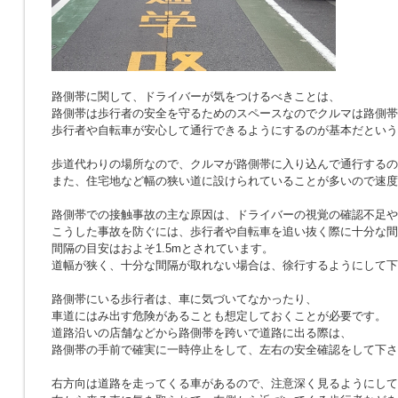
路側帯に関して、ドライバーが気をつけるべきことは、
路側帯は歩行者の安全を守るためのスペースなのでクルマは路側帯
歩行者や自転車が安心して通行できるようにするのが基本だという
歩道代わりの場所なので、クルマが路側帯に入り込んで通行するの
また、住宅地など幅の狭い道に設けられていることが多いので速度
路側帯での接触事故の主な原因は、ドライバーの視覚の確認不足や
こうした事故を防ぐには、歩行者や自転車を追い抜く際に十分な間
間隔の目安はおよそ1.5mとされています。
道幅が狭く、十分な間隔が取れない場合は、徐行するようにして下
路側帯にいる歩行者は、車に気づいてなかったり、
車道にはみ出す危険があることも想定しておくことが必要です。
道路沿いの店舗などから路側帯を跨いで道路に出る際は、
路側帯の手前で確実に一時停止をして、左右の安全確認をして下さ
右方向は道路を走ってくる車があるので、注意深く見るようにして