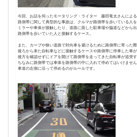
今回、お話を伺ったモータリング・ライター 藤田竜太さんによる
路側帯に関して典型的な事故は、クルマが路側帯を歩いている人を
ミラーや車体が接触したり、道路に面した駐車場や脇道などから出
路側帯を歩いていた人と接触するケース。
また、カーブや狭い道路で対向車を避けるために路側帯に寄った際
後ろから来た自転車などに接触するケースや路側帯に停車した車が
後方を確認せずにドアを開けて路側帯を走ってきた自転車が追突す
ちなみに路側帯では車体を路側帯の中に入れて停めてはいけません
車道の左側に沿って停めるのがルールです。