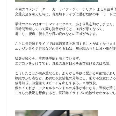
今回のコメンテーター カーライフ・ジャーナリスト まるも亜希
交通安全を考えた時に、長距離ドライブに潜む危険のキーワードは
最近のクルマはオートマティック車で、あまり足を動かしません。
長時間運転していて同じ姿勢が続くと、血行が悪くなって、
肩こり、腰痛、腕や足や目の疲れなどの症状が出ます。
さらに長距離ドライブでは高速道路を利用することが多くなります
エンジン音や走行音などの音や振動は、無意識のうちに耳や脳が疲
猛暑が続く今、車内熱中症も増えています。
エアコンをかけてても、真夏の直射日光を浴び続けるのは危険。
こうしたことが積み重なると、あらゆる事故に繋がる可能性があり
標識や歩行者など、必要な視覚情報の見落とし。前方不注意による
信号無視。無意識でスピードを出しすぎる。車線逸脱。
疲れてくれば、アクセルやハンドルの操作が雑になり、運転が荒く
こうした状況を想像すると、長距離ドライブの危険性がわかるでし