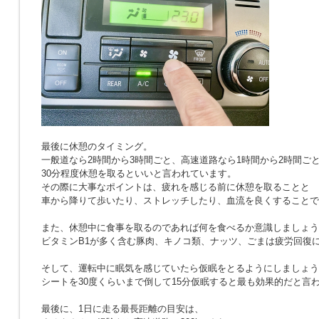
最後に休憩のタイミング。
一般道なら2時間から3時間ごと、高速道路なら1時間から2時間ご
30分程度休憩を取るといいと言われています。
その際に大事なポイントは、疲れを感じる前に休憩を取ることと
車から降りて歩いたり、ストレッチしたり、血流を良くすることで
また、休憩中に食事を取るのであれば何を食べるか意識しましょう
ビタミンB1が多く含む豚肉、キノコ類、ナッツ、ごまは疲労回復
そして、運転中に眠気を感じていたら仮眠をとるようにしましょう
シートを30度くらいまで倒して15分仮眠すると最も効果的だと言
最後に、1日に走る最長距離の目安は、