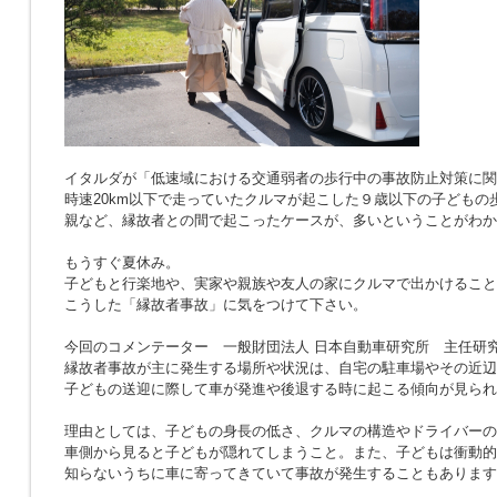
イタルダが「低速域における交通弱者の歩行中の事故防止対策に関
時速20km以下で走っていたクルマが起こした９歳以下の子どもの
親など、縁故者との間で起こったケースが、多いということがわか
もうすぐ夏休み。
子どもと行楽地や、実家や親族や友人の家にクルマで出かけること
こうした「縁故者事故」に気をつけて下さい。
今回のコメンテーター 一般財団法人 日本自動車研究所 主任研究
縁故者事故が主に発生する場所や状況は、自宅の駐車場やその近辺
子どもの送迎に際して車が発進や後退する時に起こる傾向が見られ
理由としては、子どもの身長の低さ、クルマの構造やドライバーの
車側から見ると子どもが隠れてしまうこと。また、子どもは衝動的
知らないうちに車に寄ってきていて事故が発生することもあります