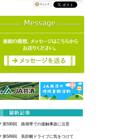
第590回 路側帯での接触事故に注意
第589回 長距離ドライブに気をつけて