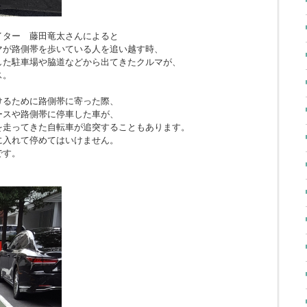
イター 藤田竜太さんによると
マが路側帯を歩いている人を追い越す時、
した駐車場や脇道などから出てきたクルマが、
ス。
けるために路側帯に寄った際、
ースや路側帯に停車した車が、
を走ってきた自転車が追突することもあります。
に入れて停めてはいけません。
です。