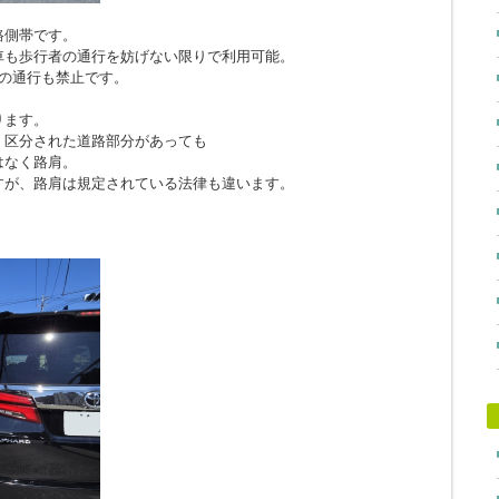
路側帯です。
車も歩行者の通行を妨げない限りで利用可能。
の通行も禁止です。
ります。
、区分された道路部分があっても
はなく路肩。
すが、路肩は規定されている法律も違います。