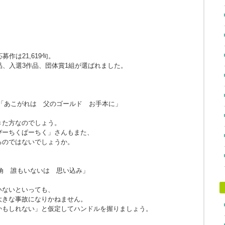
作は21,619句。
品、入選3作品、団体賞1組が選ばれました。
「あこがれは 父のゴールド お手本に」
きた方なのでしょう。
ぴーちくぱーちく」さんもまた、
るのではないでしょうか。
角 誰もいないは 思い込み」
。
いないといっても、
大きな事故になりかねません。
かもしれない」と仮定してハンドルを握りましょう。