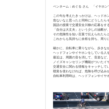
ペンネーム：めぐる さん 「イヤホン
この句を考えたきっかけは、ヘッドホ
危ないなと思ったと同時にどうしたら
国語の授業で交通安全川柳の応募をす
「自分は大丈夫」という少しの油断が
その危険性を短い言葉で伝えられたら
これからも気持ちに余裕を持ち、周り
確かに、自転車に乗りながら、歩きな
ヘッドフォンやイヤホンをしている人
最近は、周囲の音を消して、音楽など
ノイズキャンセリング機能がついたイ
交通安全に関わる情報をキャッチして
聴覚を使わなければ、危険を呼び込み
自転車利用時は、ヘッドフォンやイヤ