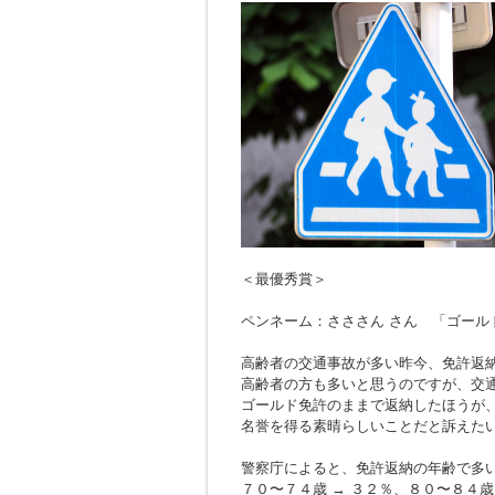
＜最優秀賞＞
ペンネーム：さささん さん 「ゴール
高齢者の交通事故が多い昨今、免許返
高齢者の方も多いと思うのですが、交
ゴールド免許のままで返納したほうが
名誉を得る素晴らしいことだと訴えた
警察庁によると、免許返納の年齢で多
７０〜７４歳 → ３２％、８０〜８４歳