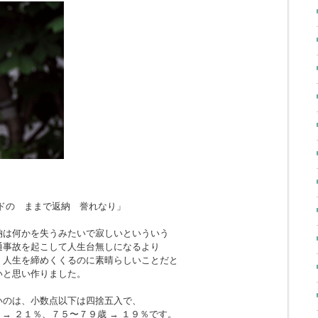
ドの ままで返納 誉れなり」
納は何かを失うみたいで寂しいといういう
通事故を起こして人生台無しになるより
、人生を締めくくるのに素晴らしいことだと
いと思い作りました。
いのは、小数点以下は四捨五入で、
 → ２１％、７５〜７９歳 → １９％です。