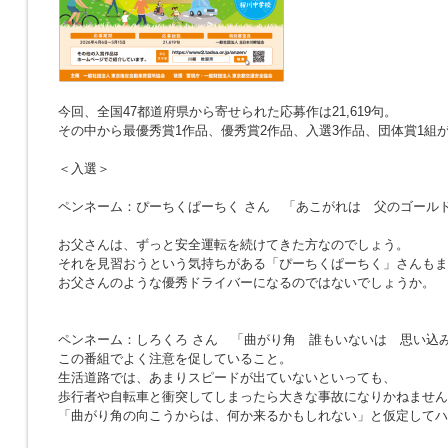
今回、全国47都道府県から寄せられた応募作は21,619句。
その中から最優秀賞1作品、優秀賞2作品、入選3作品、団体賞1組
＜入選＞
ペンネーム：ぴーちくぱーちく さん
「あこがれは 父のゴール
お父さんは、ずっと安全運転を続けてきた方なのでしょう。
それを見習おうという気持ちがある「ぴーちくぱーちく」さんもま
お父さんのような優秀ドライバーになるのではないでしょうか。
ペンネーム：しろくろ さん
「曲がり角 誰もいないは 思い込
この番組でよく注意を促していること。
生活道路では、あまりスピードが出ていないといっても、
歩行者や自転車と衝突してしまったら大きな事故になりかねません
「曲がり角の向こうからは、何か来るかもしれない」と仮定してハ