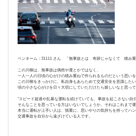
ペンネーム：31111 さん 「無事故とは 奇跡じゃなくて 積み
この川柳は、無事故は偶然や運とかではなく、
一人一人の日頃の心がけの積み重ねで作られるものだという思いを
この川柳をきっかけに、私自身もあらためて交通安全を意識したい
頃の小さな心がけを日々大切にしていただけたら嬉しいなと思って
“スピード超過や乱暴な運転を続けていても、事故を起こさない自分
そんなことを思っている方はいないでしょうか。それはこれまで運
本当に運転が上手い人は、慎重に、思いやりの気持ちを持ってハン
交通事故を自分から遠ざけている人です。