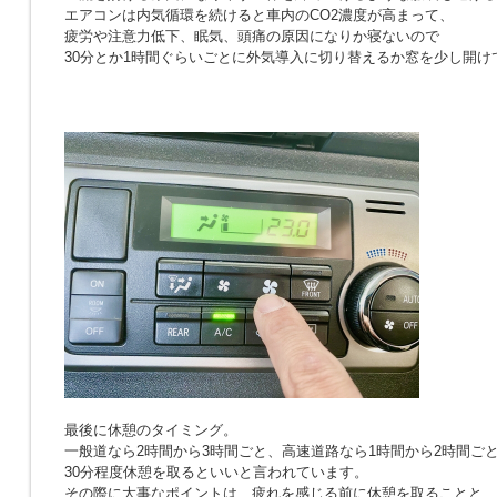
エアコンは内気循環を続けると車内のCO2濃度が高まって、
疲労や注意力低下、眠気、頭痛の原因になりか寝ないので
30分とか1時間ぐらいごとに外気導入に切り替えるか窓を少し開け
最後に休憩のタイミング。
一般道なら2時間から3時間ごと、高速道路なら1時間から2時間ご
30分程度休憩を取るといいと言われています。
その際に大事なポイントは、疲れを感じる前に休憩を取ることと