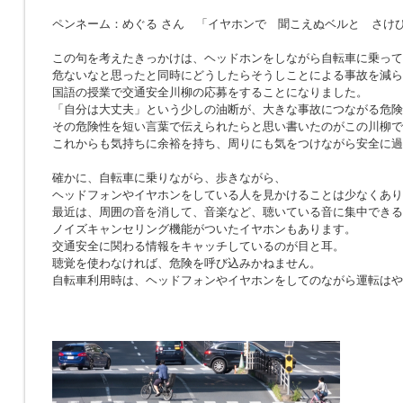
ペンネーム：めぐる さん 「イヤホンで 聞こえぬベルと さけ
この句を考えたきっかけは、ヘッドホンをしながら自転車に乗って
危ないなと思ったと同時にどうしたらそうしことによる事故を減ら
国語の授業で交通安全川柳の応募をすることになりました。
「自分は大丈夫」という少しの油断が、大きな事故につながる危険
その危険性を短い言葉で伝えられたらと思い書いたのがこの川柳で
これからも気持ちに余裕を持ち、周りにも気をつけながら安全に過
確かに、自転車に乗りながら、歩きながら、
ヘッドフォンやイヤホンをしている人を見かけることは少なくあり
最近は、周囲の音を消して、音楽など、聴いている音に集中できる
ノイズキャンセリング機能がついたイヤホンもあります。
交通安全に関わる情報をキャッチしているのが目と耳。
聴覚を使わなければ、危険を呼び込みかねません。
自転車利用時は、ヘッドフォンやイヤホンをしてのながら運転はや