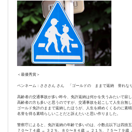
＜最優秀賞＞
ペンネーム：さささん さん 「ゴールドの ままで返納 誉れな
高齢者の交通事故が多い昨今、免許返納は何かを失うみたいで寂し
高齢者の方も多いと思うのですが、交通事故を起こして人生台無し
ゴールド免許のままで返納したほうが、人生を締めくくるのに素晴
名誉を得る素晴らしいことだと訴えたいと思い作りました。
警察庁によると、免許返納の年齢で多いのは、小数点以下は四捨五
７０〜７４歳 → ３２％、８０〜８４歳 → ２１％、７５〜７９歳 