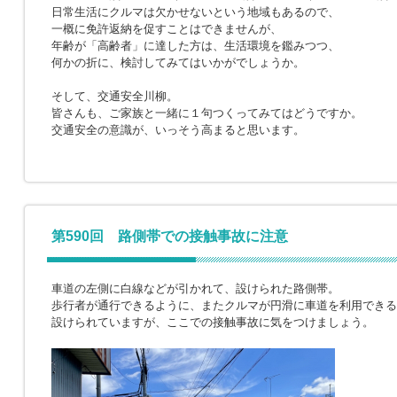
日常生活にクルマは欠かせないという地域もあるので、
一概に免許返納を促すことはできませんが、
年齢が「高齢者」に達した方は、生活環境を鑑みつつ、
何かの折に、検討してみてはいかがでしょうか。
そして、交通安全川柳。
皆さんも、ご家族と一緒に１句つくってみてはどうですか。
交通安全の意識が、いっそう高まると思います。
第590回 路側帯での接触事故に注意
車道の左側に白線などが引かれて、設けられた路側帯。
歩行者が通行できるように、またクルマが円滑に車道を利用できる
設けられていますが、ここでの接触事故に気をつけましょう。