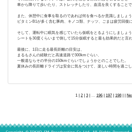
車から降りて歩いたり、ストレッチしたり、血流を良くすることで
また、休憩中に食事を取るのであれば何を食べるか意識しましょう
ビタミンB1が多く含む豚肉、キノコ類、ナッツ、ごまは疲労回復
そして、運転中に眠気を感じていたら仮眠をとるようにしましょう
シートを30度くらいまで倒して15分仮眠すると最も効果的だと言
最後に、1日に走る最長距離の目安は、
まるもさんの経験だと高速道路で300kmぐらい、
一般道ならその半分の150kmぐらいでしょうかとのことでした。
夏休みの長距離ドライブは安全に気をつけて、楽しい時間を過ごし
1 |
2
|
3
| …
196
|
197
|
198
| |
Ne