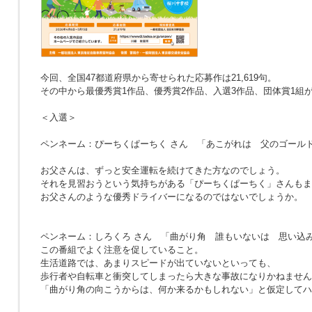
今回、全国47都道府県から寄せられた応募作は21,619句。
その中から最優秀賞1作品、優秀賞2作品、入選3作品、団体賞1組
＜入選＞
ペンネーム：ぴーちくぱーちく さん
「あこがれは 父のゴール
お父さんは、ずっと安全運転を続けてきた方なのでしょう。
それを見習おうという気持ちがある「ぴーちくぱーちく」さんもま
お父さんのような優秀ドライバーになるのではないでしょうか。
ペンネーム：しろくろ さん
「曲がり角 誰もいないは 思い込
この番組でよく注意を促していること。
生活道路では、あまりスピードが出ていないといっても、
歩行者や自転車と衝突してしまったら大きな事故になりかねません
「曲がり角の向こうからは、何か来るかもしれない」と仮定してハ