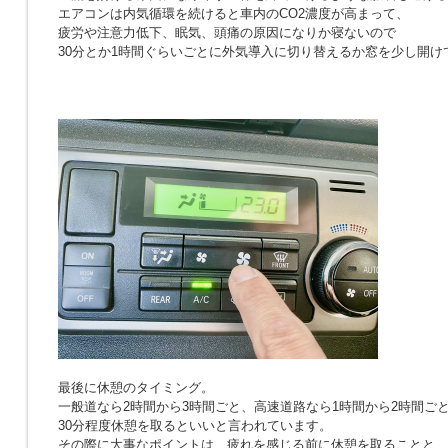
エアコンは内気循環を続けると車内のCO2濃度が高まって、
疲労や注意力低下、眠気、頭痛の原因になりか寝ないので
30分とか1時間ぐらいごとに外気導入に切り替えるか窓を少し開け
最後に休憩のタイミング。
一般道なら2時間から3時間ごと、高速道路なら1時間から2時間ご
30分程度休憩を取るといいと言われています。
その際に大事なポイントは、疲れを感じる前に休憩を取ることと