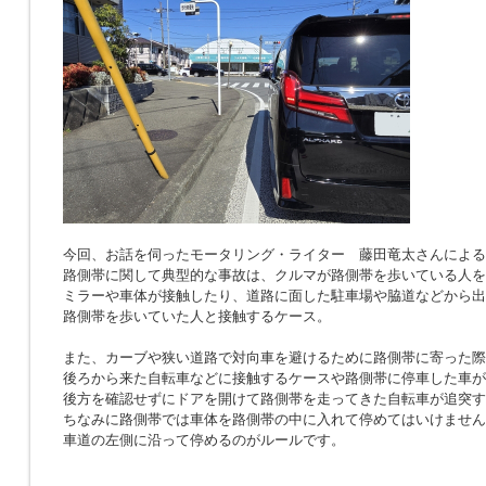
今回、お話を伺ったモータリング・ライター 藤田竜太さんによる
路側帯に関して典型的な事故は、クルマが路側帯を歩いている人を
ミラーや車体が接触したり、道路に面した駐車場や脇道などから出
路側帯を歩いていた人と接触するケース。
また、カーブや狭い道路で対向車を避けるために路側帯に寄った際
後ろから来た自転車などに接触するケースや路側帯に停車した車が
後方を確認せずにドアを開けて路側帯を走ってきた自転車が追突す
ちなみに路側帯では車体を路側帯の中に入れて停めてはいけません
車道の左側に沿って停めるのがルールです。