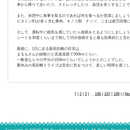
車から降りて歩いたり、ストレッチしたり、血流を良くすることで
また、休憩中に食事を取るのであれば何を食べるか意識しましょう
ビタミンB1が多く含む豚肉、キノコ類、ナッツ、ごまは疲労回復
そして、運転中に眠気を感じていたら仮眠をとるようにしましょう
シートを30度くらいまで倒して15分仮眠すると最も効果的だと言
最後に、1日に走る最長距離の目安は、
まるもさんの経験だと高速道路で300kmぐらい、
一般道ならその半分の150kmぐらいでしょうかとのことでした。
夏休みの長距離ドライブは安全に気をつけて、楽しい時間を過ごし
1 |
2
|
3
| …
196
|
197
|
198
| |
Ne