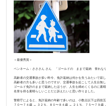
＜最優秀賞＞
ペンネーム：さささん さん 「ゴールドの ままで返納 誉れな
高齢者の交通事故が多い昨今、免許返納は何かを失うみたいで寂し
高齢者の方も多いと思うのですが、交通事故を起こして人生台無し
ゴールド免許のままで返納したほうが、人生を締めくくるのに素晴
名誉を得る素晴らしいことだと訴えたいと思い作りました。
警察庁によると、免許返納の年齢で多いのは、小数点以下は四捨五
７０〜７４歳 → ３２％、８０〜８４歳 → ２１％、７５〜７９歳 