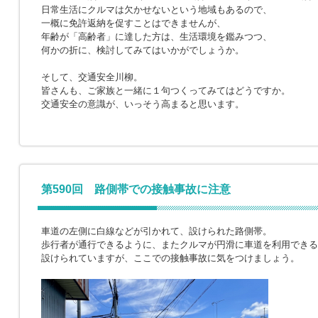
日常生活にクルマは欠かせないという地域もあるので、
一概に免許返納を促すことはできませんが、
年齢が「高齢者」に達した方は、生活環境を鑑みつつ、
何かの折に、検討してみてはいかがでしょうか。
そして、交通安全川柳。
皆さんも、ご家族と一緒に１句つくってみてはどうですか。
交通安全の意識が、いっそう高まると思います。
第590回 路側帯での接触事故に注意
車道の左側に白線などが引かれて、設けられた路側帯。
歩行者が通行できるように、またクルマが円滑に車道を利用できる
設けられていますが、ここでの接触事故に気をつけましょう。