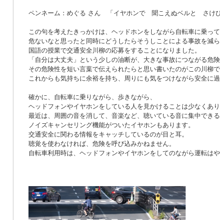
ペンネーム：めぐる さん 「イヤホンで 聞こえぬベルと さけ
この句を考えたきっかけは、ヘッドホンをしながら自転車に乗って
危ないなと思ったと同時にどうしたらそうしことによる事故を減ら
国語の授業で交通安全川柳の応募をすることになりました。
「自分は大丈夫」という少しの油断が、大きな事故につながる危険
その危険性を短い言葉で伝えられたらと思い書いたのがこの川柳で
これからも気持ちに余裕を持ち、周りにも気をつけながら安全に過
確かに、自転車に乗りながら、歩きながら、
ヘッドフォンやイヤホンをしている人を見かけることは少なくあり
最近は、周囲の音を消して、音楽など、聴いている音に集中できる
ノイズキャンセリング機能がついたイヤホンもあります。
交通安全に関わる情報をキャッチしているのが目と耳。
聴覚を使わなければ、危険を呼び込みかねません。
自転車利用時は、ヘッドフォンやイヤホンをしてのながら運転はや