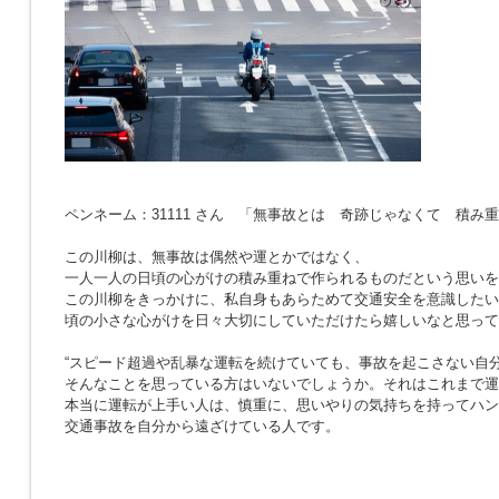
ペンネーム：31111 さん 「無事故とは 奇跡じゃなくて 積み
この川柳は、無事故は偶然や運とかではなく、
一人一人の日頃の心がけの積み重ねで作られるものだという思いを
この川柳をきっかけに、私自身もあらためて交通安全を意識したい
頃の小さな心がけを日々大切にしていただけたら嬉しいなと思って
“スピード超過や乱暴な運転を続けていても、事故を起こさない自分
そんなことを思っている方はいないでしょうか。それはこれまで運
本当に運転が上手い人は、慎重に、思いやりの気持ちを持ってハン
交通事故を自分から遠ざけている人です。