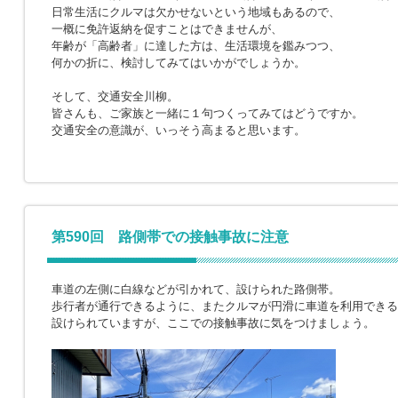
日常生活にクルマは欠かせないという地域もあるので、
一概に免許返納を促すことはできませんが、
年齢が「高齢者」に達した方は、生活環境を鑑みつつ、
何かの折に、検討してみてはいかがでしょうか。
そして、交通安全川柳。
皆さんも、ご家族と一緒に１句つくってみてはどうですか。
交通安全の意識が、いっそう高まると思います。
第590回 路側帯での接触事故に注意
車道の左側に白線などが引かれて、設けられた路側帯。
歩行者が通行できるように、またクルマが円滑に車道を利用できる
設けられていますが、ここでの接触事故に気をつけましょう。