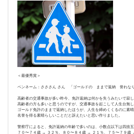
＜最優秀賞＞
ペンネーム：さささん さん 「ゴールドの ままで返納 誉れな
高齢者の交通事故が多い昨今、免許返納は何かを失うみたいで寂し
高齢者の方も多いと思うのですが、交通事故を起こして人生台無し
ゴールド免許のままで返納したほうが、人生を締めくくるのに素晴
名誉を得る素晴らしいことだと訴えたいと思い作りました。
警察庁によると、免許返納の年齢で多いのは、小数点以下は四捨五
７０〜７４歳 → ３２％、８０〜８４歳 → ２１％、７５〜７９歳 