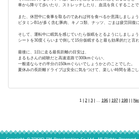
車から降りて歩いたり、ストレッチしたり、血流を良くすることで
また、休憩中に食事を取るのであれば何を食べるか意識しましょう
ビタミンB1が多く含む豚肉、キノコ類、ナッツ、ごまは疲労回復
そして、運転中に眠気を感じていたら仮眠をとるようにしましょう
シートを30度くらいまで倒して15分仮眠すると最も効果的だと言
最後に、1日に走る最長距離の目安は、
まるもさんの経験だと高速道路で300kmぐらい、
一般道ならその半分の150kmぐらいでしょうかとのことでした。
夏休みの長距離ドライブは安全に気をつけて、楽しい時間を過ごし
1 |
2
|
3
| …
196
|
197
|
198
| |
Ne