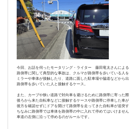
今回、お話を伺ったモータリング・ライター 藤田竜太さんによる
路側帯に関して典型的な事故は、クルマが路側帯を歩いている人を
ミラーや車体が接触したり、道路に面した駐車場や脇道などから出
路側帯を歩いていた人と接触するケース。
また、カーブや狭い道路で対向車を避けるために路側帯に寄った際
後ろから来た自転車などに接触するケースや路側帯に停車した車が
後方を確認せずにドアを開けて路側帯を走ってきた自転車が追突す
ちなみに路側帯では車体を路側帯の中に入れて停めてはいけません
車道の左側に沿って停めるのがルールです。