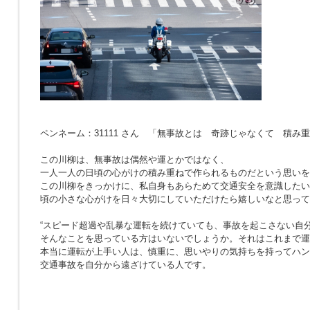
ペンネーム：31111 さん 「無事故とは 奇跡じゃなくて 積み
この川柳は、無事故は偶然や運とかではなく、
一人一人の日頃の心がけの積み重ねで作られるものだという思いを
この川柳をきっかけに、私自身もあらためて交通安全を意識したい
頃の小さな心がけを日々大切にしていただけたら嬉しいなと思って
“スピード超過や乱暴な運転を続けていても、事故を起こさない自分
そんなことを思っている方はいないでしょうか。それはこれまで運
本当に運転が上手い人は、慎重に、思いやりの気持ちを持ってハン
交通事故を自分から遠ざけている人です。