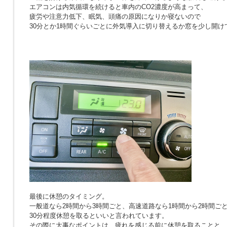
エアコンは内気循環を続けると車内のCO2濃度が高まって、
疲労や注意力低下、眠気、頭痛の原因になりか寝ないので
30分とか1時間ぐらいごとに外気導入に切り替えるか窓を少し開け
最後に休憩のタイミング。
一般道なら2時間から3時間ごと、高速道路なら1時間から2時間ご
30分程度休憩を取るといいと言われています。
その際に大事なポイントは、疲れを感じる前に休憩を取ることと