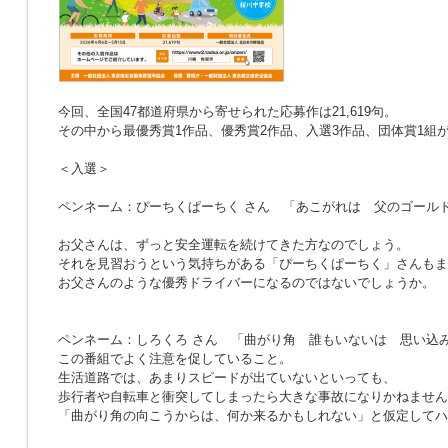
今回、全国47都道府県から寄せられた応募作は21,619句。
その中から最優秀賞1作品、優秀賞2作品、入選3作品、団体賞1組
＜入選＞
ペンネーム：ぴーちくぱーちく さん
「あこがれは 父のゴール
お父さんは、ずっと安全運転を続けてきた方なのでしょう。
それを見習おうという気持ちがある「ぴーちくぱーちく」さんもま
お父さんのような優秀ドライバーになるのではないでしょうか。
ペンネーム：しろくろ さん
「曲がり角 誰もいないは 思い込
この番組でよく注意を促していること。
生活道路では、あまりスピードが出ていないといっても、
歩行者や自転車と衝突してしまったら大きな事故になりかねません
「曲がり角の向こうからは、何か来るかもしれない」と仮定してハ