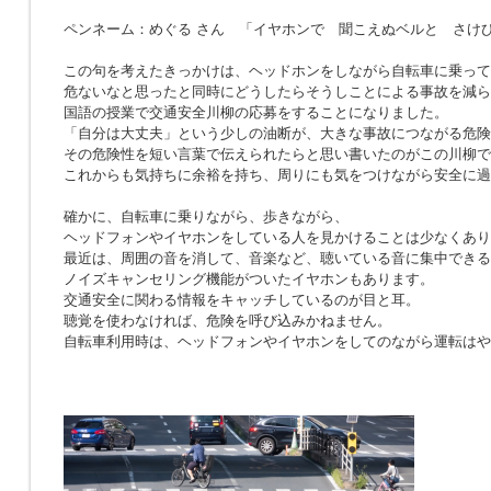
ペンネーム：めぐる さん 「イヤホンで 聞こえぬベルと さけ
この句を考えたきっかけは、ヘッドホンをしながら自転車に乗って
危ないなと思ったと同時にどうしたらそうしことによる事故を減ら
国語の授業で交通安全川柳の応募をすることになりました。
「自分は大丈夫」という少しの油断が、大きな事故につながる危険
その危険性を短い言葉で伝えられたらと思い書いたのがこの川柳で
これからも気持ちに余裕を持ち、周りにも気をつけながら安全に過
確かに、自転車に乗りながら、歩きながら、
ヘッドフォンやイヤホンをしている人を見かけることは少なくあり
最近は、周囲の音を消して、音楽など、聴いている音に集中できる
ノイズキャンセリング機能がついたイヤホンもあります。
交通安全に関わる情報をキャッチしているのが目と耳。
聴覚を使わなければ、危険を呼び込みかねません。
自転車利用時は、ヘッドフォンやイヤホンをしてのながら運転はや