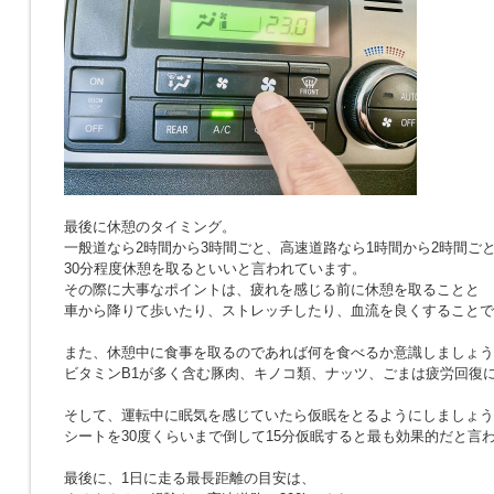
最後に休憩のタイミング。
一般道なら2時間から3時間ごと、高速道路なら1時間から2時間ご
30分程度休憩を取るといいと言われています。
その際に大事なポイントは、疲れを感じる前に休憩を取ることと
車から降りて歩いたり、ストレッチしたり、血流を良くすることで
また、休憩中に食事を取るのであれば何を食べるか意識しましょう
ビタミンB1が多く含む豚肉、キノコ類、ナッツ、ごまは疲労回復
そして、運転中に眠気を感じていたら仮眠をとるようにしましょう
シートを30度くらいまで倒して15分仮眠すると最も効果的だと言
最後に、1日に走る最長距離の目安は、