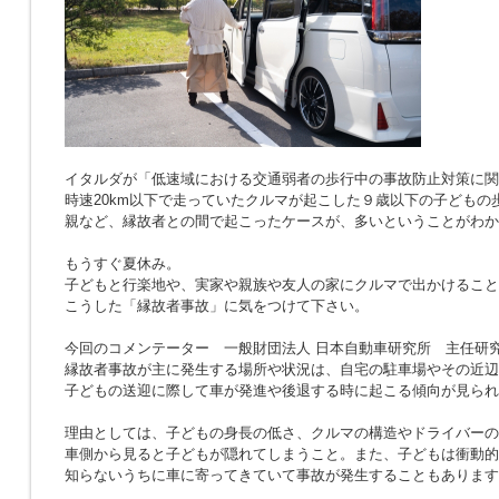
イタルダが「低速域における交通弱者の歩行中の事故防止対策に関
時速20km以下で走っていたクルマが起こした９歳以下の子どもの
親など、縁故者との間で起こったケースが、多いということがわか
もうすぐ夏休み。
子どもと行楽地や、実家や親族や友人の家にクルマで出かけること
こうした「縁故者事故」に気をつけて下さい。
今回のコメンテーター 一般財団法人 日本自動車研究所 主任研究
縁故者事故が主に発生する場所や状況は、自宅の駐車場やその近辺
子どもの送迎に際して車が発進や後退する時に起こる傾向が見られ
理由としては、子どもの身長の低さ、クルマの構造やドライバーの
車側から見ると子どもが隠れてしまうこと。また、子どもは衝動的
知らないうちに車に寄ってきていて事故が発生することもあります