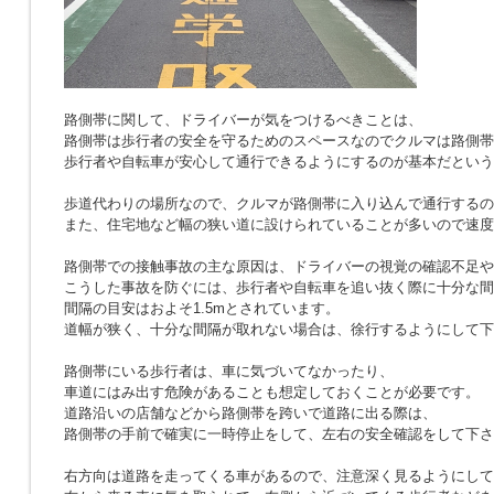
路側帯に関して、ドライバーが気をつけるべきことは、
路側帯は歩行者の安全を守るためのスペースなのでクルマは路側帯
歩行者や自転車が安心して通行できるようにするのが基本だという
歩道代わりの場所なので、クルマが路側帯に入り込んで通行するの
また、住宅地など幅の狭い道に設けられていることが多いので速度
路側帯での接触事故の主な原因は、ドライバーの視覚の確認不足や
こうした事故を防ぐには、歩行者や自転車を追い抜く際に十分な間
間隔の目安はおよそ1.5mとされています。
道幅が狭く、十分な間隔が取れない場合は、徐行するようにして下
路側帯にいる歩行者は、車に気づいてなかったり、
車道にはみ出す危険があることも想定しておくことが必要です。
道路沿いの店舗などから路側帯を跨いで道路に出る際は、
路側帯の手前で確実に一時停止をして、左右の安全確認をして下さ
右方向は道路を走ってくる車があるので、注意深く見るようにして