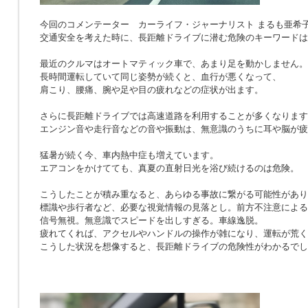
今回のコメンテーター カーライフ・ジャーナリスト まるも亜希
交通安全を考えた時に、長距離ドライブに潜む危険のキーワードは
最近のクルマはオートマティック車で、あまり足を動かしません。
長時間運転していて同じ姿勢が続くと、血行が悪くなって、
肩こり、腰痛、腕や足や目の疲れなどの症状が出ます。
さらに長距離ドライブでは高速道路を利用することが多くなります
エンジン音や走行音などの音や振動は、無意識のうちに耳や脳が疲
猛暑が続く今、車内熱中症も増えています。
エアコンをかけてても、真夏の直射日光を浴び続けるのは危険。
こうしたことが積み重なると、あらゆる事故に繋がる可能性があり
標識や歩行者など、必要な視覚情報の見落とし。前方不注意による
信号無視。無意識でスピードを出しすぎる。車線逸脱。
疲れてくれば、アクセルやハンドルの操作が雑になり、運転が荒く
こうした状況を想像すると、長距離ドライブの危険性がわかるでし