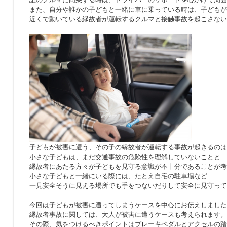
また、自分や誰かの子どもと一緒に車に乗っている時は、子どもが
近くで動いている縁故者が運転するクルマと接触事故を起こさない
子どもが被害に遭う、その子の縁故者が運転する事故が起きるのは
小さな子どもは、まだ交通事故の危険性を理解していないことと
縁故者にあたる方々が子どもを見守る意識が不十分であることが考
小さな子どもと一緒にいる際には、たとえ自宅の駐車場など
一見安全そうに見える場所でも手をつないだりして安全に見守って
今回は子どもが被害に遭ってしまうケースを中心にお伝えしました
縁故者事故に関しては、大人が被害に遭うケースも考えられます。
その際、気をつけるべきポイントはブレーキペダルとアクセルの踏