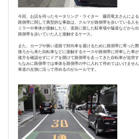
今回、お話を伺ったモータリング・ライター 藤田竜太さんによる
路側帯に関して典型的な事故は、クルマが路側帯を歩いている人を
ミラーや車体が接触したり、道路に面した駐車場や脇道などから出
路側帯を歩いていた人と接触するケース。
また、カーブや狭い道路で対向車を避けるために路側帯に寄った際
後ろから来た自転車などに接触するケースや路側帯に停車した車が
後方を確認せずにドアを開けて路側帯を走ってきた自転車が追突す
ちなみに路側帯では車体を路側帯の中に入れて停めてはいけません
車道の左側に沿って停めるのがルールです。