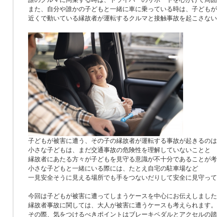
また、自分や誰かの子どもと一緒に車に乗っている時は、子どもが
近くで動いている縁故者が運転するクルマと接触事故を起こさない
子どもが被害に遭う、その子の縁故者が運転する事故が起きるのは
小さな子どもは、まだ交通事故の危険性を理解していないことと
縁故者にあたる方々が子どもを見守る意識が不十分であることが考
小さな子どもと一緒にいる際には、たとえ自宅の駐車場など
一見安全そうに見える場所でも手をつないだりして安全に見守って
今回は子どもが被害に遭ってしまうケースを中心にお伝えしました
縁故者事故に関しては、大人が被害に遭うケースも考えられます。
その際、気をつけるべきポイントはブレーキペダルとアクセルの踏