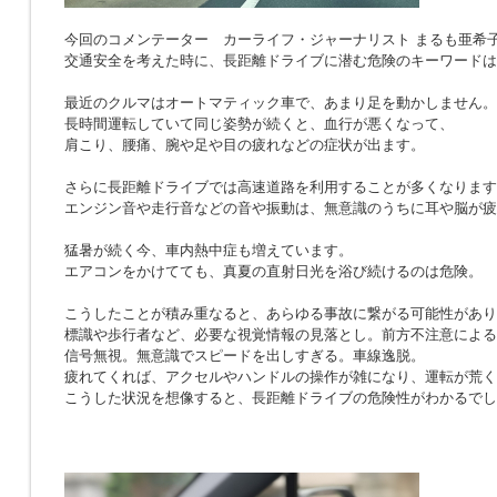
今回のコメンテーター カーライフ・ジャーナリスト まるも亜希
交通安全を考えた時に、長距離ドライブに潜む危険のキーワードは
最近のクルマはオートマティック車で、あまり足を動かしません。
長時間運転していて同じ姿勢が続くと、血行が悪くなって、
肩こり、腰痛、腕や足や目の疲れなどの症状が出ます。
さらに長距離ドライブでは高速道路を利用することが多くなります
エンジン音や走行音などの音や振動は、無意識のうちに耳や脳が疲
猛暑が続く今、車内熱中症も増えています。
エアコンをかけてても、真夏の直射日光を浴び続けるのは危険。
こうしたことが積み重なると、あらゆる事故に繋がる可能性があり
標識や歩行者など、必要な視覚情報の見落とし。前方不注意による
信号無視。無意識でスピードを出しすぎる。車線逸脱。
疲れてくれば、アクセルやハンドルの操作が雑になり、運転が荒く
こうした状況を想像すると、長距離ドライブの危険性がわかるでし