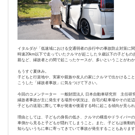
イタルダが「低速域における交通弱者の歩行中の事故防止対策に関
時速20km以下で走っていたクルマが起こした９歳以下の子どもの
親など、縁故者との間で起こったケースが、多いということがわか
もうすぐ夏休み。
子どもと行楽地や、実家や親族や友人の家にクルマで出かけること
こうした「縁故者事故」に気をつけて下さい。
今回のコメンテーター 一般財団法人 日本自動車研究所 主任研究
縁故者事故が主に発生する場所や状況は、自宅の駐車場やその近辺
子どもの送迎に際して車が発進や後退する時に起こる傾向が見られ
理由としては、子どもの身長の低さ、クルマの構造やドライバーの
車側から見ると子どもが隠れてしまうこと。また、子どもは衝動的
知らないうちに車に寄ってきていて事故が発生することもあります