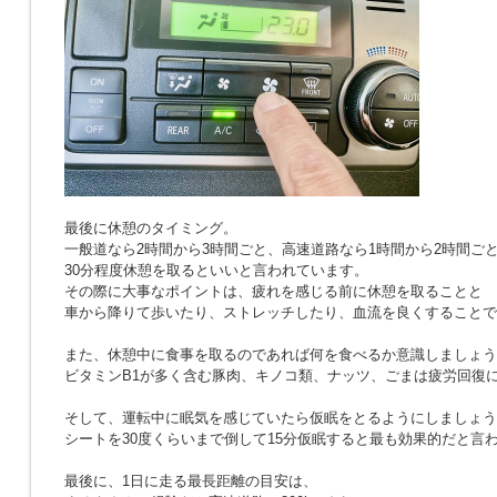
最後に休憩のタイミング。
一般道なら2時間から3時間ごと、高速道路なら1時間から2時間ご
30分程度休憩を取るといいと言われています。
その際に大事なポイントは、疲れを感じる前に休憩を取ることと
車から降りて歩いたり、ストレッチしたり、血流を良くすることで
また、休憩中に食事を取るのであれば何を食べるか意識しましょう
ビタミンB1が多く含む豚肉、キノコ類、ナッツ、ごまは疲労回復
そして、運転中に眠気を感じていたら仮眠をとるようにしましょう
シートを30度くらいまで倒して15分仮眠すると最も効果的だと言
最後に、1日に走る最長距離の目安は、