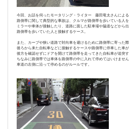
今回、お話を伺ったモータリング・ライター 藤田竜太さんによる
路側帯に関して典型的な事故は、クルマが路側帯を歩いている人を
ミラーや車体が接触したり、道路に面した駐車場や脇道などから出
路側帯を歩いていた人と接触するケース。
また、カーブや狭い道路で対向車を避けるために路側帯に寄った際
後ろから来た自転車などに接触するケースや路側帯に停車した車が
後方を確認せずにドアを開けて路側帯を走ってきた自転車が追突す
ちなみに路側帯では車体を路側帯の中に入れて停めてはいけません
車道の左側に沿って停めるのがルールです。