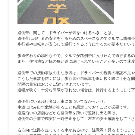
路側帯に関して、ドライバーが気をつけるべきことは、
路側帯は歩行者の安全を守るためのスペースなのでクルマは路側帯
歩行者や自転車が安心して通行できるようにするのが基本だという
歩道代わりの場所なので、クルマが路側帯に入り込んで通行するの
また、住宅地など幅の狭い道に設けられていることが多いので速度
路側帯での接触事故の主な原因は、ドライバーの視覚の確認不足や
こうした事故を防ぐには、歩行者や自転車を追い抜く際に十分な間
間隔の目安はおよそ1.5mとされています。
道幅が狭く、十分な間隔が取れない場合は、徐行するようにして下
路側帯にいる歩行者は、車に気づいてなかったり、
車道にはみ出す危険があることも想定しておくことが必要です。
道路沿いの店舗などから路側帯を跨いで道路に出る際は、
路側帯の手前で確実に一時停止をして、左右の安全確認をして下さ
右方向は道路を走ってくる車があるので、注意深く見るようにして