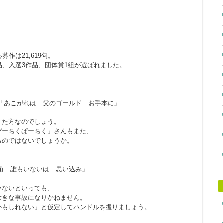
作は21,619句。
品、入選3作品、団体賞1組が選ばれました。
「あこがれは 父のゴールド お手本に」
きた方なのでしょう。
ぴーちくぱーちく」さんもまた、
るのではないでしょうか。
角 誰もいないは 思い込み」
。
いないといっても、
大きな事故になりかねません。
かもしれない」と仮定してハンドルを握りましょう。