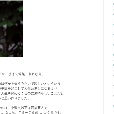
ドの ままで返納 誉れなり」
納は何かを失うみたいで寂しいといういう
通事故を起こして人生台無しになるより
、人生を締めくくるのに素晴らしいことだと
いと思い作りました。
いのは、小数点以下は四捨五入で、
 → ２１％、７５〜７９歳 → １９％です。