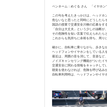
ペンネーム：めぐる さん 「イヤホン
この句を考えたきっかけは、ヘッドホ
危ないなと思ったと同時にどうしたら
国語の授業で交通安全川柳の応募をす
「自分は大丈夫」という少しの油断が
その危険性を短い言葉で伝えられたら
これからも気持ちに余裕を持ち、周り
確かに、自転車に乗りながら、歩きな
ヘッドフォンやイヤホンをしている人
最近は、周囲の音を消して、音楽など
ノイズキャンセリング機能がついたイ
交通安全に関わる情報をキャッチして
聴覚を使わなければ、危険を呼び込み
自転車利用時は、ヘッドフォンやイヤ