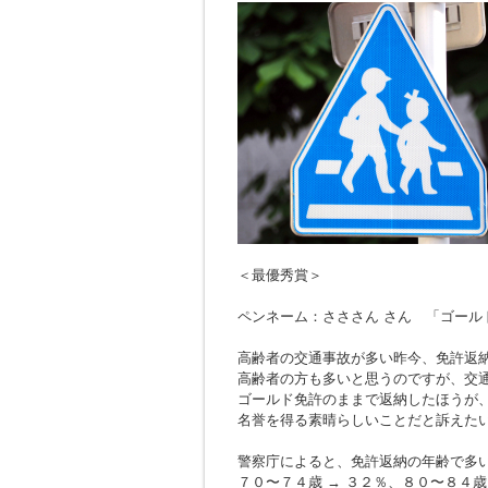
＜最優秀賞＞
ペンネーム：さささん さん 「ゴール
高齢者の交通事故が多い昨今、免許返
高齢者の方も多いと思うのですが、交
ゴールド免許のままで返納したほうが
名誉を得る素晴らしいことだと訴えた
警察庁によると、免許返納の年齢で多
７０〜７４歳 → ３２％、８０〜８４歳