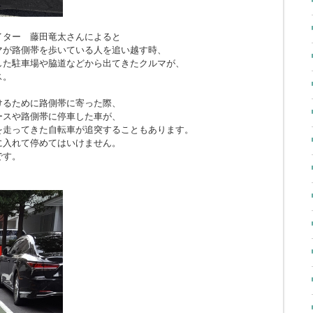
イター 藤田竜太さんによると
マが路側帯を歩いている人を追い越す時、
した駐車場や脇道などから出てきたクルマが、
ス。
けるために路側帯に寄った際、
ースや路側帯に停車した車が、
を走ってきた自転車が追突することもあります。
に入れて停めてはいけません。
です。