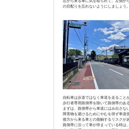
右から来る車に気を取られて、左側か
の目配りを忘れないようにしましょう
自転車は歩道ではなく車道を走ること
歩行者専用路側帯を除いて路側帯のあ
まずは、路側帯から車道にはみ出さな
障害物を避けるためにやむを得ず車道
後方から来る車との接触するリスクが
路側帯に沿って車が停まっている時は