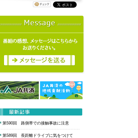
第590回 路側帯での接触事故に注意
第589回 長距離ドライブに気をつけて