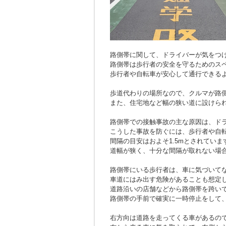
路側帯に関して、ドライバーが気をつ
路側帯は歩行者の安全を守るためのス
歩行者や自転車が安心して通行できる
歩道代わりの場所なので、クルマが路
また、住宅地など幅の狭い道に設けら
路側帯での接触事故の主な原因は、ド
こうした事故を防ぐには、歩行者や自
間隔の目安はおよそ1.5mとされていま
道幅が狭く、十分な間隔が取れない場
路側帯にいる歩行者は、車に気づいて
車道にはみ出す危険があることも想定
道路沿いの店舗などから路側帯を跨い
路側帯の手前で確実に一時停止をして
右方向は道路を走ってくる車があるの