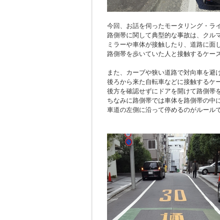
今回、お話を伺ったモータリング・ラ
路側帯に関して典型的な事故は、クル
ミラーや車体が接触したり、道路に面
路側帯を歩いていた人と接触するケー
また、カーブや狭い道路で対向車を避
後ろから来た自転車などに接触するケ
後方を確認せずにドアを開けて路側帯
ちなみに路側帯では車体を路側帯の中
車道の左側に沿って停めるのがルール