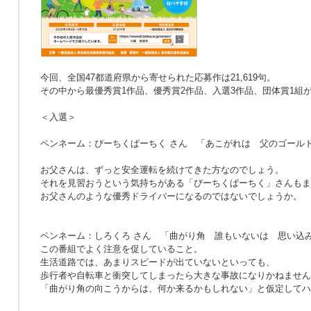
今回、全国47都道府県から寄せられた応募作は21,619句。
その中から最優秀賞1作品、優秀賞2作品、入選3作品、団体賞1組
＜入選＞
ペンネーム：ぴーちくぱーちく さん
「あこがれは 父のゴール
お父さんは、ずっと安全運転を続けてきた方なのでしょう。
それを見習おうという気持ちがある「ぴーちくぱーちく」さんもま
お父さんのような優秀ドライバーになるのではないでしょうか。
ペンネーム：しろくろ さん
「曲がり角 誰もいないは 思い込
この番組でよく注意を促していること。
生活道路では、あまりスピードが出ていないといっても、
歩行者や自転車と衝突してしまったら大きな事故になりかねません
「曲がり角の向こうからは、何か来るかもしれない」と仮定してハ