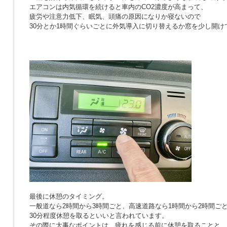
エアコンは内気循環を続けると車内のCO2濃度が高まって、
疲労や注意力低下、眠気、頭痛の原因になりか寝ないので
30分とか1時間ぐらいごとに外気導入に切り替えるか窓を少し開け
最後に休憩のタイミング。
一般道なら2時間から3時間ごと、高速道路なら1時間から2時間ご
30分程度休憩を取るといいと言われています。
その際に大事なポイントは、疲れを感じる前に休憩を取ることと