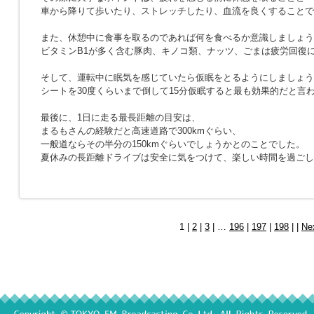
車から降りて歩いたり、ストレッチしたり、血流を良くすることで
また、休憩中に食事を取るのであれば何を食べるか意識しましょう
ビタミンB1が多く含む豚肉、キノコ類、ナッツ、ごまは疲労回復
そして、運転中に眠気を感じていたら仮眠をとるようにしましょう
シートを30度くらいまで倒して15分仮眠すると最も効果的だと言
最後に、1日に走る最長距離の目安は、
まるもさんの経験だと高速道路で300kmぐらい、
一般道ならその半分の150kmぐらいでしょうかとのことでした。
夏休みの長距離ドライブは安全に気をつけて、楽しい時間を過ごし
1 |
2
|
3
| …
196
|
197
|
198
| |
Ne