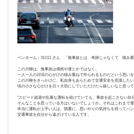
ペンネーム：31111 さん 「無事故とは 奇跡じゃなくて 積み
この川柳は、無事故は偶然や運とかではなく、
一人一人の日頃の心がけの積み重ねで作られるものだという思いを
この川柳をきっかけに、私自身もあらためて交通安全を意識したい
頃の小さな心がけを日々大切にしていただけたら嬉しいなと思って
“スピード超過や乱暴な運転を続けていても、事故を起こさない自分
そんなことを思っている方はいないでしょうか。それはこれまで運
本当に運転が上手い人は、慎重に、思いやりの気持ちを持ってハン
交通事故を自分から遠ざけている人です。