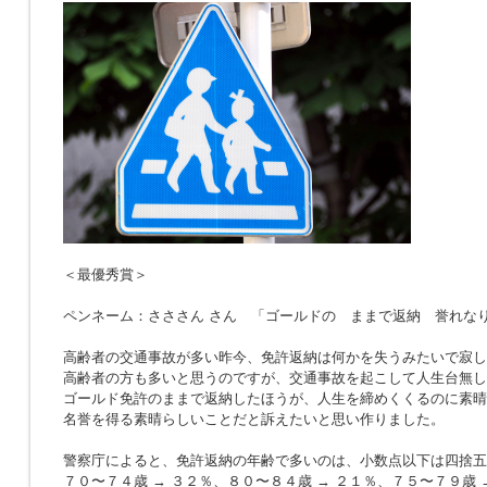
＜最優秀賞＞
ペンネーム：さささん さん 「ゴールドの ままで返納 誉れな
高齢者の交通事故が多い昨今、免許返納は何かを失うみたいで寂し
高齢者の方も多いと思うのですが、交通事故を起こして人生台無し
ゴールド免許のままで返納したほうが、人生を締めくくるのに素晴
名誉を得る素晴らしいことだと訴えたいと思い作りました。
警察庁によると、免許返納の年齢で多いのは、小数点以下は四捨五
７０〜７４歳 → ３２％、８０〜８４歳 → ２１％、７５〜７９歳 