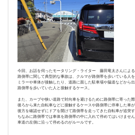
今回、お話を伺ったモータリング・ライター 藤田竜太さんによる
路側帯に関して典型的な事故は、クルマが路側帯を歩いている人を
ミラーや車体が接触したり、道路に面した駐車場や脇道などから出
路側帯を歩いていた人と接触するケース。
また、カーブや狭い道路で対向車を避けるために路側帯に寄った際
後ろから来た自転車などに接触するケースや路側帯に停車した車が
後方を確認せずにドアを開けて路側帯を走ってきた自転車が追突す
ちなみに路側帯では車体を路側帯の中に入れて停めてはいけません
車道の左側に沿って停めるのがルールです。