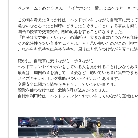
ペンネーム：めぐる さん 「イヤホンで 聞こえぬベルと さけ
この句を考えたきっかけは、ヘッドホンをしながら自転車に乗って
危ないなと思ったと同時にどうしたらそうしことによる事故を減ら
国語の授業で交通安全川柳の応募をすることになりました。
「自分は大丈夫」という少しの油断が、大きな事故につながる危険
その危険性を短い言葉で伝えられたらと思い書いたのがこの川柳で
これからも気持ちに余裕を持ち、周りにも気をつけながら安全に過
確かに、自転車に乗りながら、歩きながら、
ヘッドフォンやイヤホンをしている人を見かけることは少なくあり
最近は、周囲の音を消して、音楽など、聴いている音に集中できる
ノイズキャンセリング機能がついたイヤホンもあります。
交通安全に関わる情報をキャッチしているのが目と耳。
聴覚を使わなければ、危険を呼び込みかねません。
自転車利用時は、ヘッドフォンやイヤホンをしてのながら運転はや