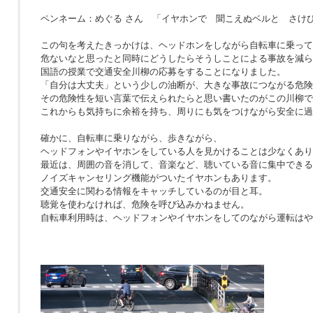
ペンネーム：めぐる さん 「イヤホンで 聞こえぬベルと さけ
この句を考えたきっかけは、ヘッドホンをしながら自転車に乗って
危ないなと思ったと同時にどうしたらそうしことによる事故を減ら
国語の授業で交通安全川柳の応募をすることになりました。
「自分は大丈夫」という少しの油断が、大きな事故につながる危険
その危険性を短い言葉で伝えられたらと思い書いたのがこの川柳で
これからも気持ちに余裕を持ち、周りにも気をつけながら安全に過
確かに、自転車に乗りながら、歩きながら、
ヘッドフォンやイヤホンをしている人を見かけることは少なくあり
最近は、周囲の音を消して、音楽など、聴いている音に集中できる
ノイズキャンセリング機能がついたイヤホンもあります。
交通安全に関わる情報をキャッチしているのが目と耳。
聴覚を使わなければ、危険を呼び込みかねません。
自転車利用時は、ヘッドフォンやイヤホンをしてのながら運転はや