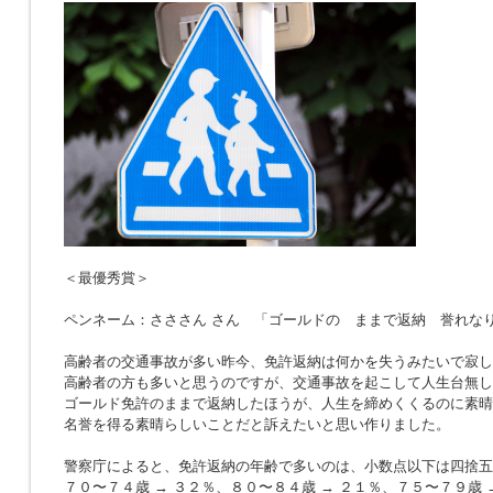
＜最優秀賞＞
ペンネーム：さささん さん 「ゴールドの ままで返納 誉れな
高齢者の交通事故が多い昨今、免許返納は何かを失うみたいで寂し
高齢者の方も多いと思うのですが、交通事故を起こして人生台無し
ゴールド免許のままで返納したほうが、人生を締めくくるのに素晴
名誉を得る素晴らしいことだと訴えたいと思い作りました。
警察庁によると、免許返納の年齢で多いのは、小数点以下は四捨五
７０〜７４歳 → ３２％、８０〜８４歳 → ２１％、７５〜７９歳 