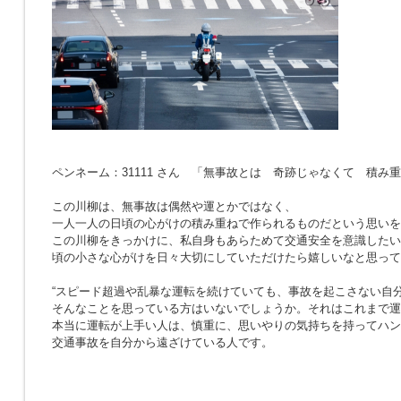
ペンネーム：31111 さん 「無事故とは 奇跡じゃなくて 積み
この川柳は、無事故は偶然や運とかではなく、
一人一人の日頃の心がけの積み重ねで作られるものだという思いを
この川柳をきっかけに、私自身もあらためて交通安全を意識したい
頃の小さな心がけを日々大切にしていただけたら嬉しいなと思って
“スピード超過や乱暴な運転を続けていても、事故を起こさない自分
そんなことを思っている方はいないでしょうか。それはこれまで運
本当に運転が上手い人は、慎重に、思いやりの気持ちを持ってハン
交通事故を自分から遠ざけている人です。