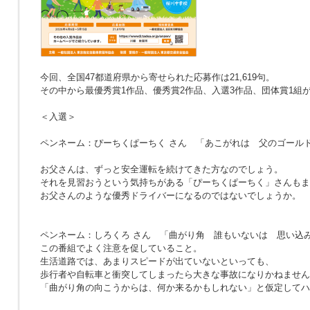
今回、全国47都道府県から寄せられた応募作は21,619句。
その中から最優秀賞1作品、優秀賞2作品、入選3作品、団体賞1組
＜入選＞
ペンネーム：ぴーちくぱーちく さん
「あこがれは 父のゴール
お父さんは、ずっと安全運転を続けてきた方なのでしょう。
それを見習おうという気持ちがある「ぴーちくぱーちく」さんもま
お父さんのような優秀ドライバーになるのではないでしょうか。
ペンネーム：しろくろ さん
「曲がり角 誰もいないは 思い込
この番組でよく注意を促していること。
生活道路では、あまりスピードが出ていないといっても、
歩行者や自転車と衝突してしまったら大きな事故になりかねません
「曲がり角の向こうからは、何か来るかもしれない」と仮定してハ