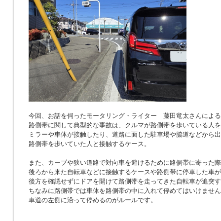
今回、お話を伺ったモータリング・ライター 藤田竜太さんによる
路側帯に関して典型的な事故は、クルマが路側帯を歩いている人を
ミラーや車体が接触したり、道路に面した駐車場や脇道などから出
路側帯を歩いていた人と接触するケース。
また、カーブや狭い道路で対向車を避けるために路側帯に寄った際
後ろから来た自転車などに接触するケースや路側帯に停車した車が
後方を確認せずにドアを開けて路側帯を走ってきた自転車が追突す
ちなみに路側帯では車体を路側帯の中に入れて停めてはいけません
車道の左側に沿って停めるのがルールです。