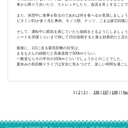
車から降りて歩いたり、ストレッチしたり、血流を良くすることで
また、休憩中に食事を取るのであれば何を食べるか意識しましょう
ビタミンB1が多く含む豚肉、キノコ類、ナッツ、ごまは疲労回復
そして、運転中に眠気を感じていたら仮眠をとるようにしましょう
シートを30度くらいまで倒して15分仮眠すると最も効果的だと言
最後に、1日に走る最長距離の目安は、
まるもさんの経験だと高速道路で300kmぐらい、
一般道ならその半分の150kmぐらいでしょうかとのことでした。
夏休みの長距離ドライブは安全に気をつけて、楽しい時間を過ごし
1 |
2
|
3
| …
196
|
197
|
198
| |
Ne