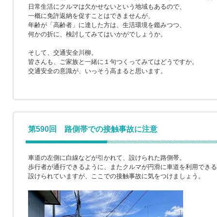
日常生活にクルマは欠かせないという地域もあるので、
一概に免許返納を促すことはできませんが、
年齢が「高齢者」に達した方は、生活環境を鑑みつつ、
何かの折に、検討してみてはいかがでしょうか。
そして、交通安全川柳。
皆さんも、ご家族と一緒に１句つくってみてはどうですか。
交通安全の意識が、いっそう高まると思います。
第590回 路側帯での接触事故に注意
車道の左側に白線などが引かれて、設けられた路側帯。
歩行者が通行できるように、またクルマが円滑に車道を利用できる
設けられていますが、ここでの接触事故に気をつけましょう。