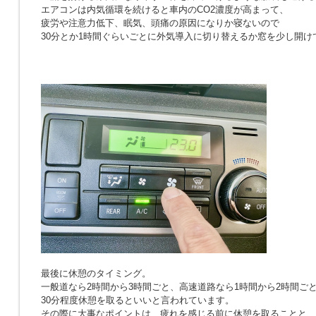
エアコンは内気循環を続けると車内のCO2濃度が高まって、
疲労や注意力低下、眠気、頭痛の原因になりか寝ないので
30分とか1時間ぐらいごとに外気導入に切り替えるか窓を少し開け
最後に休憩のタイミング。
一般道なら2時間から3時間ごと、高速道路なら1時間から2時間ご
30分程度休憩を取るといいと言われています。
その際に大事なポイントは、疲れを感じる前に休憩を取ることと