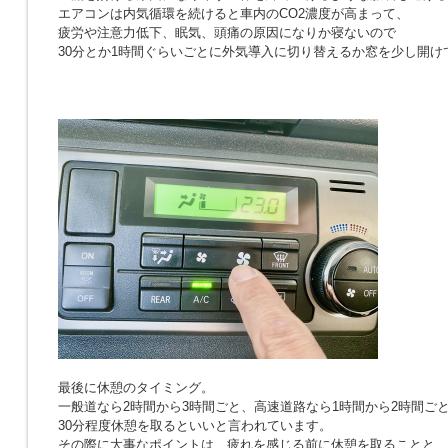
エアコンは内気循環を続けると車内のCO2濃度が高まって、
疲労や注意力低下、眠気、頭痛の原因になりか寝ないので
30分とか1時間ぐらいごとに外気導入に切り替えるか窓を少し開け
最後に休憩のタイミング。
一般道なら2時間から3時間ごと、高速道路なら1時間から2時間ご
30分程度休憩を取るといいと言われています。
その際に大事なポイントは、疲れを感じる前に休憩を取ることと