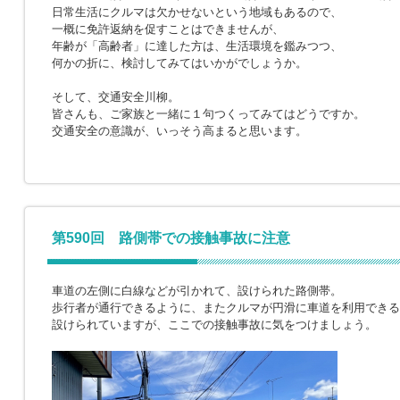
日常生活にクルマは欠かせないという地域もあるので、
一概に免許返納を促すことはできませんが、
年齢が「高齢者」に達した方は、生活環境を鑑みつつ、
何かの折に、検討してみてはいかがでしょうか。
そして、交通安全川柳。
皆さんも、ご家族と一緒に１句つくってみてはどうですか。
交通安全の意識が、いっそう高まると思います。
第590回 路側帯での接触事故に注意
車道の左側に白線などが引かれて、設けられた路側帯。
歩行者が通行できるように、またクルマが円滑に車道を利用できる
設けられていますが、ここでの接触事故に気をつけましょう。