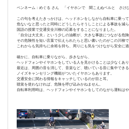
ペンネーム：めぐる さん 「イヤホンで 聞こえぬベルと さけ
この句を考えたきっかけは、ヘッドホンをしながら自転車に乗って
危ないなと思ったと同時にどうしたらそうしことによる事故を減ら
国語の授業で交通安全川柳の応募をすることになりました。
「自分は大丈夫」という少しの油断が、大きな事故につながる危険
その危険性を短い言葉で伝えられたらと思い書いたのがこの川柳で
これからも気持ちに余裕を持ち、周りにも気をつけながら安全に過
確かに、自転車に乗りながら、歩きながら、
ヘッドフォンやイヤホンをしている人を見かけることは少なくあり
最近は、周囲の音を消して、音楽など、聴いている音に集中できる
ノイズキャンセリング機能がついたイヤホンもあります。
交通安全に関わる情報をキャッチしているのが目と耳。
聴覚を使わなければ、危険を呼び込みかねません。
自転車利用時は、ヘッドフォンやイヤホンをしてのながら運転はや