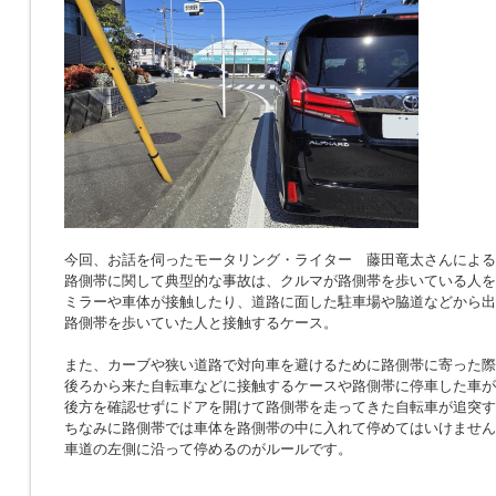
今回、お話を伺ったモータリング・ライター 藤田竜太さんによる
路側帯に関して典型的な事故は、クルマが路側帯を歩いている人を
ミラーや車体が接触したり、道路に面した駐車場や脇道などから出
路側帯を歩いていた人と接触するケース。
また、カーブや狭い道路で対向車を避けるために路側帯に寄った際
後ろから来た自転車などに接触するケースや路側帯に停車した車が
後方を確認せずにドアを開けて路側帯を走ってきた自転車が追突す
ちなみに路側帯では車体を路側帯の中に入れて停めてはいけません
車道の左側に沿って停めるのがルールです。