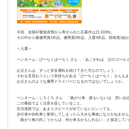
今回、全国47都道府県から寄せられた応募作は21,619句。
その中から最優秀賞1作品、優秀賞2作品、入選3作品、団体賞1組
＜入選＞
ペンネーム：ぴーちくぱーちく さん
「あこがれは 父のゴール
お父さんは、ずっと安全運転を続けてきた方なのでしょう。
それを見習おうという気持ちがある「ぴーちくぱーちく」さんもま
お父さんのような優秀ドライバーになるのではないでしょうか。
ペンネーム：しろくろ さん
「曲がり角 誰もいないは 思い込
この番組でよく注意を促していること。
生活道路では、あまりスピードが出ていないといっても、
歩行者や自転車と衝突してしまったら大きな事故になりかねません
「曲がり角の向こうからは、何か来るかもしれない」と仮定してハ