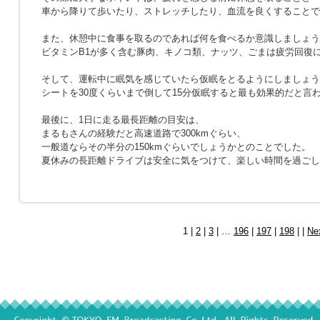
車から降りて歩いたり、ストレッチしたり、血流を良くすることで
また、休憩中に食事を取るのであれば何を食べるか意識しましょう
ビタミンB1が多く含む豚肉、キノコ類、ナッツ、ごまは疲労回復
そして、運転中に眠気を感じていたら仮眠をとるようにしましょう
シートを30度くらいまで倒して15分仮眠すると最も効果的だと言
最後に、1日に走る最長距離の目安は、
まるもさんの経験だと高速道路で300kmぐらい、
一般道ならその半分の150kmぐらいでしょうかとのことでした。
夏休みの長距離ドライブは安全に気をつけて、楽しい時間を過ごし
1 |
2
|
3
| …
196
|
197
|
198
| |
Ne