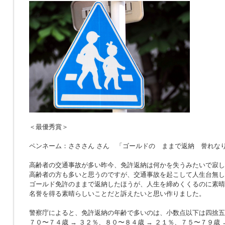
＜最優秀賞＞
ペンネーム：さささん さん 「ゴールドの ままで返納 誉れな
高齢者の交通事故が多い昨今、免許返納は何かを失うみたいで寂し
高齢者の方も多いと思うのですが、交通事故を起こして人生台無し
ゴールド免許のままで返納したほうが、人生を締めくくるのに素晴
名誉を得る素晴らしいことだと訴えたいと思い作りました。
警察庁によると、免許返納の年齢で多いのは、小数点以下は四捨五
７０〜７４歳 → ３２％、８０〜８４歳 → ２１％、７５〜７９歳 