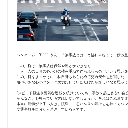
ペンネーム：31111 さん 「無事故とは 奇跡じゃなくて 積み
この川柳は、無事故は偶然や運とかではなく、
一人一人の日頃の心がけの積み重ねで作られるものだという思いを
この川柳をきっかけに、私自身もあらためて交通安全を意識したい
頃の小さな心がけを日々大切にしていただけたら嬉しいなと思って
“スピード超過や乱暴な運転を続けていても、事故を起こさない自分
そんなことを思っている方はいないでしょうか。それはこれまで運
本当に運転が上手い人は、慎重に、思いやりの気持ちを持ってハン
交通事故を自分から遠ざけている人です。