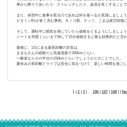
車から降りて歩いたり、ストレッチしたり、血流を良くすることで
また、休憩中に食事を取るのであれば何を食べるか意識しましょう
ビタミンB1が多く含む豚肉、キノコ類、ナッツ、ごまは疲労回復
そして、運転中に眠気を感じていたら仮眠をとるようにしましょう
シートを30度くらいまで倒して15分仮眠すると最も効果的だと言
最後に、1日に走る最長距離の目安は、
まるもさんの経験だと高速道路で300kmぐらい、
一般道ならその半分の150kmぐらいでしょうかとのことでした。
夏休みの長距離ドライブは安全に気をつけて、楽しい時間を過ごし
1 |
2
|
3
| …
196
|
197
|
198
| |
Ne