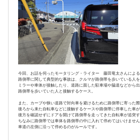
今回、お話を伺ったモータリング・ライター 藤田竜太さんによる
路側帯に関して典型的な事故は、クルマが路側帯を歩いている人を
ミラーや車体が接触したり、道路に面した駐車場や脇道などから出
路側帯を歩いていた人と接触するケース。
また、カーブや狭い道路で対向車を避けるために路側帯に寄った際
後ろから来た自転車などに接触するケースや路側帯に停車した車が
後方を確認せずにドアを開けて路側帯を走ってきた自転車が追突す
ちなみに路側帯では車体を路側帯の中に入れて停めてはいけません
車道の左側に沿って停めるのがルールです。