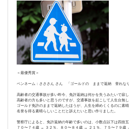
＜最優秀賞＞
ペンネーム：さささん さん 「ゴールドの ままで返納 誉れな
高齢者の交通事故が多い昨今、免許返納は何かを失うみたいで寂し
高齢者の方も多いと思うのですが、交通事故を起こして人生台無し
ゴールド免許のままで返納したほうが、人生を締めくくるのに素晴
名誉を得る素晴らしいことだと訴えたいと思い作りました。
警察庁によると、免許返納の年齢で多いのは、小数点以下は四捨五
７０〜７４歳 → ３２％、８０〜８４歳 → ２１％、７５〜７９歳 