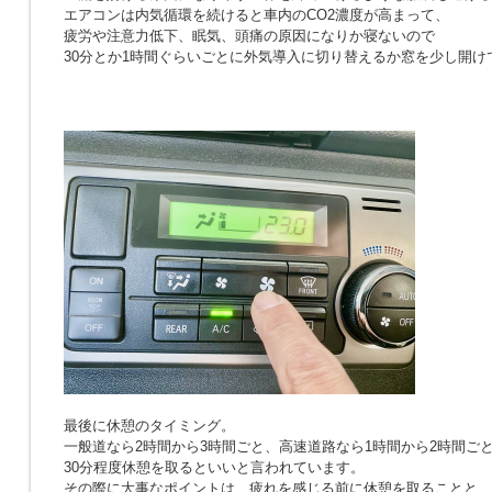
エアコンは内気循環を続けると車内のCO2濃度が高まって、
疲労や注意力低下、眠気、頭痛の原因になりか寝ないので
30分とか1時間ぐらいごとに外気導入に切り替えるか窓を少し開け
最後に休憩のタイミング。
一般道なら2時間から3時間ごと、高速道路なら1時間から2時間ご
30分程度休憩を取るといいと言われています。
その際に大事なポイントは、疲れを感じる前に休憩を取ることと