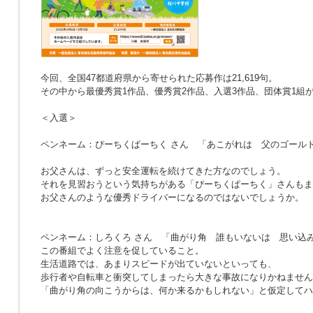
今回、全国47都道府県から寄せられた応募作は21,619句。
その中から最優秀賞1作品、優秀賞2作品、入選3作品、団体賞1組
＜入選＞
ペンネーム：ぴーちくぱーちく さん
「あこがれは 父のゴール
お父さんは、ずっと安全運転を続けてきた方なのでしょう。
それを見習おうという気持ちがある「ぴーちくぱーちく」さんもま
お父さんのような優秀ドライバーになるのではないでしょうか。
ペンネーム：しろくろ さん
「曲がり角 誰もいないは 思い込
この番組でよく注意を促していること。
生活道路では、あまりスピードが出ていないといっても、
歩行者や自転車と衝突してしまったら大きな事故になりかねません
「曲がり角の向こうからは、何か来るかもしれない」と仮定してハ