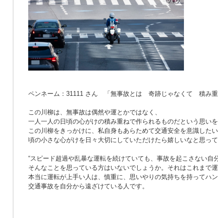
ペンネーム：31111 さん 「無事故とは 奇跡じゃなくて 積み
この川柳は、無事故は偶然や運とかではなく、
一人一人の日頃の心がけの積み重ねで作られるものだという思いを
この川柳をきっかけに、私自身もあらためて交通安全を意識したい
頃の小さな心がけを日々大切にしていただけたら嬉しいなと思って
“スピード超過や乱暴な運転を続けていても、事故を起こさない自分
そんなことを思っている方はいないでしょうか。それはこれまで運
本当に運転が上手い人は、慎重に、思いやりの気持ちを持ってハン
交通事故を自分から遠ざけている人です。