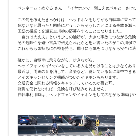
ペンネーム：めぐる さん 「イヤホンで 聞こえぬベルと さけ
この句を考えたきっかけは、ヘッドホンをしながら自転車に乗って
危ないなと思ったと同時にどうしたらそうしことによる事故を減ら
国語の授業で交通安全川柳の応募をすることになりました。
「自分は大丈夫」という少しの油断が、大きな事故につながる危険
その危険性を短い言葉で伝えられたらと思い書いたのがこの川柳で
これからも気持ちに余裕を持ち、周りにも気をつけながら安全に過
確かに、自転車に乗りながら、歩きながら、
ヘッドフォンやイヤホンをしている人を見かけることは少なくあり
最近は、周囲の音を消して、音楽など、聴いている音に集中できる
ノイズキャンセリング機能がついたイヤホンもあります。
交通安全に関わる情報をキャッチしているのが目と耳。
聴覚を使わなければ、危険を呼び込みかねません。
自転車利用時は、ヘッドフォンやイヤホンをしてのながら運転はや