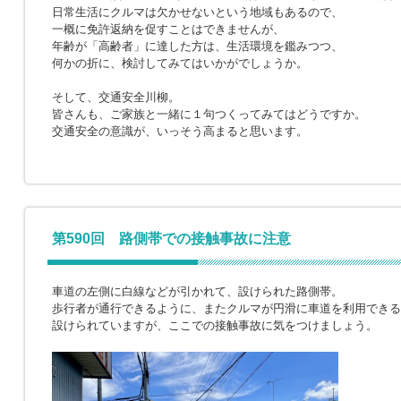
日常生活にクルマは欠かせないという地域もあるので、
一概に免許返納を促すことはできませんが、
年齢が「高齢者」に達した方は、生活環境を鑑みつつ、
何かの折に、検討してみてはいかがでしょうか。
そして、交通安全川柳。
皆さんも、ご家族と一緒に１句つくってみてはどうですか。
交通安全の意識が、いっそう高まると思います。
第590回 路側帯での接触事故に注意
車道の左側に白線などが引かれて、設けられた路側帯。
歩行者が通行できるように、またクルマが円滑に車道を利用できる
設けられていますが、ここでの接触事故に気をつけましょう。