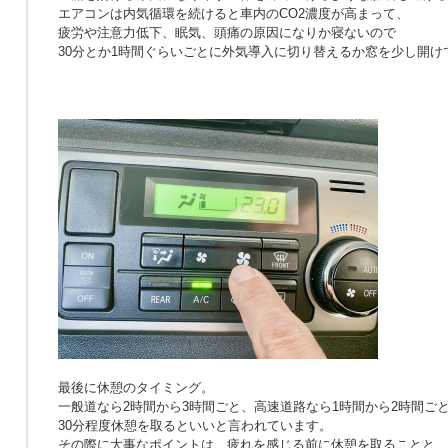
エアコンは内気循環を続けると車内のCO2濃度が高まって、
疲労や注意力低下、眠気、頭痛の原因になりか寝ないので
30分とか1時間ぐらいごとに外気導入に切り替えるか窓を少し開け
最後に休憩のタイミング。
一般道なら2時間から3時間ごと、高速道路なら1時間から2時間ご
30分程度休憩を取るといいと言われています。
その際に大事なポイントは、疲れを感じる前に休憩を取ることと