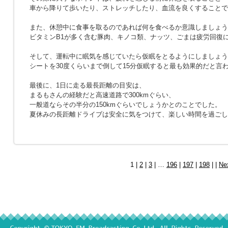
車から降りて歩いたり、ストレッチしたり、血流を良くすることで
また、休憩中に食事を取るのであれば何を食べるか意識しましょう
ビタミンB1が多く含む豚肉、キノコ類、ナッツ、ごまは疲労回復
そして、運転中に眠気を感じていたら仮眠をとるようにしましょう
シートを30度くらいまで倒して15分仮眠すると最も効果的だと言
最後に、1日に走る最長距離の目安は、
まるもさんの経験だと高速道路で300kmぐらい、
一般道ならその半分の150kmぐらいでしょうかとのことでした。
夏休みの長距離ドライブは安全に気をつけて、楽しい時間を過ごし
1 |
2
|
3
| …
196
|
197
|
198
| |
Ne