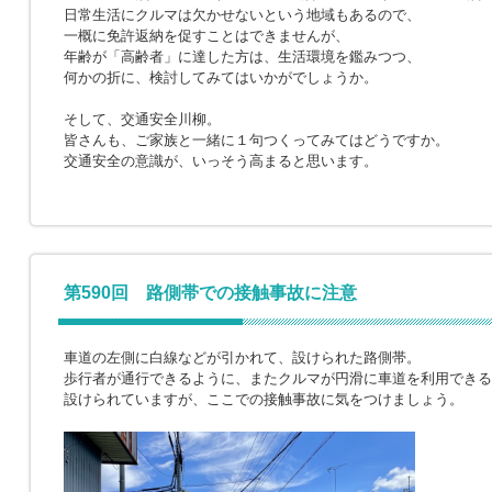
日常生活にクルマは欠かせないという地域もあるので、
一概に免許返納を促すことはできませんが、
年齢が「高齢者」に達した方は、生活環境を鑑みつつ、
何かの折に、検討してみてはいかがでしょうか。
そして、交通安全川柳。
皆さんも、ご家族と一緒に１句つくってみてはどうですか。
交通安全の意識が、いっそう高まると思います。
第590回 路側帯での接触事故に注意
車道の左側に白線などが引かれて、設けられた路側帯。
歩行者が通行できるように、またクルマが円滑に車道を利用できる
設けられていますが、ここでの接触事故に気をつけましょう。