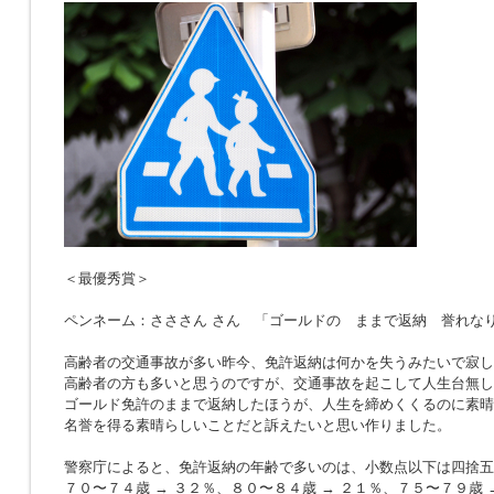
＜最優秀賞＞
ペンネーム：さささん さん 「ゴールドの ままで返納 誉れな
高齢者の交通事故が多い昨今、免許返納は何かを失うみたいで寂し
高齢者の方も多いと思うのですが、交通事故を起こして人生台無し
ゴールド免許のままで返納したほうが、人生を締めくくるのに素晴
名誉を得る素晴らしいことだと訴えたいと思い作りました。
警察庁によると、免許返納の年齢で多いのは、小数点以下は四捨五
７０〜７４歳 → ３２％、８０〜８４歳 → ２１％、７５〜７９歳 