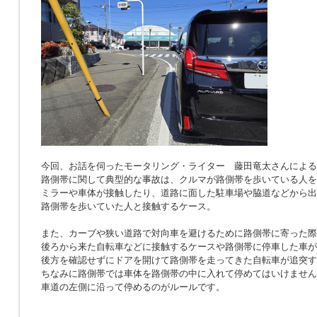
今回、お話を伺ったモータリング・ライター 藤田竜太さんによる
路側帯に関して典型的な事故は、クルマが路側帯を歩いている人を
ミラーや車体が接触したり、道路に面した駐車場や脇道などから出
路側帯を歩いていた人と接触するケース。
また、カーブや狭い道路で対向車を避けるために路側帯に寄った際
後ろから来た自転車などに接触するケースや路側帯に停車した車が
後方を確認せずにドアを開けて路側帯を走ってきた自転車が追突す
ちなみに路側帯では車体を路側帯の中に入れて停めてはいけません
車道の左側に沿って停めるのがルールです。