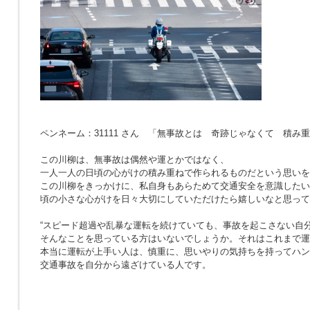
ペンネーム：31111 さん 「無事故とは 奇跡じゃなくて 積み
この川柳は、無事故は偶然や運とかではなく、
一人一人の日頃の心がけの積み重ねで作られるものだという思いを
この川柳をきっかけに、私自身もあらためて交通安全を意識したい
頃の小さな心がけを日々大切にしていただけたら嬉しいなと思って
“スピード超過や乱暴な運転を続けていても、事故を起こさない自分
そんなことを思っている方はいないでしょうか。それはこれまで運
本当に運転が上手い人は、慎重に、思いやりの気持ちを持ってハン
交通事故を自分から遠ざけている人です。