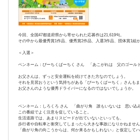
今回、全国47都道府県から寄せられた応募作は21,619句。
その中から最優秀賞1作品、優秀賞2作品、入選3作品、団体賞1組
＜入選＞
ペンネーム：ぴーちくぱーちく さん
「あこがれは 父のゴール
お父さんは、ずっと安全運転を続けてきた方なのでしょう。
それを見習おうという気持ちがある「ぴーちくぱーちく」さんもま
お父さんのような優秀ドライバーになるのではないでしょうか。
ペンネーム：しろくろ さん
「曲がり角 誰もいないは 思い込
この番組でよく注意を促していること。
生活道路では、あまりスピードが出ていないといっても、
歩行者や自転車と衝突してしまったら大きな事故になりかねません
「曲がり角の向こうからは、何か来るかもしれない」と仮定してハ