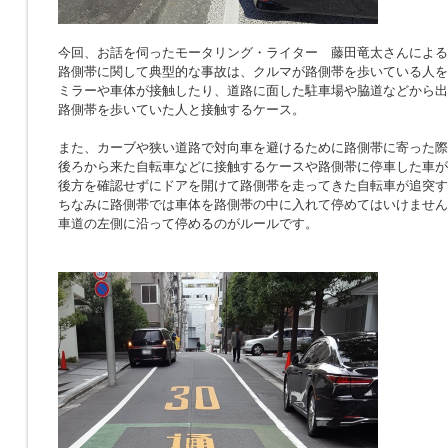
今回、お話を伺ったモータリング・ライター 藤田竜太さんによる
路側帯に関して典型的な事故は、クルマが路側帯を歩いている人を
ミラーや車体が接触したり、道路に面した駐車場や脇道などから出
路側帯を歩いていた人と接触するケース。
また、カーブや狭い道路で対向車を避けるために路側帯に寄った際
後ろから来た自転車などに接触するケースや路側帯に停車した車が
後方を確認せずにドアを開けて路側帯を走ってきた自転車が追突す
ちなみに路側帯では車体を路側帯の中に入れて停めてはいけません
車道の左側に沿って停めるのがルールです。