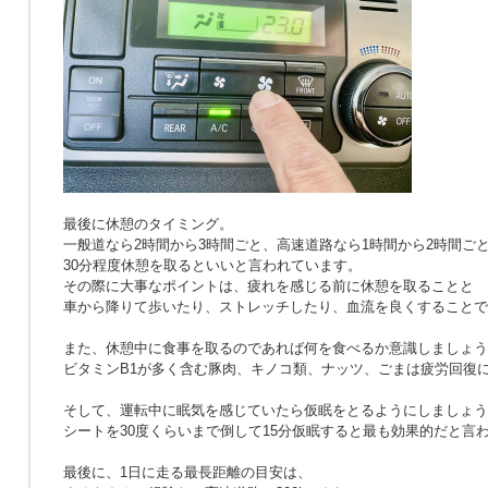
最後に休憩のタイミング。
一般道なら2時間から3時間ごと、高速道路なら1時間から2時間ご
30分程度休憩を取るといいと言われています。
その際に大事なポイントは、疲れを感じる前に休憩を取ることと
車から降りて歩いたり、ストレッチしたり、血流を良くすることで
また、休憩中に食事を取るのであれば何を食べるか意識しましょう
ビタミンB1が多く含む豚肉、キノコ類、ナッツ、ごまは疲労回復
そして、運転中に眠気を感じていたら仮眠をとるようにしましょう
シートを30度くらいまで倒して15分仮眠すると最も効果的だと言
最後に、1日に走る最長距離の目安は、