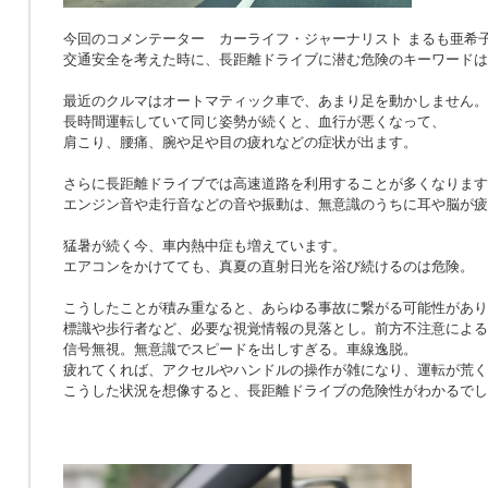
今回のコメンテーター カーライフ・ジャーナリスト まるも亜希
交通安全を考えた時に、長距離ドライブに潜む危険のキーワードは
最近のクルマはオートマティック車で、あまり足を動かしません。
長時間運転していて同じ姿勢が続くと、血行が悪くなって、
肩こり、腰痛、腕や足や目の疲れなどの症状が出ます。
さらに長距離ドライブでは高速道路を利用することが多くなります
エンジン音や走行音などの音や振動は、無意識のうちに耳や脳が疲
猛暑が続く今、車内熱中症も増えています。
エアコンをかけてても、真夏の直射日光を浴び続けるのは危険。
こうしたことが積み重なると、あらゆる事故に繋がる可能性があり
標識や歩行者など、必要な視覚情報の見落とし。前方不注意による
信号無視。無意識でスピードを出しすぎる。車線逸脱。
疲れてくれば、アクセルやハンドルの操作が雑になり、運転が荒く
こうした状況を想像すると、長距離ドライブの危険性がわかるでし