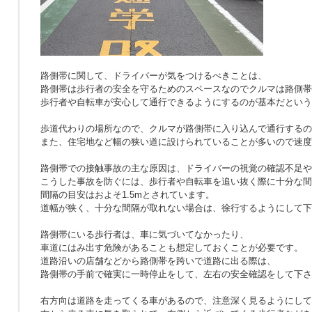
路側帯に関して、ドライバーが気をつけるべきことは、
路側帯は歩行者の安全を守るためのスペースなのでクルマは路側帯
歩行者や自転車が安心して通行できるようにするのが基本だという
歩道代わりの場所なので、クルマが路側帯に入り込んで通行するの
また、住宅地など幅の狭い道に設けられていることが多いので速度
路側帯での接触事故の主な原因は、ドライバーの視覚の確認不足や
こうした事故を防ぐには、歩行者や自転車を追い抜く際に十分な間
間隔の目安はおよそ1.5mとされています。
道幅が狭く、十分な間隔が取れない場合は、徐行するようにして下
路側帯にいる歩行者は、車に気づいてなかったり、
車道にはみ出す危険があることも想定しておくことが必要です。
道路沿いの店舗などから路側帯を跨いで道路に出る際は、
路側帯の手前で確実に一時停止をして、左右の安全確認をして下さ
右方向は道路を走ってくる車があるので、注意深く見るようにして