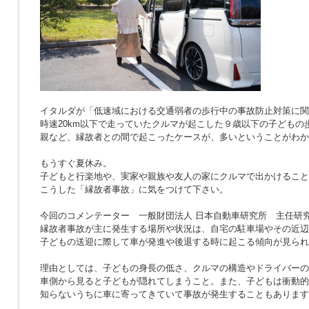
イタルダが「低速域における交通弱者の歩行中の事故防止対策に関
時速20km以下で走っていたクルマが起こした９歳以下の子どもの
親など、縁故者との間で起こったケースが、多いということがわか
もうすぐ夏休み。
子どもと行楽地や、実家や親族や友人の家にクルマで出かけること
こうした「縁故者事故」に気をつけて下さい。
今回のコメンテーター 一般財団法人 日本自動車研究所 主任研究
縁故者事故が主に発生する場所や状況は、自宅の駐車場やその近辺
子どもの送迎に際して車が発進や後退する時に起こる傾向が見られ
理由としては、子どもの身長の低さ、クルマの構造やドライバーの
車側から見ると子どもが隠れてしまうこと。また、子どもは衝動的
知らないうちに車に寄ってきていて事故が発生することもあります