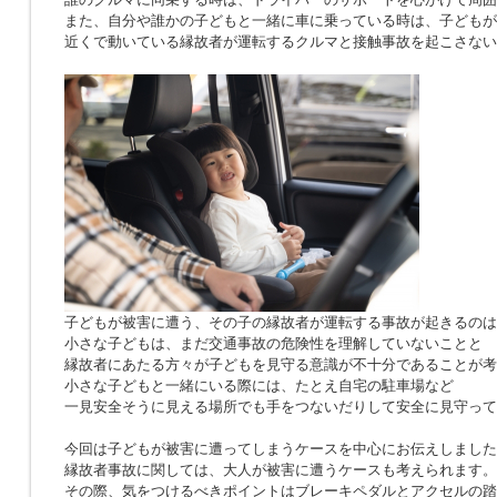
また、自分や誰かの子どもと一緒に車に乗っている時は、子どもが
近くで動いている縁故者が運転するクルマと接触事故を起こさない
子どもが被害に遭う、その子の縁故者が運転する事故が起きるのは
小さな子どもは、まだ交通事故の危険性を理解していないことと
縁故者にあたる方々が子どもを見守る意識が不十分であることが考
小さな子どもと一緒にいる際には、たとえ自宅の駐車場など
一見安全そうに見える場所でも手をつないだりして安全に見守って
今回は子どもが被害に遭ってしまうケースを中心にお伝えしました
縁故者事故に関しては、大人が被害に遭うケースも考えられます。
その際、気をつけるべきポイントはブレーキペダルとアクセルの踏