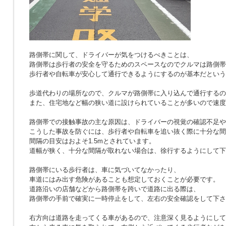
路側帯に関して、ドライバーが気をつけるべきことは、
路側帯は歩行者の安全を守るためのスペースなのでクルマは路側帯
歩行者や自転車が安心して通行できるようにするのが基本だという
歩道代わりの場所なので、クルマが路側帯に入り込んで通行するの
また、住宅地など幅の狭い道に設けられていることが多いので速度
路側帯での接触事故の主な原因は、ドライバーの視覚の確認不足や
こうした事故を防ぐには、歩行者や自転車を追い抜く際に十分な間
間隔の目安はおよそ1.5mとされています。
道幅が狭く、十分な間隔が取れない場合は、徐行するようにして下
路側帯にいる歩行者は、車に気づいてなかったり、
車道にはみ出す危険があることも想定しておくことが必要です。
道路沿いの店舗などから路側帯を跨いで道路に出る際は、
路側帯の手前で確実に一時停止をして、左右の安全確認をして下さ
右方向は道路を走ってくる車があるので、注意深く見るようにして