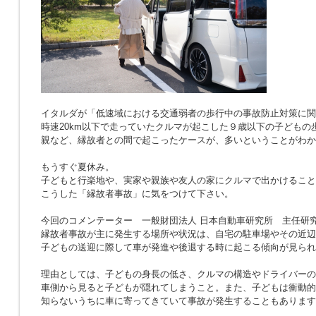
イタルダが「低速域における交通弱者の歩行中の事故防止対策に関
時速20km以下で走っていたクルマが起こした９歳以下の子どもの
親など、縁故者との間で起こったケースが、多いということがわか
もうすぐ夏休み。
子どもと行楽地や、実家や親族や友人の家にクルマで出かけること
こうした「縁故者事故」に気をつけて下さい。
今回のコメンテーター 一般財団法人 日本自動車研究所 主任研究
縁故者事故が主に発生する場所や状況は、自宅の駐車場やその近辺
子どもの送迎に際して車が発進や後退する時に起こる傾向が見られ
理由としては、子どもの身長の低さ、クルマの構造やドライバーの
車側から見ると子どもが隠れてしまうこと。また、子どもは衝動的
知らないうちに車に寄ってきていて事故が発生することもあります