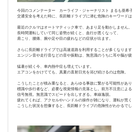
今回のコメンテーター カーライフ・ジャーナリスト まるも亜希
交通安全を考えた時に、長距離ドライブに潜む危険のキーワードは
最近のクルマはオートマティック車で、あまり足を動かしません。
長時間運転していて同じ姿勢が続くと、血行が悪くなって、
肩こり、腰痛、腕や足や目の疲れなどの症状が出ます。
さらに長距離ドライブでは高速道路を利用することが多くなります
エンジン音や走行音などの音や振動は、無意識のうちに耳や脳が疲
猛暑が続く今、車内熱中症も増えています。
エアコンをかけてても、真夏の直射日光を浴び続けるのは危険。
こうしたことが積み重なると、あらゆる事故に繋がる可能性があり
標識や歩行者など、必要な視覚情報の見落とし。前方不注意による
信号無視。無意識でスピードを出しすぎる。車線逸脱。
疲れてくれば、アクセルやハンドルの操作が雑になり、運転が荒く
こうした状況を想像すると、長距離ドライブの危険性がわかるでし