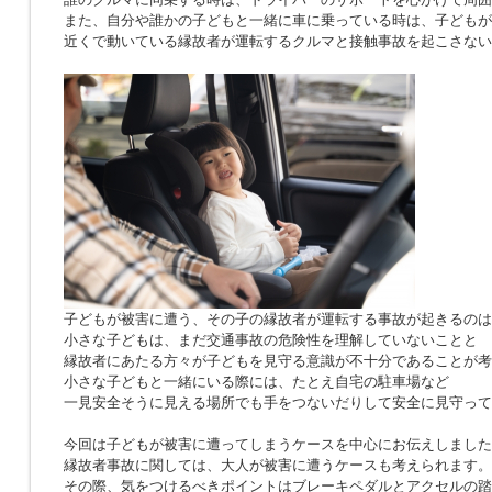
また、自分や誰かの子どもと一緒に車に乗っている時は、子どもが
近くで動いている縁故者が運転するクルマと接触事故を起こさない
子どもが被害に遭う、その子の縁故者が運転する事故が起きるのは
小さな子どもは、まだ交通事故の危険性を理解していないことと
縁故者にあたる方々が子どもを見守る意識が不十分であることが考
小さな子どもと一緒にいる際には、たとえ自宅の駐車場など
一見安全そうに見える場所でも手をつないだりして安全に見守って
今回は子どもが被害に遭ってしまうケースを中心にお伝えしました
縁故者事故に関しては、大人が被害に遭うケースも考えられます。
その際、気をつけるべきポイントはブレーキペダルとアクセルの踏