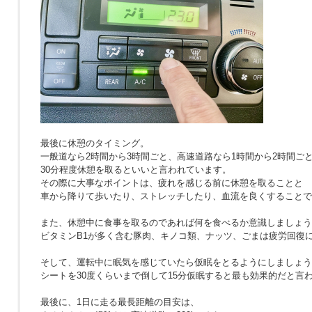
最後に休憩のタイミング。
一般道なら2時間から3時間ごと、高速道路なら1時間から2時間ご
30分程度休憩を取るといいと言われています。
その際に大事なポイントは、疲れを感じる前に休憩を取ることと
車から降りて歩いたり、ストレッチしたり、血流を良くすることで
また、休憩中に食事を取るのであれば何を食べるか意識しましょう
ビタミンB1が多く含む豚肉、キノコ類、ナッツ、ごまは疲労回復
そして、運転中に眠気を感じていたら仮眠をとるようにしましょう
シートを30度くらいまで倒して15分仮眠すると最も効果的だと言
最後に、1日に走る最長距離の目安は、