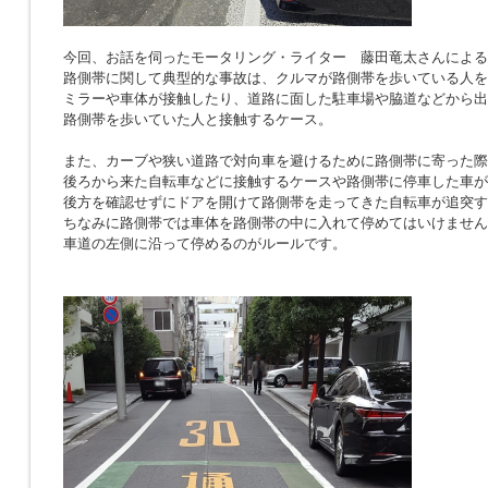
今回、お話を伺ったモータリング・ライター 藤田竜太さんによる
路側帯に関して典型的な事故は、クルマが路側帯を歩いている人を
ミラーや車体が接触したり、道路に面した駐車場や脇道などから出
路側帯を歩いていた人と接触するケース。
また、カーブや狭い道路で対向車を避けるために路側帯に寄った際
後ろから来た自転車などに接触するケースや路側帯に停車した車が
後方を確認せずにドアを開けて路側帯を走ってきた自転車が追突す
ちなみに路側帯では車体を路側帯の中に入れて停めてはいけません
車道の左側に沿って停めるのがルールです。