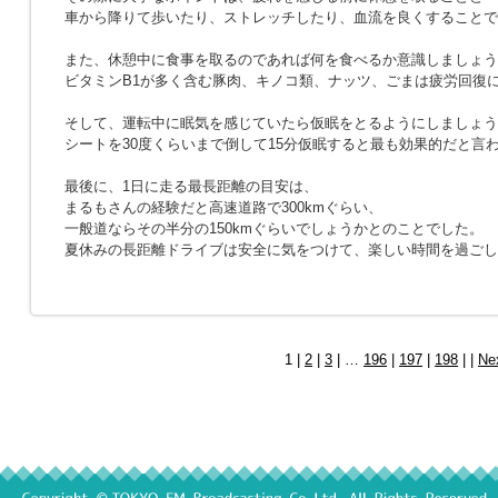
車から降りて歩いたり、ストレッチしたり、血流を良くすることで
また、休憩中に食事を取るのであれば何を食べるか意識しましょう
ビタミンB1が多く含む豚肉、キノコ類、ナッツ、ごまは疲労回復
そして、運転中に眠気を感じていたら仮眠をとるようにしましょう
シートを30度くらいまで倒して15分仮眠すると最も効果的だと言
最後に、1日に走る最長距離の目安は、
まるもさんの経験だと高速道路で300kmぐらい、
一般道ならその半分の150kmぐらいでしょうかとのことでした。
夏休みの長距離ドライブは安全に気をつけて、楽しい時間を過ごし
1 |
2
|
3
| …
196
|
197
|
198
| |
Ne