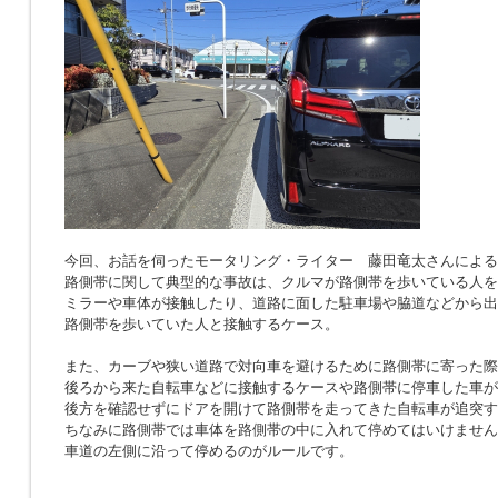
今回、お話を伺ったモータリング・ライター 藤田竜太さんによる
路側帯に関して典型的な事故は、クルマが路側帯を歩いている人を
ミラーや車体が接触したり、道路に面した駐車場や脇道などから出
路側帯を歩いていた人と接触するケース。
また、カーブや狭い道路で対向車を避けるために路側帯に寄った際
後ろから来た自転車などに接触するケースや路側帯に停車した車が
後方を確認せずにドアを開けて路側帯を走ってきた自転車が追突す
ちなみに路側帯では車体を路側帯の中に入れて停めてはいけません
車道の左側に沿って停めるのがルールです。