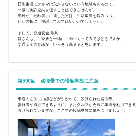
日常生活にクルマは欠かせないという地域もあるので、
一概に免許返納を促すことはできませんが、
年齢が「高齢者」に達した方は、生活環境を鑑みつつ、
何かの折に、検討してみてはいかがでしょうか。
そして、交通安全川柳。
皆さんも、ご家族と一緒に１句つくってみてはどうですか。
交通安全の意識が、いっそう高まると思います。
第590回 路側帯での接触事故に注意
車道の左側に白線などが引かれて、設けられた路側帯。
歩行者が通行できるように、またクルマが円滑に車道を利用できる
設けられていますが、ここでの接触事故に気をつけましょう。