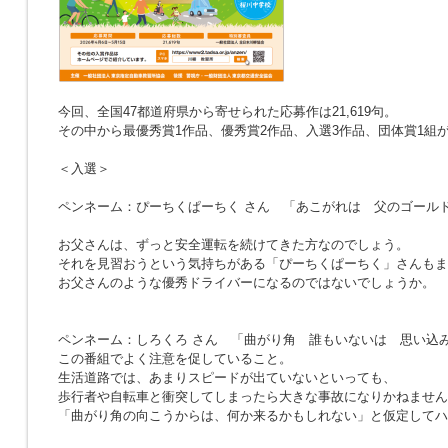
今回、全国47都道府県から寄せられた応募作は21,619句。
その中から最優秀賞1作品、優秀賞2作品、入選3作品、団体賞1組
＜入選＞
ペンネーム：ぴーちくぱーちく さん
「あこがれは 父のゴール
お父さんは、ずっと安全運転を続けてきた方なのでしょう。
それを見習おうという気持ちがある「ぴーちくぱーちく」さんもま
お父さんのような優秀ドライバーになるのではないでしょうか。
ペンネーム：しろくろ さん
「曲がり角 誰もいないは 思い込
この番組でよく注意を促していること。
生活道路では、あまりスピードが出ていないといっても、
歩行者や自転車と衝突してしまったら大きな事故になりかねません
「曲がり角の向こうからは、何か来るかもしれない」と仮定してハ