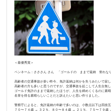
＜最優秀賞＞
ペンネーム：さささん さん 「ゴールドの ままで返納 誉れな
高齢者の交通事故が多い昨今、免許返納は何かを失うみたいで寂し
高齢者の方も多いと思うのですが、交通事故を起こして人生台無し
ゴールド免許のままで返納したほうが、人生を締めくくるのに素晴
名誉を得る素晴らしいことだと訴えたいと思い作りました。
警察庁によると、免許返納の年齢で多いのは、小数点以下は四捨五
７０〜７４歳 → ３２％、８０〜８４歳 → ２１％、７５〜７９歳 