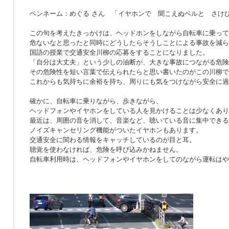
ペンネーム：めぐる さん 「イヤホンで 聞こえぬベルと さけ
この句を考えたきっかけは、ヘッドホンをしながら自転車に乗って
危ないなと思ったと同時にどうしたらそうしことによる事故を減ら
国語の授業で交通安全川柳の応募をすることになりました。
「自分は大丈夫」という少しの油断が、大きな事故につながる危険
その危険性を短い言葉で伝えられたらと思い書いたのがこの川柳で
これからも気持ちに余裕を持ち、周りにも気をつけながら安全に過
確かに、自転車に乗りながら、歩きながら、
ヘッドフォンやイヤホンをしている人を見かけることは少なくあり
最近は、周囲の音を消して、音楽など、聴いている音に集中できる
ノイズキャンセリング機能がついたイヤホンもあります。
交通安全に関わる情報をキャッチしているのが目と耳。
聴覚を使わなければ、危険を呼び込みかねません。
自転車利用時は、ヘッドフォンやイヤホンをしてのながら運転はや