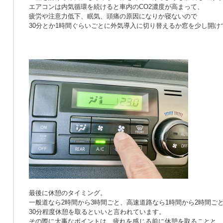
エアコンは内気循環を続けると車内のCO2濃度が高まって、
疲労や注意力低下、眠気、頭痛の原因になりか寝ないので
30分とか1時間ぐらいごとに外気導入に切り替えるか窓を少し開け
最後に休憩のタイミング。
一般道なら2時間から3時間ごと、高速道路なら1時間から2時間ご
30分程度休憩を取るといいと言われています。
その際に大事なポイントは、疲れを感じる前に休憩を取ることと