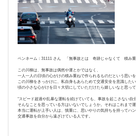
ペンネーム：31111 さん 「無事故とは 奇跡じゃなくて 積み
この川柳は、無事故は偶然や運とかではなく、
一人一人の日頃の心がけの積み重ねで作られるものだという思いを
この川柳をきっかけに、私自身もあらためて交通安全を意識したい
頃の小さな心がけを日々大切にしていただけたら嬉しいなと思って
“スピード超過や乱暴な運転を続けていても、事故を起こさない自分
そんなことを思っている方はいないでしょうか。それはこれまで運
本当に運転が上手い人は、慎重に、思いやりの気持ちを持ってハン
交通事故を自分から遠ざけている人です。