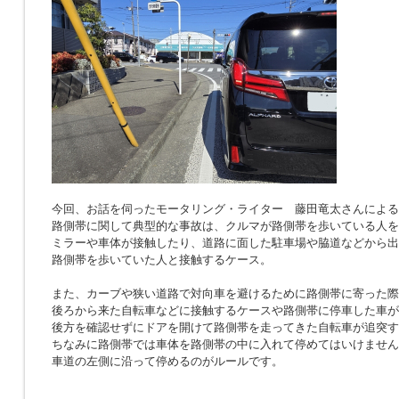
今回、お話を伺ったモータリング・ライター 藤田竜太さんによる
路側帯に関して典型的な事故は、クルマが路側帯を歩いている人を
ミラーや車体が接触したり、道路に面した駐車場や脇道などから出
路側帯を歩いていた人と接触するケース。
また、カーブや狭い道路で対向車を避けるために路側帯に寄った際
後ろから来た自転車などに接触するケースや路側帯に停車した車が
後方を確認せずにドアを開けて路側帯を走ってきた自転車が追突す
ちなみに路側帯では車体を路側帯の中に入れて停めてはいけません
車道の左側に沿って停めるのがルールです。