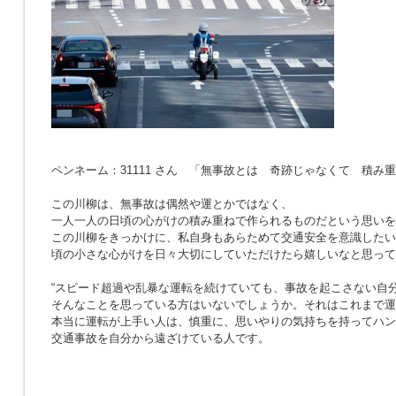
ペンネーム：31111 さん 「無事故とは 奇跡じゃなくて 積み
この川柳は、無事故は偶然や運とかではなく、
一人一人の日頃の心がけの積み重ねで作られるものだという思いを
この川柳をきっかけに、私自身もあらためて交通安全を意識したい
頃の小さな心がけを日々大切にしていただけたら嬉しいなと思って
“スピード超過や乱暴な運転を続けていても、事故を起こさない自分
そんなことを思っている方はいないでしょうか。それはこれまで運
本当に運転が上手い人は、慎重に、思いやりの気持ちを持ってハン
交通事故を自分から遠ざけている人です。