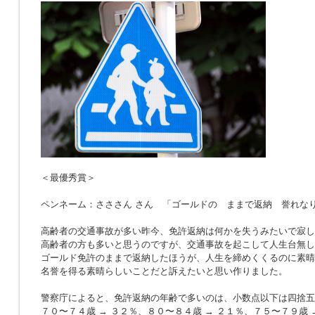
＜最優秀賞＞
ペンネーム：さささん さん 「ゴールドの ままで返納 誉れな
高齢者の交通事故が多い昨今、免許返納は何かを失うみたいで寂し
高齢者の方も多いと思うのですが、交通事故を起こして人生台無し
ゴールド免許のままで返納したほうが、人生を締めくくるのに素晴
名誉を得る素晴らしいことだと訴えたいと思い作りました。
警察庁によると、免許返納の年齢で多いのは、小数点以下は四捨五
７０〜７４歳 → ３２％、８０〜８４歳 → ２１％、７５〜７９歳 