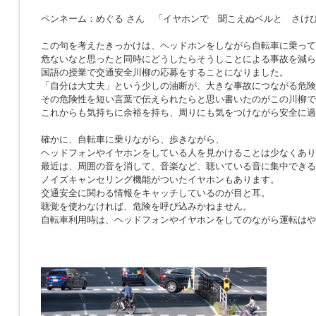
ペンネーム：めぐる さん 「イヤホンで 聞こえぬベルと さけ
この句を考えたきっかけは、ヘッドホンをしながら自転車に乗って
危ないなと思ったと同時にどうしたらそうしことによる事故を減ら
国語の授業で交通安全川柳の応募をすることになりました。
「自分は大丈夫」という少しの油断が、大きな事故につながる危険
その危険性を短い言葉で伝えられたらと思い書いたのがこの川柳で
これからも気持ちに余裕を持ち、周りにも気をつけながら安全に過
確かに、自転車に乗りながら、歩きながら、
ヘッドフォンやイヤホンをしている人を見かけることは少なくあり
最近は、周囲の音を消して、音楽など、聴いている音に集中できる
ノイズキャンセリング機能がついたイヤホンもあります。
交通安全に関わる情報をキャッチしているのが目と耳。
聴覚を使わなければ、危険を呼び込みかねません。
自転車利用時は、ヘッドフォンやイヤホンをしてのながら運転はや