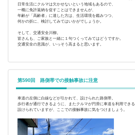
日常生活にクルマは欠かせないという地域もあるので、
一概に免許返納を促すことはできませんが、
年齢が「高齢者」に達した方は、生活環境を鑑みつつ、
何かの折に、検討してみてはいかがでしょうか。
そして、交通安全川柳。
皆さんも、ご家族と一緒に１句つくってみてはどうですか。
交通安全の意識が、いっそう高まると思います。
第590回 路側帯での接触事故に注意
車道の左側に白線などが引かれて、設けられた路側帯。
歩行者が通行できるように、またクルマが円滑に車道を利用できる
設けられていますが、ここでの接触事故に気をつけましょう。