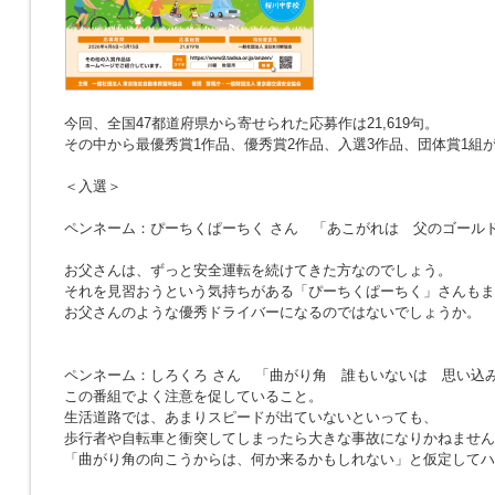
今回、全国47都道府県から寄せられた応募作は21,619句。
その中から最優秀賞1作品、優秀賞2作品、入選3作品、団体賞1組
＜入選＞
ペンネーム：ぴーちくぱーちく さん
「あこがれは 父のゴール
お父さんは、ずっと安全運転を続けてきた方なのでしょう。
それを見習おうという気持ちがある「ぴーちくぱーちく」さんもま
お父さんのような優秀ドライバーになるのではないでしょうか。
ペンネーム：しろくろ さん
「曲がり角 誰もいないは 思い込
この番組でよく注意を促していること。
生活道路では、あまりスピードが出ていないといっても、
歩行者や自転車と衝突してしまったら大きな事故になりかねません
「曲がり角の向こうからは、何か来るかもしれない」と仮定してハ