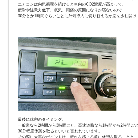
エアコンは内気循環を続けると車内のCO2濃度が高まって、
疲労や注意力低下、眠気、頭痛の原因になりか寝ないので
30分とか1時間ぐらいごとに外気導入に切り替えるか窓を少し開け
最後に休憩のタイミング。
一般道なら2時間から3時間ごと、高速道路なら1時間から2時間ご
30分程度休憩を取るといいと言われています。
その際に大事なポイントは、疲れを感じる前に休憩を取ることと