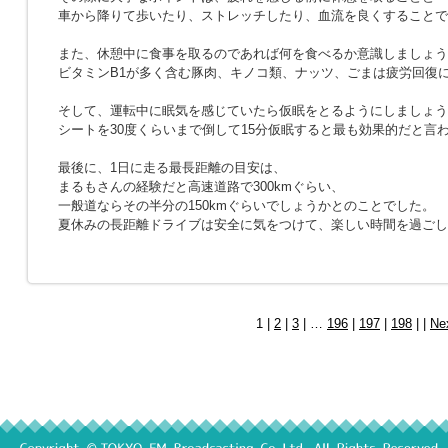
車から降りて歩いたり、ストレッチしたり、血流を良くすることで
また、休憩中に食事を取るのであれば何を食べるか意識しましょう
ビタミンB1が多く含む豚肉、キノコ類、ナッツ、ごまは疲労回復
そして、運転中に眠気を感じていたら仮眠をとるようにしましょう
シートを30度くらいまで倒して15分仮眠すると最も効果的だと言
最後に、1日に走る最長距離の目安は、
まるもさんの経験だと高速道路で300kmぐらい、
一般道ならその半分の150kmぐらいでしょうかとのことでした。
夏休みの長距離ドライブは安全に気をつけて、楽しい時間を過ごし
1 |
2
|
3
| …
196
|
197
|
198
| |
Ne