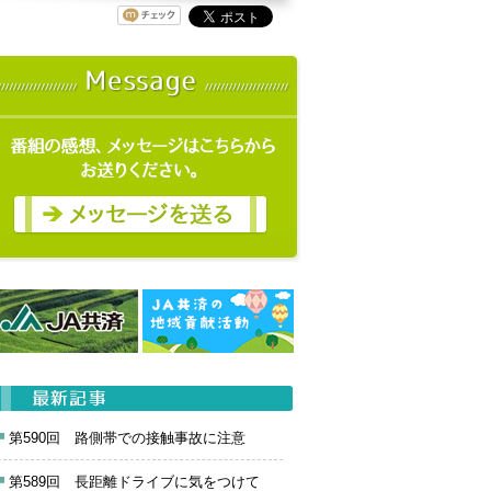
第590回 路側帯での接触事故に注意
第589回 長距離ドライブに気をつけて