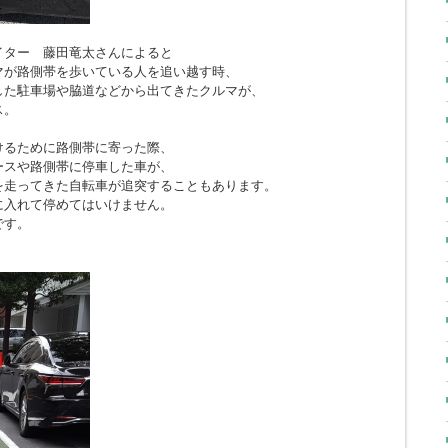
イター 藤田竜太さんによると
マが路側帯を歩いている人を追い越す時、
した駐車場や脇道などから出てきたクルマが、
ス。
けるために路側帯に寄った際、
ースや路側帯に停車した車が、
を走ってきた自転車が追突することもあります。
に入れて停めてはいけません。
です。