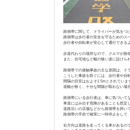
路側帯に関して、ドライバーが気をつ
路側帯は歩行者の安全を守るためのス
歩行者や自転車が安心して通行できる
歩道代わりの場所なので、クルマが路
また、住宅地など幅の狭い道に設けら
路側帯での接触事故の主な原因は、ド
こうした事故を防ぐには、歩行者や自
間隔の目安はおよそ1.5mとされていま
道幅が狭く、十分な間隔が取れない場
路側帯にいる歩行者は、車に気づいて
車道にはみ出す危険があることも想定
道路沿いの店舗などから路側帯を跨い
路側帯の手前で確実に一時停止をして
右方向は道路を走ってくる車があるの