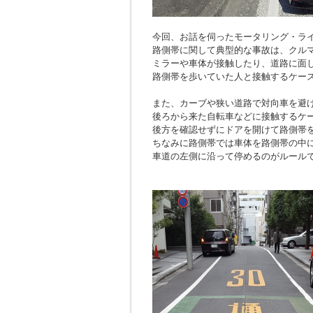
今回、お話を伺ったモータリング・ラ
路側帯に関して典型的な事故は、クル
ミラーや車体が接触したり、道路に面
路側帯を歩いていた人と接触するケー
また、カーブや狭い道路で対向車を避
後ろから来た自転車などに接触するケ
後方を確認せずにドアを開けて路側帯
ちなみに路側帯では車体を路側帯の中
車道の左側に沿って停めるのがルール