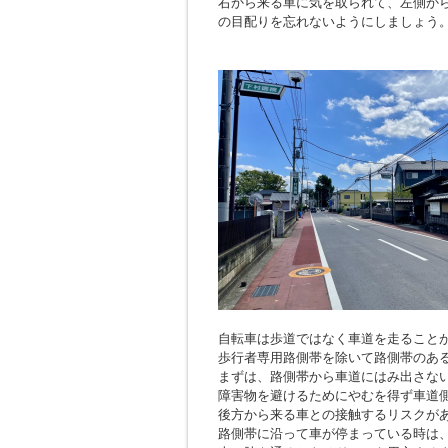
右から来る車に気を取られて、左側か
の目配りを忘れないようにしましょう
自転車は歩道ではなく車道を走ること
歩行者専用路側帯を除いて路側帯のあ
まずは、路側帯から車道にはみ出さな
障害物を避けるためにやむを得ず車道
後方から来る車との接触するリスクが
路側帯に沿って車が停まっている時は