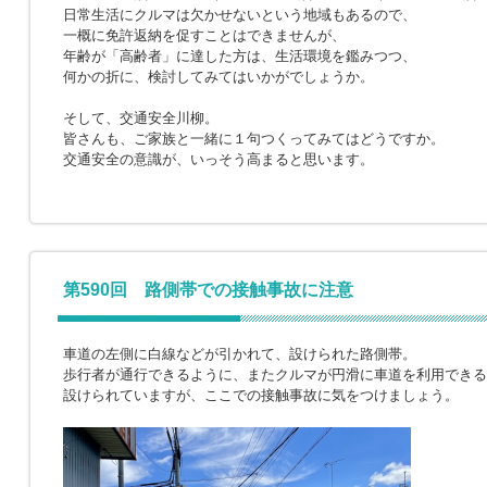
日常生活にクルマは欠かせないという地域もあるので、
一概に免許返納を促すことはできませんが、
年齢が「高齢者」に達した方は、生活環境を鑑みつつ、
何かの折に、検討してみてはいかがでしょうか。
そして、交通安全川柳。
皆さんも、ご家族と一緒に１句つくってみてはどうですか。
交通安全の意識が、いっそう高まると思います。
第590回 路側帯での接触事故に注意
車道の左側に白線などが引かれて、設けられた路側帯。
歩行者が通行できるように、またクルマが円滑に車道を利用できる
設けられていますが、ここでの接触事故に気をつけましょう。