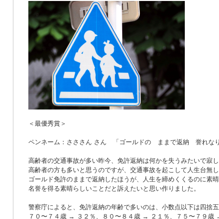
＜最優秀賞＞
ペンネーム：さささん さん 「ゴールドの ままで返納 誉れな
高齢者の交通事故が多い昨今、免許返納は何かを失うみたいで寂し
高齢者の方も多いと思うのですが、交通事故を起こして人生台無し
ゴールド免許のままで返納したほうが、人生を締めくくるのに素晴
名誉を得る素晴らしいことだと訴えたいと思い作りました。
警察庁によると、免許返納の年齢で多いのは、小数点以下は四捨五
７０〜７４歳 → ３２％、８０〜８４歳 → ２１％、７５〜７９歳 