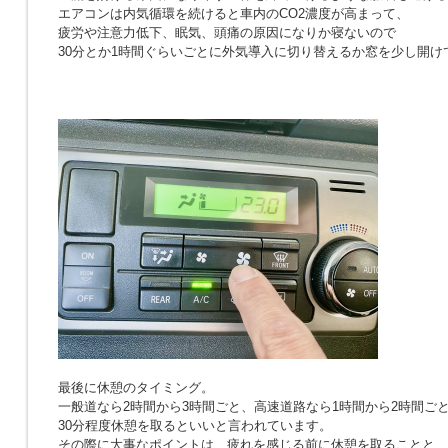
エアコンは内気循環を続けると車内のCO2濃度が高まって、
疲労や注意力低下、眠気、頭痛の原因になりか寝ないので
30分とか1時間ぐらいごとに外気導入に切り替えるか窓を少し開け
最後に休憩のタイミング。
一般道なら2時間から3時間ごと、高速道路なら1時間から2時間ご
30分程度休憩を取るといいと言われています。
その際に大事なポイントは、疲れを感じる前に休憩を取ることと