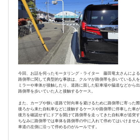
今回、お話を伺ったモータリング・ライター 藤田竜太さんによる
路側帯に関して典型的な事故は、クルマが路側帯を歩いている人を
ミラーや車体が接触したり、道路に面した駐車場や脇道などから出
路側帯を歩いていた人と接触するケース。
また、カーブや狭い道路で対向車を避けるために路側帯に寄った際
後ろから来た自転車などに接触するケースや路側帯に停車した車が
後方を確認せずにドアを開けて路側帯を走ってきた自転車が追突す
ちなみに路側帯では車体を路側帯の中に入れて停めてはいけません
車道の左側に沿って停めるのがルールです。