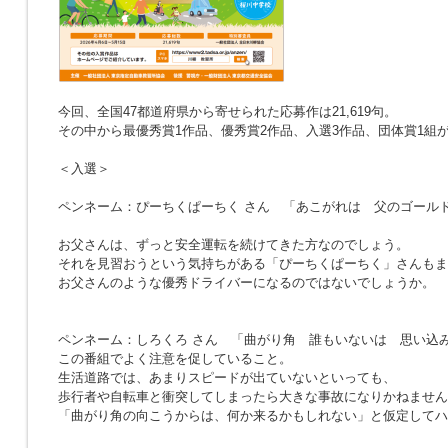
今回、全国47都道府県から寄せられた応募作は21,619句。
その中から最優秀賞1作品、優秀賞2作品、入選3作品、団体賞1組
＜入選＞
ペンネーム：ぴーちくぱーちく さん
「あこがれは 父のゴール
お父さんは、ずっと安全運転を続けてきた方なのでしょう。
それを見習おうという気持ちがある「ぴーちくぱーちく」さんもま
お父さんのような優秀ドライバーになるのではないでしょうか。
ペンネーム：しろくろ さん
「曲がり角 誰もいないは 思い込
この番組でよく注意を促していること。
生活道路では、あまりスピードが出ていないといっても、
歩行者や自転車と衝突してしまったら大きな事故になりかねません
「曲がり角の向こうからは、何か来るかもしれない」と仮定してハ