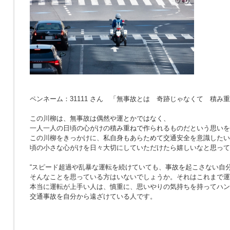
ペンネーム：31111 さん 「無事故とは 奇跡じゃなくて 積み
この川柳は、無事故は偶然や運とかではなく、
一人一人の日頃の心がけの積み重ねで作られるものだという思いを
この川柳をきっかけに、私自身もあらためて交通安全を意識したい
頃の小さな心がけを日々大切にしていただけたら嬉しいなと思って
“スピード超過や乱暴な運転を続けていても、事故を起こさない自分
そんなことを思っている方はいないでしょうか。それはこれまで運
本当に運転が上手い人は、慎重に、思いやりの気持ちを持ってハン
交通事故を自分から遠ざけている人です。