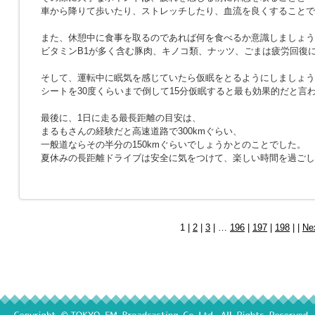
車から降りて歩いたり、ストレッチしたり、血流を良くすることで
また、休憩中に食事を取るのであれば何を食べるか意識しましょう
ビタミンB1が多く含む豚肉、キノコ類、ナッツ、ごまは疲労回復
そして、運転中に眠気を感じていたら仮眠をとるようにしましょう
シートを30度くらいまで倒して15分仮眠すると最も効果的だと言
最後に、1日に走る最長距離の目安は、
まるもさんの経験だと高速道路で300kmぐらい、
一般道ならその半分の150kmぐらいでしょうかとのことでした。
夏休みの長距離ドライブは安全に気をつけて、楽しい時間を過ごし
1 |
2
|
3
| …
196
|
197
|
198
| |
Ne