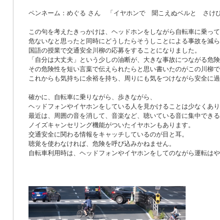
ペンネーム：めぐる さん 「イヤホンで 聞こえぬベルと さけ
この句を考えたきっかけは、ヘッドホンをしながら自転車に乗って
危ないなと思ったと同時にどうしたらそうしことによる事故を減ら
国語の授業で交通安全川柳の応募をすることになりました。
「自分は大丈夫」という少しの油断が、大きな事故につながる危険
その危険性を短い言葉で伝えられたらと思い書いたのがこの川柳で
これからも気持ちに余裕を持ち、周りにも気をつけながら安全に過
確かに、自転車に乗りながら、歩きながら、
ヘッドフォンやイヤホンをしている人を見かけることは少なくあり
最近は、周囲の音を消して、音楽など、聴いている音に集中できる
ノイズキャンセリング機能がついたイヤホンもあります。
交通安全に関わる情報をキャッチしているのが目と耳。
聴覚を使わなければ、危険を呼び込みかねません。
自転車利用時は、ヘッドフォンやイヤホンをしてのながら運転はや