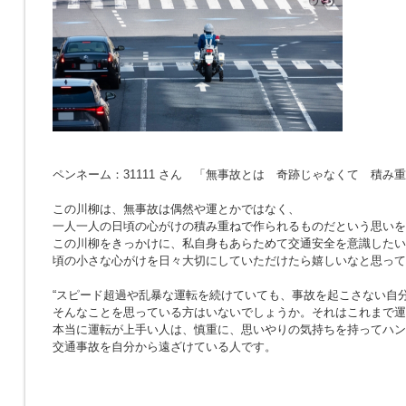
ペンネーム：31111 さん 「無事故とは 奇跡じゃなくて 積み
この川柳は、無事故は偶然や運とかではなく、
一人一人の日頃の心がけの積み重ねで作られるものだという思いを
この川柳をきっかけに、私自身もあらためて交通安全を意識したい
頃の小さな心がけを日々大切にしていただけたら嬉しいなと思って
“スピード超過や乱暴な運転を続けていても、事故を起こさない自分
そんなことを思っている方はいないでしょうか。それはこれまで運
本当に運転が上手い人は、慎重に、思いやりの気持ちを持ってハン
交通事故を自分から遠ざけている人です。