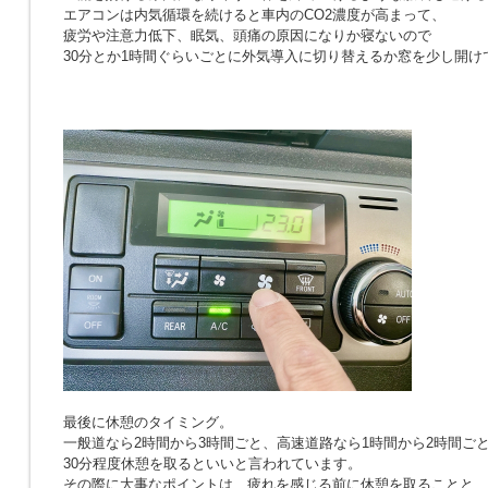
エアコンは内気循環を続けると車内のCO2濃度が高まって、
疲労や注意力低下、眠気、頭痛の原因になりか寝ないので
30分とか1時間ぐらいごとに外気導入に切り替えるか窓を少し開け
最後に休憩のタイミング。
一般道なら2時間から3時間ごと、高速道路なら1時間から2時間ご
30分程度休憩を取るといいと言われています。
その際に大事なポイントは、疲れを感じる前に休憩を取ることと