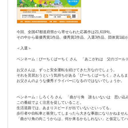
今回、全国47都道府県から寄せられた応募作は21,619句。
その中から最優秀賞1作品、優秀賞2作品、入選3作品、団体賞1組
＜入選＞
ペンネーム：ぴーちくぱーちく さん
「あこがれは 父のゴール
お父さんは、ずっと安全運転を続けてきた方なのでしょう。
それを見習おうという気持ちがある「ぴーちくぱーちく」さんもま
お父さんのような優秀ドライバーになるのではないでしょうか。
ペンネーム：しろくろ さん
「曲がり角 誰もいないは 思い込
この番組でよく注意を促していること。
生活道路では、あまりスピードが出ていないといっても、
歩行者や自転車と衝突してしまったら大きな事故になりかねません
「曲がり角の向こうからは、何か来るかもしれない」と仮定してハ