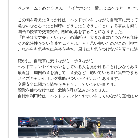
ペンネーム：めぐる さん 「イヤホンで 聞こえぬベルと さけ
この句を考えたきっかけは、ヘッドホンをしながら自転車に乗って
危ないなと思ったと同時にどうしたらそうしことによる事故を減ら
国語の授業で交通安全川柳の応募をすることになりました。
「自分は大丈夫」という少しの油断が、大きな事故につながる危険
その危険性を短い言葉で伝えられたらと思い書いたのがこの川柳で
これからも気持ちに余裕を持ち、周りにも気をつけながら安全に過
確かに、自転車に乗りながら、歩きながら、
ヘッドフォンやイヤホンをしている人を見かけることは少なくあり
最近は、周囲の音を消して、音楽など、聴いている音に集中できる
ノイズキャンセリング機能がついたイヤホンもあります。
交通安全に関わる情報をキャッチしているのが目と耳。
聴覚を使わなければ、危険を呼び込みかねません。
自転車利用時は、ヘッドフォンやイヤホンをしてのながら運転はや