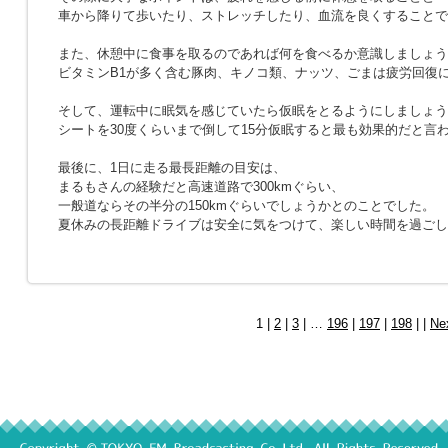
車から降りて歩いたり、ストレッチしたり、血流を良くすることで
また、休憩中に食事を取るのであれば何を食べるか意識しましょう
ビタミンB1が多く含む豚肉、キノコ類、ナッツ、ごまは疲労回復
そして、運転中に眠気を感じていたら仮眠をとるようにしましょう
シートを30度くらいまで倒して15分仮眠すると最も効果的だと言
最後に、1日に走る最長距離の目安は、
まるもさんの経験だと高速道路で300kmぐらい、
一般道ならその半分の150kmぐらいでしょうかとのことでした。
夏休みの長距離ドライブは安全に気をつけて、楽しい時間を過ごし
1 |
2
|
3
| …
196
|
197
|
198
| |
Ne