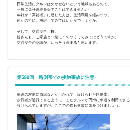
日常生活にクルマは欠かせないという地域もあるので、
一概に免許返納を促すことはできませんが、
年齢が「高齢者」に達した方は、生活環境を鑑みつつ、
何かの折に、検討してみてはいかがでしょうか。
そして、交通安全川柳。
皆さんも、ご家族と一緒に１句つくってみてはどうですか。
交通安全の意識が、いっそう高まると思います。
第590回 路側帯での接触事故に注意
車道の左側に白線などが引かれて、設けられた路側帯。
歩行者が通行できるように、またクルマが円滑に車道を利用できる
設けられていますが、ここでの接触事故に気をつけましょう。