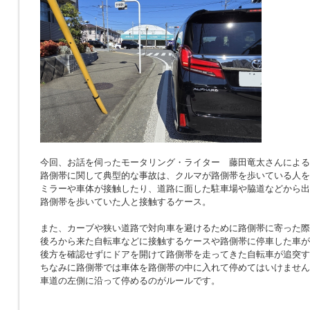
今回、お話を伺ったモータリング・ライター 藤田竜太さんによる
路側帯に関して典型的な事故は、クルマが路側帯を歩いている人を
ミラーや車体が接触したり、道路に面した駐車場や脇道などから出
路側帯を歩いていた人と接触するケース。
また、カーブや狭い道路で対向車を避けるために路側帯に寄った際
後ろから来た自転車などに接触するケースや路側帯に停車した車が
後方を確認せずにドアを開けて路側帯を走ってきた自転車が追突す
ちなみに路側帯では車体を路側帯の中に入れて停めてはいけません
車道の左側に沿って停めるのがルールです。