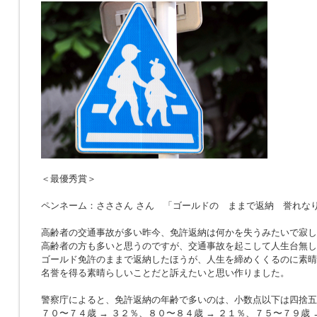
＜最優秀賞＞
ペンネーム：さささん さん 「ゴールドの ままで返納 誉れな
高齢者の交通事故が多い昨今、免許返納は何かを失うみたいで寂し
高齢者の方も多いと思うのですが、交通事故を起こして人生台無し
ゴールド免許のままで返納したほうが、人生を締めくくるのに素晴
名誉を得る素晴らしいことだと訴えたいと思い作りました。
警察庁によると、免許返納の年齢で多いのは、小数点以下は四捨五
７０〜７４歳 → ３２％、８０〜８４歳 → ２１％、７５〜７９歳 