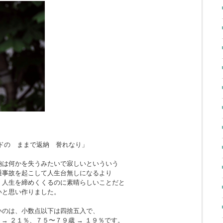
ドの ままで返納 誉れなり」
納は何かを失うみたいで寂しいといういう
通事故を起こして人生台無しになるより
、人生を締めくくるのに素晴らしいことだと
いと思い作りました。
いのは、小数点以下は四捨五入で、
 → ２１％、７５〜７９歳 → １９％です。