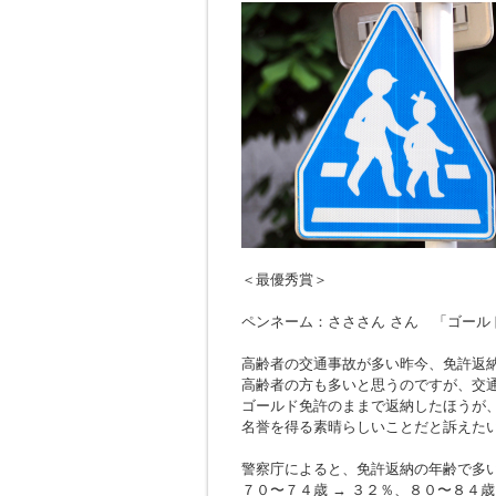
＜最優秀賞＞
ペンネーム：さささん さん 「ゴール
高齢者の交通事故が多い昨今、免許返
高齢者の方も多いと思うのですが、交
ゴールド免許のままで返納したほうが
名誉を得る素晴らしいことだと訴えた
警察庁によると、免許返納の年齢で多
７０〜７４歳 → ３２％、８０〜８４歳