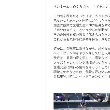
ペンネーム：めぐる さん 「イヤホン
この句を考えたきっかけは、ヘッドホ
危ないなと思ったと同時にどうしたら
国語の授業で交通安全川柳の応募をす
「自分は大丈夫」という少しの油断が
その危険性を短い言葉で伝えられたら
これからも気持ちに余裕を持ち、周り
確かに、自転車に乗りながら、歩きな
ヘッドフォンやイヤホンをしている人
最近は、周囲の音を消して、音楽など
ノイズキャンセリング機能がついたイ
交通安全に関わる情報をキャッチして
聴覚を使わなければ、危険を呼び込み
自転車利用時は、ヘッドフォンやイヤ