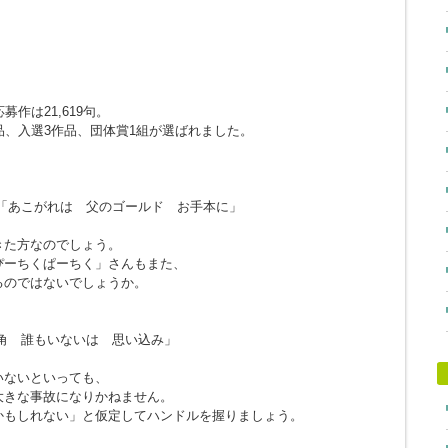
作は21,619句。
品、入選3作品、団体賞1組が選ばれました。
「あこがれは 父のゴールド お手本に」
きた方なのでしょう。
ぴーちくぱーちく」さんもまた、
るのではないでしょうか。
角 誰もいないは 思い込み」
。
いないといっても、
大きな事故になりかねません。
かもしれない」と仮定してハンドルを握りましょう。