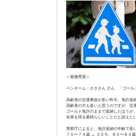
＜最優秀賞＞
ペンネーム：さささん さん 「ゴール
高齢者の交通事故が多い昨今、免許返
高齢者の方も多いと思うのですが、交
ゴールド免許のままで返納したほうが
名誉を得る素晴らしいことだと訴えた
警察庁によると、免許返納の年齢で多
７０〜７４歳 → ３２％、８０〜８４歳