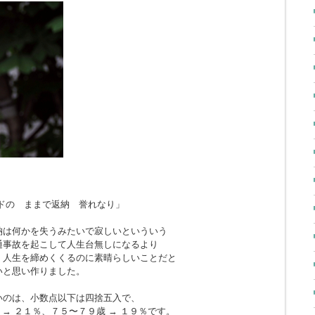
ドの ままで返納 誉れなり」
納は何かを失うみたいで寂しいといういう
通事故を起こして人生台無しになるより
、人生を締めくくるのに素晴らしいことだと
いと思い作りました。
いのは、小数点以下は四捨五入で、
 → ２１％、７５〜７９歳 → １９％です。