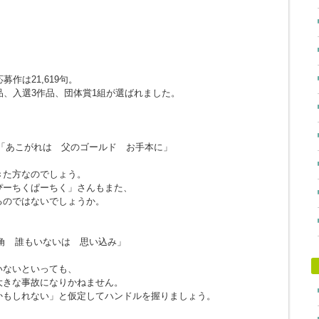
作は21,619句。
品、入選3作品、団体賞1組が選ばれました。
「あこがれは 父のゴールド お手本に」
きた方なのでしょう。
ぴーちくぱーちく」さんもまた、
るのではないでしょうか。
角 誰もいないは 思い込み」
。
いないといっても、
大きな事故になりかねません。
かもしれない」と仮定してハンドルを握りましょう。