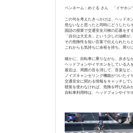
ペンネーム：めぐる さん 「イヤホン
この句を考えたきっかけは、ヘッドホ
危ないなと思ったと同時にどうしたら
国語の授業で交通安全川柳の応募をす
「自分は大丈夫」という少しの油断が
その危険性を短い言葉で伝えられたら
これからも気持ちに余裕を持ち、周り
確かに、自転車に乗りながら、歩きな
ヘッドフォンやイヤホンをしている人
最近は、周囲の音を消して、音楽など
ノイズキャンセリング機能がついたイ
交通安全に関わる情報をキャッチして
聴覚を使わなければ、危険を呼び込み
自転車利用時は、ヘッドフォンやイヤ