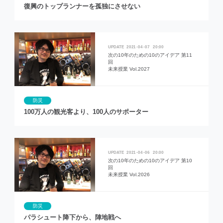
復興のトップランナーを孤独にさせない
2021
04
07
20:00
次の10年のための10のアイデア 第11
回
未来授業 Vol.2027
防災
100万人の観光客より、100人のサポーター
2021
04
06
20:00
次の10年のための10のアイデア 第10
回
未来授業 Vol.2026
防災
パラシュート降下から、陣地戦へ