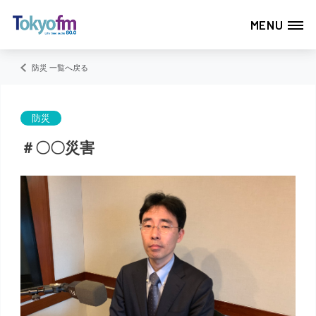
MENU
防災 一覧へ戻る
防災
＃〇〇災害