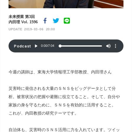
未来授業 第3回
内田理 Vol. 1596
2019
03
06
20:00
Podcast
0:00
/
7:04
今週の講師は、東海大学情報理工学部教授、内田理さん
災害時に発信される大量のＳＮＳをビッグデータとして分
析。被害状況の把握や避難に役立てること。そして、自分や
家族の身を守るために、ＳＮＳを有効的に活用すること。
これが、内田教授の研究テーマです。
自治体も、災害時のＳＮＳ活用に力を入れています。ツイッ