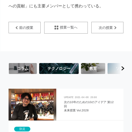
への貢献」にも主要メンバーとして携わっている。
授業一覧へ
前の授業
次の授業
コラム
テクノロジー
教育
ソーシャ
2021
04
08
20:00
次の10年のための10のアイデア 第12
回
未来授業 Vol.2028
防災