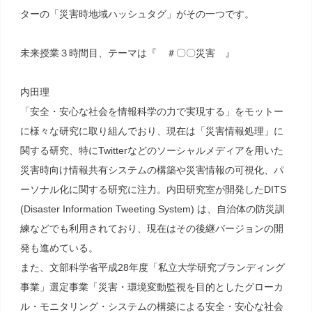
ターの「災害時地域ハッシュタグ」がその一つです。
未来授業３時間目、テーマは『 ＃〇〇災害 』
内田理
「安全・安心な社会を情報科学の力で実現する」をモットー
に様々な研究に取り組んでおり、現在は「災害情報処理」に
関する研究、特にTwitterなどのソーシャルメディアを用いた
災害時向け情報共有システムの構築や災害情報の可視化、パ
ーソナル化に関する研究に注力。内田研究室が開発したDITS
(Disaster Information Tweeting System) は、自治体の防災訓
練などでも利用されており、現在はその後継バージョンの開
発も進めている。
また、文部科学省平成28年度「私立大学研究ブランディング
事業」選定事業「災害・環境変動監視を目的としたグローカ
ル・モニタリング・システムの構築による安全・安心な社会