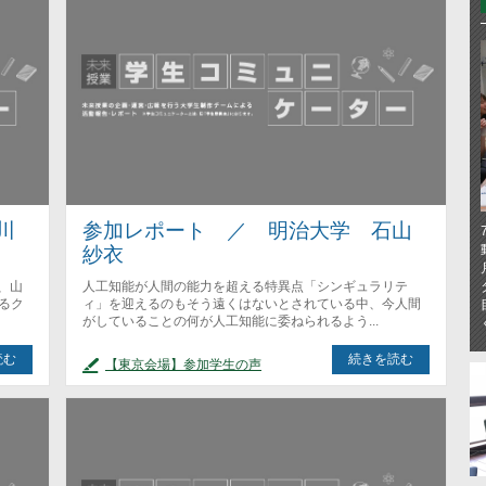
川
参加レポート ／ 明治大学 石山
紗衣
、山
人工知能が人間の能力を超える特異点「シンギュラリテ
るク
ィ」を迎えるのもそう遠くはないとされている中、今人間
がしていることの何が人工知能に委ねられるよう...
読む
続きを読む
【東京会場】参加学生の声