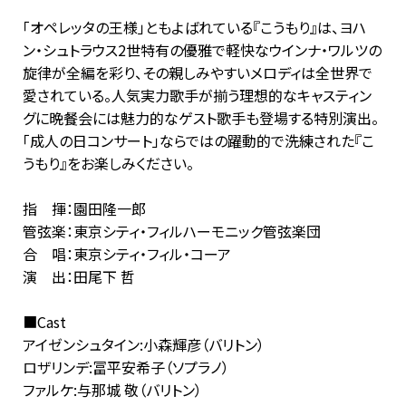
「オペレッタの王様」ともよばれている『こうもり』は、ヨハ
ン・シュトラウス2世特有の優雅で軽快なウインナ・ワルツの
旋律が全編を彩り、その親しみやすいメロディは全世界で
愛されている。人気実力歌手が揃う理想的なキャスティン
グに晩餐会には魅力的なゲスト歌手も登場する特別演出。
「成人の日コンサート」ならではの躍動的で洗練された『こ
うもり』をお楽しみください。
指 揮：園田隆一郎
管弦楽：東京シティ・フィルハーモニック管弦楽団
合 唱：東京シティ・フィル・コーア
演 出：田尾下 哲
■Cast
アイゼンシュタイン:小森輝彦（バリトン）
ロザリンデ:冨平安希子（ソプラノ）
ファルケ:与那城 敬（バリトン）