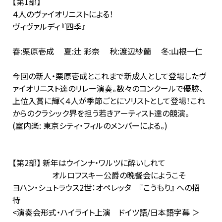
【第1部】
４人のヴァイオリニストによる！
ヴィヴァルディ 『四季』
春:栗原壱成 夏:辻 彩奈 秋:渡辺紗蘭 冬:山根一仁
今回の新人・栗原壱成とこれまで新成人として登場したヴ
ァイオリニスト達のリレー演奏。数々のコンクールで優勝、
上位入賞に輝く４人が季節ごとにソリストとして登場！これ
からのクラシック界を担う若きアーティスト達の競演。
(室内楽: 東京シティ・フィルのメンバーによる。)
【第2部】 新年はウインナ・ワルツに酔いしれて
オルロフスキー公爵の晩餐会にようこそ
ヨハン・シュトラウス2世：オペレッタ 『こうもり』 への招
待
<演奏会形式・ハイライト上演 ドイツ語/日本語字幕 ＞