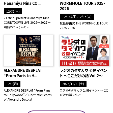
Hanamiya Nina CO...
WORMHOLE TOUR 2025-
2026
12/31(木)
12/14（月）、12/15(火)
217find! presents Hanamiya Nina
COUNTDOWN LIVE 2026→2027 ～
松任谷由実 THE WORMHOLE TOUR
煩悩のうぃそんぐ～
2025-2026
ALEXANDRE DESPLAT
ラジオのタマカワ 公開イベン
“From Paris to H...
ト ～ここだけの話 Vol.2～
12/7(月)
2026/11/21(土)
ALEXANDRE DESPLAT “From Paris
ラジオのタマカワ 公開イベント ～ここ
to Hollywood”／Cinematic Scores
だけの話 Vol.2～
of Alexandre Desplat