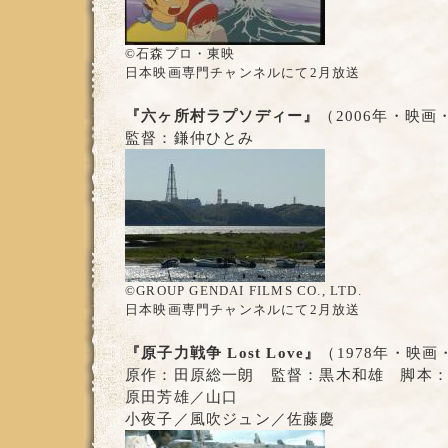
©石森プロ・東映
日本映画専門チャンネルにて2月放送
『六ヶ所村ラプソディー』
（2006年・映画
監督：鎌仲ひとみ
©GROUP GENDAI FILMS CO., LTD.
日本映画専門チャンネルにて2月放送
『原子力戦争 Lost Love』
（1978年・映画
原作：田原総一朗 監督：黒木和雄 脚本
原田芳雄／山口
小夜子／風吹ジュン／佐藤慶