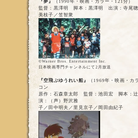
『夢』
（1990年・映画・カラー・121分）
監督：黒澤明 脚本：黒澤明 出演：寺尾
美枝子／笠智衆
©Warner Bros. Entertainment Inc.
日本映画専門チャンネルにて2月放送
『空飛ぶゆうれい船』
（1969年・映画・カ
コン
原作：石森章太郎 監督：池田宏 脚本：
演：（声）野沢雅
子／田中明夫／里見京子／岡田由紀子