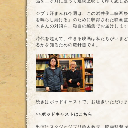
品を二ヶ月に渡って連続上映してゆく志し
ジブリ汗まみれ今週は、この岩井俊二映画
を鳴らし続ける」のために収録された映画
木さんの対談を、独自の編集でお届けしま
時代を超えて、生きる映画は私たちがいま
るかを知るための羅針盤です。
続きはポッドキャストで、お聴きいただけ
>>ポッドキャストはこちら
出演はスタジオジブリ鈴木敏夫、映画監督 