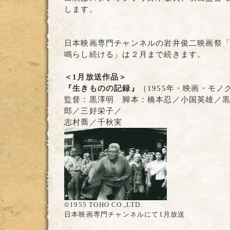
します。
日本映画専門チャンネルの岩井俊二映画祭
鳴らし続ける」は２月まで続きます。
＜1月放送作品＞
『生きものの記録』
（1955年・映画・モノ
監督：黒澤明 脚本：橋本忍／小国英雄／
郎／三好栄子／
志村喬／千秋実
©1955 TOHO CO.,LTD.
日本映画専門チャンネルにて1月放送