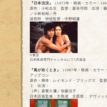
『日本沈没』
（1973年・映画・カラー・14
原作：小松左京 監督：森谷司郎 出演：
／小林桂樹／丹
波哲郎 特技監督：中野昭慶
©東宝
日本映画専門チャンネルにて1月放送
『風が吹くとき』
（1987年・映画・カラー
アップコン
原作・脚本：レイモンド・ブリッグズ 監督
ミ 出演：
（声）森繁久彌／加藤治子
日本語版監修：大島渚 主題歌： デヴィッ