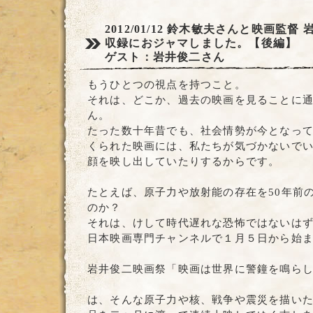
2012/01/12
鈴木敏夫さんと映画監督 
収録におジャマしました。【後編】
ゲスト：岩井俊二さん
もうひとつの視点を持つこと。
それは、どこか、過去の映画を見ることに
ん。
たった数十年昔でも、社会情勢が今となっ
くられた映画には、私たちが気づかないで
顔を映し出していたりするからです。
たとえば、原子力や放射能の存在を50年前
のか？
それは、けして時代遅れな恐怖ではないは
日本映画専門チャンネルで１月５日から始
岩井俊二映画祭「映画は世界に警鐘を鳴ら
は、そんな原子力や核、戦争や震災を描い