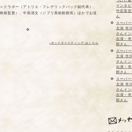
つけた新
インタビ
＝ドラポー（アトリエ・フレデリックバック副代表）、
竹石安宏
映画監督）、中島清文（ジブリ美術館館長）ほかでお送
ん
スーパー
主演 市
さんイン
出演：市
»ポッドキャスティング はこちら
郎さん、
スーパー
主演 市
さんイン
出演：市
郎さん、
スーパー
主演 市
さんイン
出演：市
郎さん