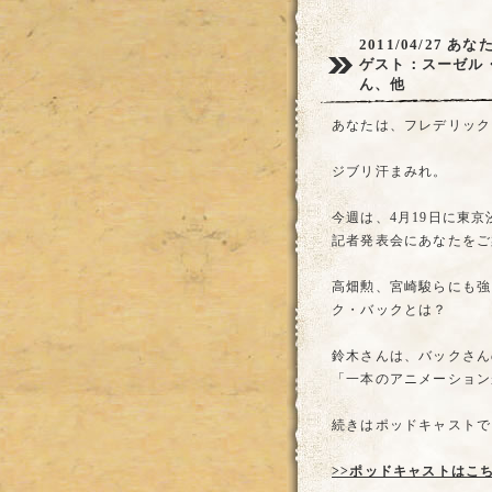
2011/04/27
あな
ゲスト：スーゼル
ん、他
あなたは、フレデリック
ジブリ汗まみれ。
今週は、4月19日に東
記者発表会にあなたをご
高畑勲、宮崎駿らにも強
ク・バックとは？
鈴木さんは、バックさん
「一本のアニメーション
続きはポッドキャストで
>>ポッドキャストはこ