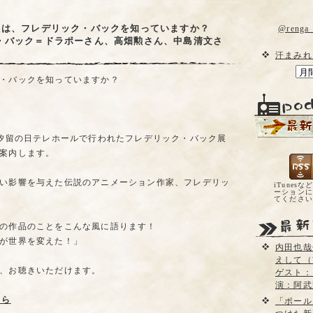
たは、フレデリック・バックを知っていますか？
@reng
・バック＝ドラポーさん、高畑勲さん、中島清文さ
汗まみれ
・バックを知っていますか？
京汐留の日テレホールで行われたフレデリック・バック展
案内します。
い影響を与えた伝説のアニメーション作家、フレデリッ
iTunesな
ーションに
てくださ
の作品のことをこんな風に語ります！
が世界を変えた！」
内田也哉
えして（
、お聴きいただけます。
ゲスト：
演：阿武
ちら
「ポール