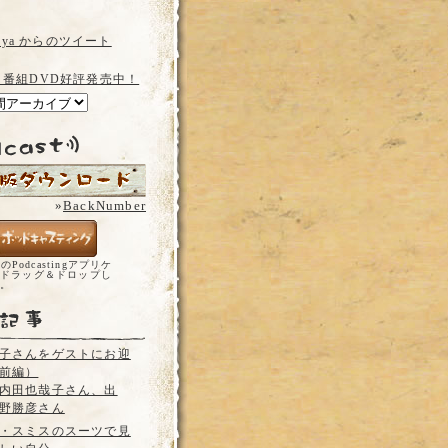
a_ya からのツイート
 番組DVD好評発売中！
»
BackNumber
どのPodcastingアプリケ
ドラッグ＆ドロップし
い。
子さんをゲストにお迎
前編）
内田也哉子さん、出
野勝彦さん
・スミスのスーツで見