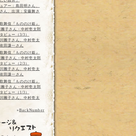
しい自分」
ュアー：島田明さん、
さん、出演：安藤舞さ
歌舞伎『もののけ姫』
川團子さん・中村壱太郎
タビュー（3/3）
川團子さん、中村壱太
依田謙一さん
歌舞伎『もののけ姫』
川團子さん・中村壱太郎
タビュー（2/3）
川團子さん、中村壱太
依田謙一さん
歌舞伎『もののけ姫』
川團子さん・中村壱太郎
タビュー（1/3）
川團子さん、中村壱太
»
BackNumber