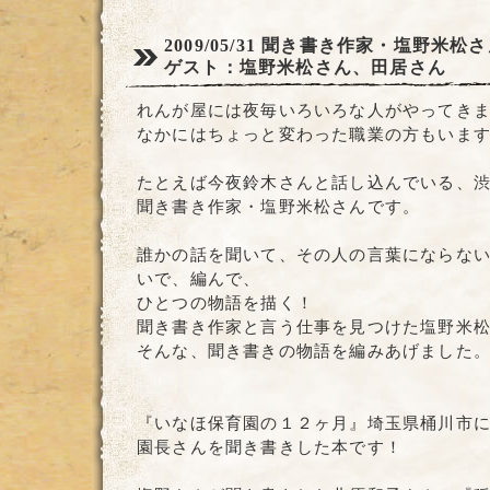
2009/05/31
聞き書き作家・塩野米松さ
ゲスト：塩野米松さん、田居さん
れんが屋には夜毎いろいろな人がやってき
なかにはちょっと変わった職業の方もいま
たとえば今夜鈴木さんと話し込んでいる、
聞き書き作家・塩野米松さんです。
誰かの話を聞いて、その人の言葉にならな
いで、編んで、
ひとつの物語を描く！
聞き書き作家と言う仕事を見つけた塩野米
そんな、聞き書きの物語を編みあげました
『いなほ保育園の１２ヶ月』埼玉県桶川市
園長さんを聞き書きした本です！