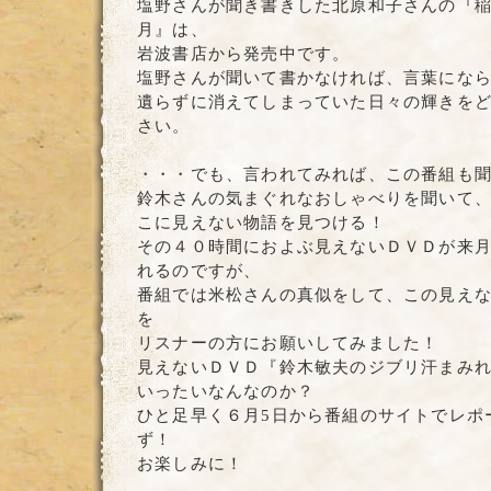
塩野さんが聞き書きした北原和子さんの『
月』は、
岩波書店から発売中です。
塩野さんが聞いて書かなければ、言葉にな
遺らずに消えてしまっていた日々の輝きを
さい。
・・・でも、言われてみれば、この番組も
鈴木さんの気まぐれなおしゃべりを聞いて
こに見えない物語を見つける！
その４０時間におよぶ見えないＤＶＤが来
れるのですが、
番組では米松さんの真似をして、この見え
を
リスナーの方にお願いしてみました！
見えないＤＶＤ『鈴木敏夫のジブリ汗まみ
いったいなんなのか？
ひと足早く６月5日から番組のサイトでレポ
ず！
お楽しみに！