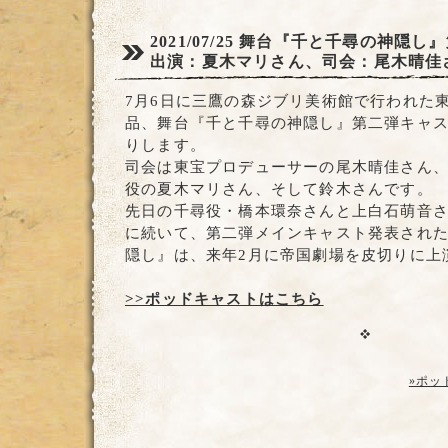
2021/07/25
舞台『千と千尋の神隠し』
出演：夏木マリさん、司会：尾木晴佳
7月6日に三鷹の森ジブリ美術館で行われた東
品、舞台『千と千尋の神隠し』第二弾キャ
りします。
司会は東宝プロデューサーの尾木晴佳さん
役の夏木マリさん、そして鈴木さんです。
先日の千尋役・橋本環奈さんと上白石萌音
に続いて、第二弾メインキャスト発表され
隠し』は、来年2月に帝国劇場を皮切りに上
>>ポッドキャストはこちら
»ポッ