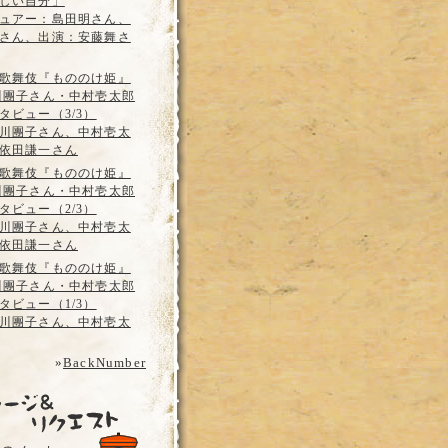
しい自分」
ュアー：島田明さん、
さん、出演：安藤舞さ
歌舞伎『もののけ姫』
川團子さん・中村壱太郎
タビュー（3/3）
川團子さん、中村壱太
依田謙一さん
歌舞伎『もののけ姫』
川團子さん・中村壱太郎
タビュー（2/3）
川團子さん、中村壱太
依田謙一さん
歌舞伎『もののけ姫』
川團子さん・中村壱太郎
タビュー（1/3）
川團子さん、中村壱太
»
BackNumber