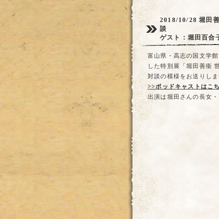
2018/10/28
堀田
談
ゲスト：堀田百合
富山県・高志の国文学館
した特別展「堀田善衞 
対談の模様をお送りしま
>>ポッドキャストはこ
出演は堀田さんの長女・