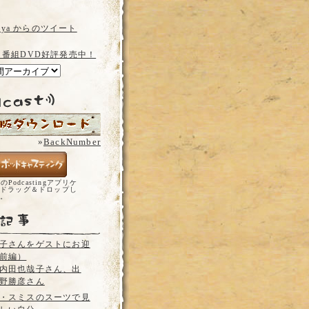
a_ya からのツイート
 番組DVD好評発売中！
»
BackNumber
どのPodcastingアプリケ
ドラッグ＆ドロップし
い。
子さんをゲストにお迎
前編）
内田也哉子さん、出
野勝彦さん
・スミスのスーツで見