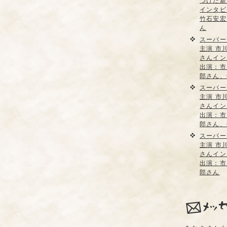
つけた新
インタビ
竹石安宏
ん
スーパー
主演 市
さんイン
出演：市
郎さん、
スーパー
主演 市
さんイン
出演：市
郎さん、
スーパー
主演 市
さんイン
出演：市
郎さん