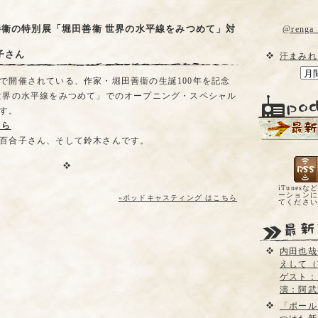
善衞の特別展「堀田善衞 世界の水平線をみつめて」対
@reng
子さん
汗まみれ
で開催されている、作家・堀田善衞の生誕100年を記念
世界の水平線をみつめて」でのオープニング・スペシャル
す。
ちら
百合子さん、そして鈴木さんです。
iTunesな
ーションに
»ポッドキャスティング はこちら
てくださ
内田也哉
えして（
ゲスト：
演：阿武
「ポール