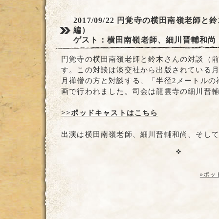
2017/09/22
円覚寺の横田南嶺老師と鈴
編）
ゲスト：横田南嶺老師、細川晋輔和尚
円覚寺の横田南嶺老師と鈴木さんの対談（
す。この対談は淡交社から出版されている
月禅僧の方と対談する、「半径2メートルの
画で行われました。司会は龍雲寺の細川晋
>>ポッドキャストはこちら
出演は横田南嶺老師、細川晋輔和尚、そし
»ポッ