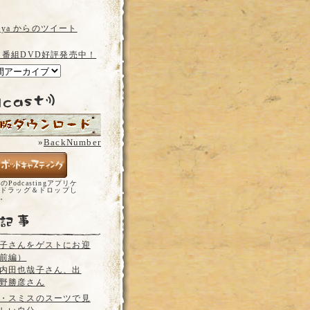
a_ya からのツイート
 番組DVD好評発売中！
»
BackNumber
どのPodcastingアプリケ
ドラッグ＆ドロップし
い。
子さんをゲストにお迎
前編）
内田也哉子さん、出
野勝彦さん
・スミスのスーツで見