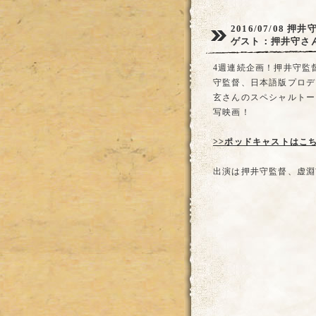
2016/07/08
押井守
ゲスト：押井守さ
4週連続企画！押井守監
守監督、日本語版プロデ
玄さんのスペシャルトーク
写映画！
>>ポッドキャストはこ
出演は押井守監督、虚淵