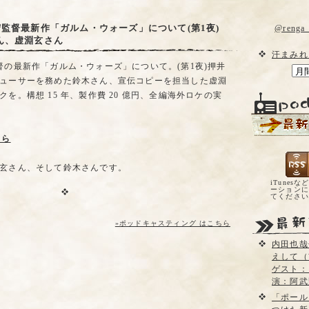
監督最新作「ガルム・ウォーズ」について(第1夜)
@reng
ん、虚淵玄さん
汗まみれ
督の最新作「ガルム・ウォーズ」について。(第1夜)押井
ューサーを務めた鈴木さん、宣伝コピーを担当した虚淵
を。構想 15 年、製作費 20 億円、全編海外ロケの実
ちら
玄さん、そして鈴木さんです。
iTunesな
ーションに
てくださ
»ポッドキャスティング はこちら
内田也哉
えして（
ゲスト：
演：阿武
「ポール