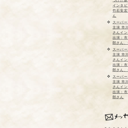
つけた新
インタビ
竹石安宏
ん
スーパー
主演 市
さんイン
出演：市
郎さん、
スーパー
主演 市
さんイン
出演：市
郎さん、
スーパー
主演 市
さんイン
出演：市
郎さん