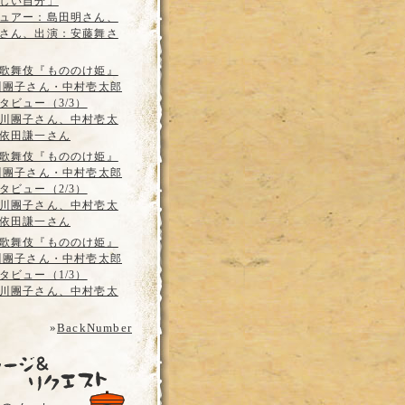
しい自分」
ュアー：島田明さん、
さん、出演：安藤舞さ
歌舞伎『もののけ姫』
川團子さん・中村壱太郎
タビュー（3/3）
川團子さん、中村壱太
依田謙一さん
歌舞伎『もののけ姫』
川團子さん・中村壱太郎
タビュー（2/3）
川團子さん、中村壱太
依田謙一さん
歌舞伎『もののけ姫』
川團子さん・中村壱太郎
タビュー（1/3）
川團子さん、中村壱太
»
BackNumber